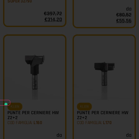
SUPER 32/90
da
€
397,72
€
80,52
€
314,20
€
55,56
KLEIN
KLEIN
PUNTE PER CERNIERE HW
PUNTE PER CERNIERE HW
Z2+2
Z2+2
COD FAMIGLIA:
L160
COD FAMIGLIA:
L170
da
da