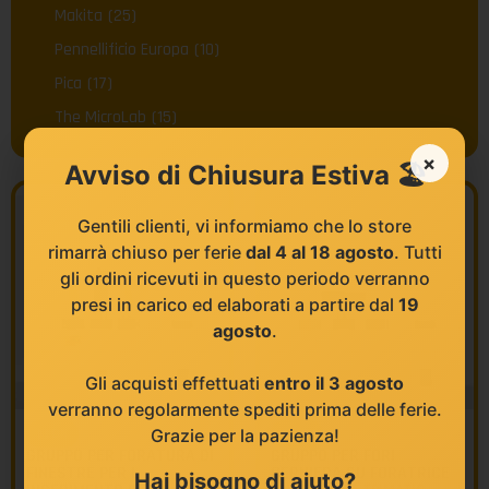
Makita
(25)
Pennellificio Europa
(10)
Pica
(17)
The MicroLab
(15)
×
Avviso di Chiusura Estiva 🏖️
Gentili clienti, vi informiamo che lo store
rimarrà chiuso per ferie
dal 4 al 18 agosto
. Tutti
gli ordini ricevuti in questo periodo verranno
presi in carico ed elaborati a partire dal
19
agosto
.
Gli acquisti effettuati
entro il 3 agosto
verranno regolarmente spediti prima delle ferie.
Grazie per la pazienza!
KLEIN
KLEIN
GRUPPO PER FORATURA DI
GRUPPO PER FORI
FINESTRE PER L
CERNIERA SU FORATRICE
Hai bisogno di aiuto?