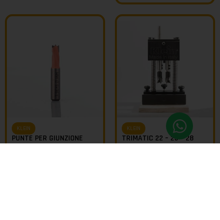
KLEIN
KLEIN
PUNTE PER GIUNZIONE
TRIMATIC 22 – 25 – 28
CABINEO HW Z2
FORATURA PER CERNIERA
ANGOLARE
COD FAMIGLIA:
L175
COD FAMIGLIA:
TRIMATIC 22 -
25 - 28
da
€
62,51
da
€
43,14
€
479,86
€
379,09