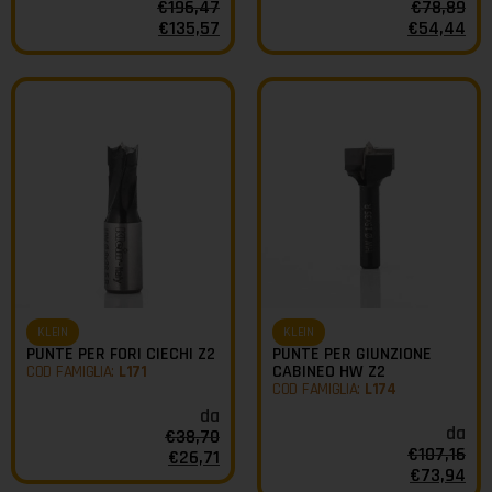
€
196,47
€
78,89
€
135,57
€
54,44
KLEIN
KLEIN
PUNTE PER FORI CIECHI Z2
PUNTE PER GIUNZIONE
CABINEO HW Z2
COD FAMIGLIA:
L171
COD FAMIGLIA:
L174
da
da
€
38,70
€
107,16
€
26,71
€
73,94