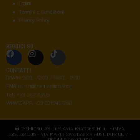
Ordini
Termini e Condizioni
Privacy Policy
SEGUICI SU
CONTATTI
ORARI:
9:30 – 13:00 / 14:00 – 17:30
EMAIL:
info@themicrolab.shop
TEL:
+39 06.299705
WHATSAPP:
+39 331.9457200
© THEMICROLAB DI FLAVIA FRANCESCHILLI - P.IVA:
16541621005 - VIA MARIA SANTISSIMA AUSILIATRICE, 7 -
00044 Frascati (RM)