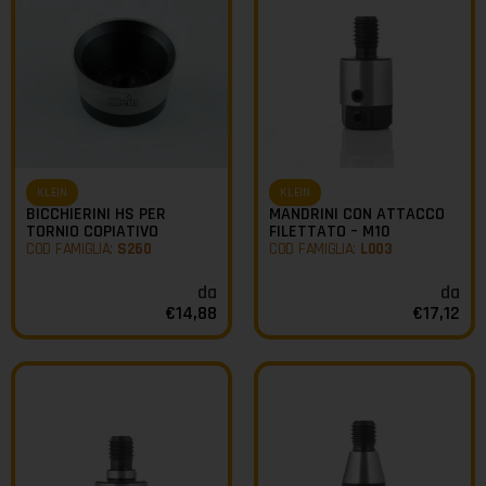
KLEIN
KLEIN
BICCHIERINI HS PER
MANDRINI CON ATTACCO
TORNIO COPIATIVO
FILETTATO – M10
COD FAMIGLIA:
S260
COD FAMIGLIA:
L003
da
da
€
14,88
€
17,12