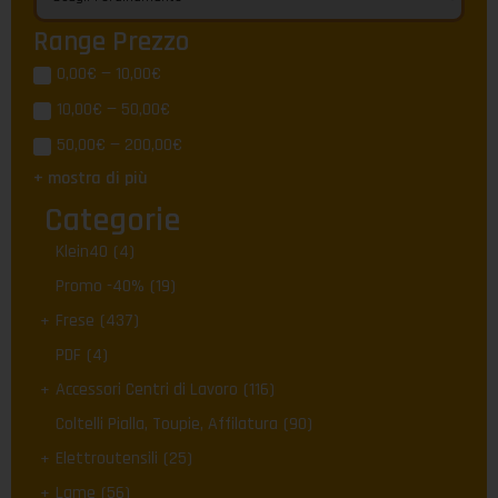
Range Prezzo
0,00€ — 10,00€
10,00€ — 50,00€
50,00€ — 200,00€
+ mostra di più
Categorie
Klein40
(4)
Promo -40%
(19)
Frese
(437)
PDF
(4)
Accessori Centri di Lavoro
(116)
Coltelli Pialla, Toupie, Affilatura
(90)
Elettroutensili
(25)
Lame
(56)