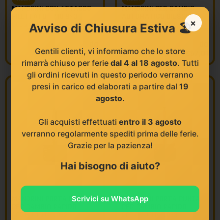
MANDRINI CON ATTACCO
MANDRINI PER CAMBIO
FILETTATO – M8 9×3
AUTOMATICO BIESSE
×
COD FAMIGLIA:
L004
COD FAMIGLIA:
L060
Avviso di Chiusura Estiva 🏖️
da
da
Gentili clienti, vi informiamo che lo store
€
17,86
€
57,01
rimarrà chiuso per ferie
dal 4 al 18 agosto
. Tutti
gli ordini ricevuti in questo periodo verranno
presi in carico ed elaborati a partire dal
19
agosto
.
Gli acquisti effettuati
entro il 3 agosto
verranno regolarmente spediti prima delle ferie.
Grazie per la pazienza!
Hai bisogno di aiuto?
KLEIN
KLEIN
Scrivici su WhatsApp
MANDRINI PORTA PUNTA
MANDRINI PORTA PUNTA
PER CAMBIO RAPIDO
PER CAMBIO RAPIDO
COD FAMIGLIA:
L032
COD FAMIGLIA:
L033