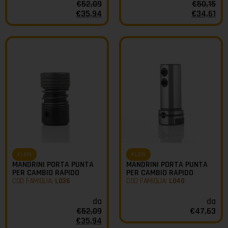
€
52,09
€
50,15
€
35,94
€
34,61
KLEIN
KLEIN
MANDRINI PORTA PUNTA
MANDRINI PORTA PUNTA
PER CAMBIO RAPIDO
PER CAMBIO RAPIDO
COD FAMIGLIA:
L036
COD FAMIGLIA:
L040
da
da
€
52,09
€
47,63
€
35,94