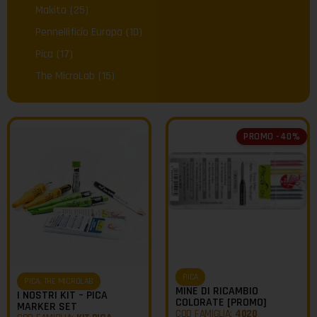
Makita
(25)
Pennellificio Europa
(10)
Pica
(17)
The MicroLab
(15)
PROMO -40%
PICA
PICA
,
THE MICROLAB
MINE DI RICAMBIO
I NOSTRI KIT – PICA
COLORATE [PROMO]
MARKER SET
COD FAMIGLIA:
4020