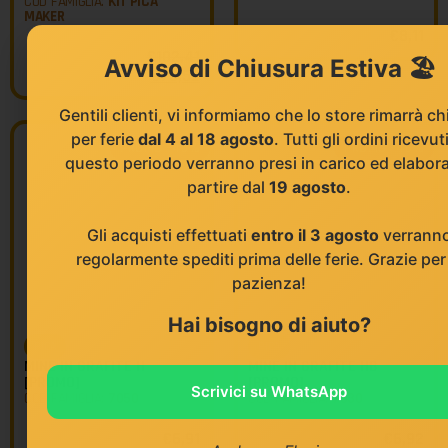
COD FAMIGLIA:
KIT PICA
MAKER
€
8,11
€
102,41
Avviso di Chiusura Estiva 🏖️
€
75,52
Gentili clienti, vi informiamo che lo store rimarrà c
per ferie
dal 4 al 18 agosto
. Tutti gli ordini ricevuti
PROMO -40%
PROMO -40%
questo periodo verranno presi in carico ed elabora
partire dal
19 agosto
.
Gli acquisti effettuati
entro il 3 agosto
verrann
regolarmente spediti prima delle ferie. Grazie per 
pazienza!
Hai bisogno di aiuto?
PICA
PICA
MINE IN GRAFITE H
MINE IN GRAFITE HB
[PROMO]
[PROMO]
Scrivici su WhatsApp
COD FAMIGLIA:
7050
COD FAMIGLIA:
7030
€
6,91
€
6,92