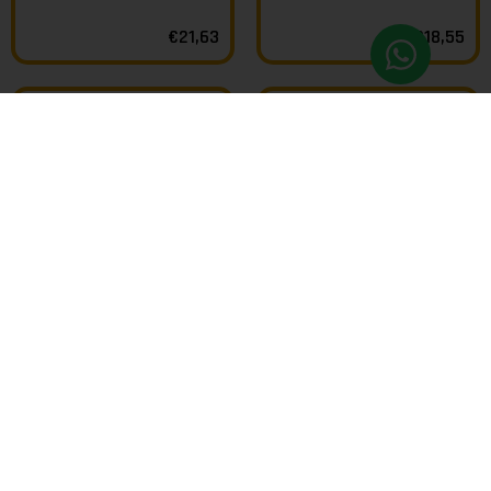
€
21,63
€
18,55
PROMO -40%
PROMO -40%
PICA
,
THE MICROLAB
PICA
,
THE MICROLAB
I NOSTRI KIT – SET MINE H
I NOSTRI KIT – SET PICA
E HB [PROMO]
FINE DRY H [PROMO]
COD FAMIGLIA:
H - HB PER FINE
COD FAMIGLIA:
KIT PICA FINE
DRY 0.9
DRY E MINE H
€
12,32
€
18,40