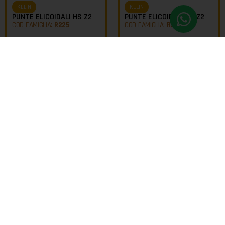
KLEIN
KLEIN
PUNTE ELICOIDALI HS Z2
PUNTE ELICOIDALI HS Z2
COD FAMIGLIA:
R225
COD FAMIGLIA:
R226
da
da
€
128,45
€
70,25
€
88,63
€
48,47
KLEIN
KLEIN
PUNTE ELICOIDALI HW Z2
PUNTE ELICOIDALI HW Z2
COD FAMIGLIA:
R101
COD FAMIGLIA:
R125