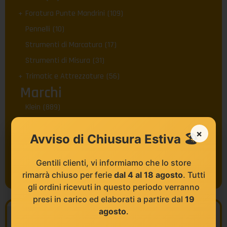
Foratura Punte Mandrini
(109)
Pennelli
(10)
Strumenti di Marcatura
(17)
Strumenti di Misura
(31)
Trimatic e Attrezzature
(56)
Marchi
Klein
(889)
Makita
(25)
×
Avviso di Chiusura Estiva 🏖️
Pennellificio Europa
(10)
Pica
(17)
Gentili clienti, vi informiamo che lo store
The MicroLab
(15)
rimarrà chiuso per ferie
dal 4 al 18 agosto
. Tutti
gli ordini ricevuti in questo periodo verranno
presi in carico ed elaborati a partire dal
19
agosto
.