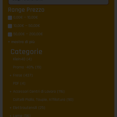
Range Prezzo
0,00€ — 10,00€
10,00€ — 50,00€
50,00€ — 200,00€
+ mostra di più
Categorie
Klein40
(4)
Promo -40%
(19)
Frese
(437)
PDF
(4)
Accessori Centri di Lavoro
(116)
Coltelli Pialla, Toupie, Affilatura
(90)
Elettroutensili
(25)
Lame
(56)