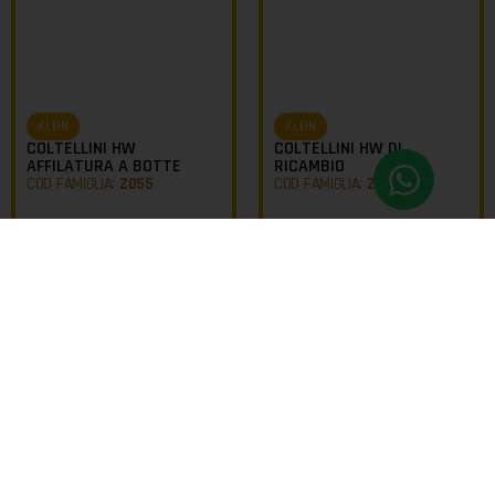
KLEIN
KLEIN
COLTELLINI HW
COLTELLINI HW DI
AFFILATURA A BOTTE
RICAMBIO
COD FAMIGLIA:
Z055
COD FAMIGLIA:
Z055
da
da
€
21,29
€
9,53