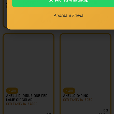
Scrivici su WhatsApp
ANELLI DI BATTUTA
ANELLI DI FISSAGGIO
COD FAMIGLIA:
Z003
COD FAMIGLIA:
Z058
Andrea e Flavia
da
da
€
6,55
€
4,92
KLEIN
KLEIN
ANELLI DI RIDUZIONE PER
ANELLO O-RING
LAME CIRCOLARI
COD FAMIGLIA:
Z059
COD FAMIGLIA:
ZA000
da