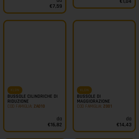
da
€
1,04
€
7,59
KLEIN
KLEIN
BUSSOLE CILINDRICHE DI
BUSSOLE DI
RIDUZIONE
MAGGIORAZIONE
COD FAMIGLIA:
ZA010
COD FAMIGLIA:
Z001
da
da
€
16,82
€
14,43