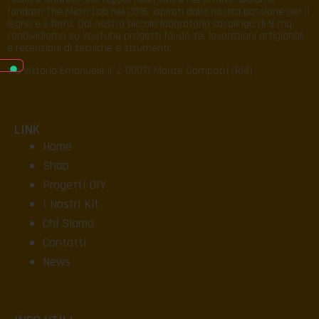
fondato The Micro Lab nel 2016, ispirati dalla nostra passione per il
legno e il ferro. Dal nostro piccolo laboratorio casalingo di 9 mq,
condividiamo su YouTube progetti fai-da-te, lavorazioni artigianali
e recensioni di tecniche e strumenti.
Via Vittorio Emanuele II, 2 00077 Monte Compatri (RM)
LINK
Home
Shop
Progetti DIY
I Nostri Kit
Chi Siamo
Contatti
News