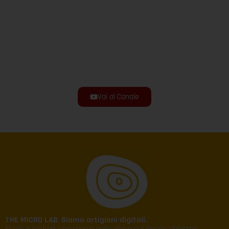
Vai al Canale
THE MICRO LAB
.
Siamo artigiani digitali.
Flavia e Andrea, una coppia nella vita e nel lavoro, abbiamo