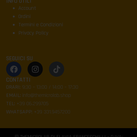
INFO UTILI
Account
Ordini
Termini e Condizioni
Privacy Policy
SEGUICI SU
CONTATTI
ORARI:
9:30 – 13:00 / 14:00 – 17:30
EMAIL:
info@themicrolab.shop
TEL:
+39 06.299705
WHATSAPP:
+39 331.9457200
© THEMICROLAB DI FLAVIA FRANCESCHILLI - P.IVA: