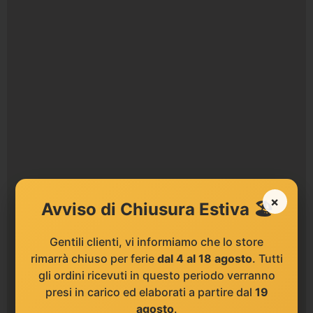
×
Avviso di Chiusura Estiva 🏖️
Gentili clienti, vi informiamo che lo store
rimarrà chiuso per ferie
dal 4 al 18 agosto
. Tutti
gli ordini ricevuti in questo periodo verranno
presi in carico ed elaborati a partire dal
19
agosto
.