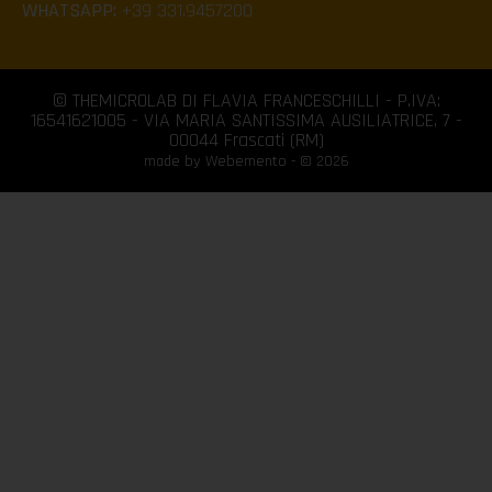
WHATSAPP:
+39 331.9457200
© THEMICROLAB DI FLAVIA FRANCESCHILLI - P.IVA:
16541621005 - VIA MARIA SANTISSIMA AUSILIATRICE, 7 -
00044 Frascati (RM)
made by Webemento - © 2026