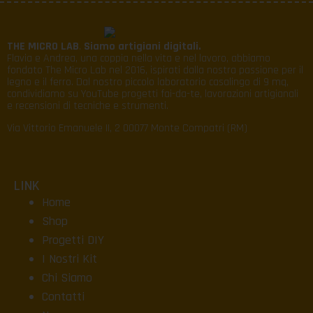
THE MICRO LAB
.
Siamo artigiani digitali.
Flavia e Andrea, una coppia nella vita e nel lavoro, abbiamo
fondato The Micro Lab nel 2016, ispirati dalla nostra passione per il
legno e il ferro. Dal nostro piccolo laboratorio casalingo di 9 mq,
condividiamo su YouTube progetti fai-da-te, lavorazioni artigianali
e recensioni di tecniche e strumenti.
Via Vittorio Emanuele II, 2 00077 Monte Compatri (RM)
LINK
Home
Shop
Progetti DIY
I Nostri Kit
Chi Siamo
Contatti