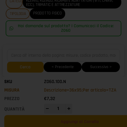
KLEIN10
,
KLEIN20
,
RICAMBI E ADATTATORI (VITI, CHIAVI,
CATEGORIE
ECC)
,
TRIMATIC E ATTREZZATURE
PRODOTTO FISICO
TIPOLOGIA
Hai domande sul prodotto? | Comunicaci il Codice:
Z060
Cerca
< Precedente
Successivo >
Z060.100.N
Descrizione=36x95;Per articolo=TZA
€
7,32
-
+
Aggiungi al Carrello