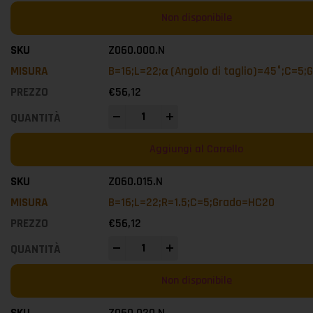
Non disponibile
Z060.000.N
B=16;L=22;α (Angolo di taglio)=45°;C=5
€
56,12
-
+
Aggiungi al Carrello
Z060.015.N
B=16;L=22;R=1.5;C=5;Grado=HC20
€
56,12
-
+
Non disponibile
Z060.020.N