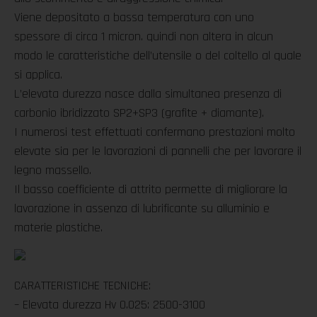
Viene depositato a bassa temperatura con uno
spessore di circa 1 micron. quindi non altera in alcun
modo le caratteristiche dell’utensile o del coltello al quale
si applica.
L’elevata durezza nasce dalla simultanea presenza di
carbonio ibridizzato SP2+SP3 (grafite + diamante).
I numerosi test effettuati confermano prestazioni molto
elevate sia per le lavorazioni di pannelli che per lavorare il
legno massello.
Il basso coefficiente di attrito permette di migliorare la
lavorazione in assenza di lubrificante su alluminio e
materie plastiche.
CARATTERISTICHE TECNICHE:
– Elevata durezza Hv 0.025: 2500-3100