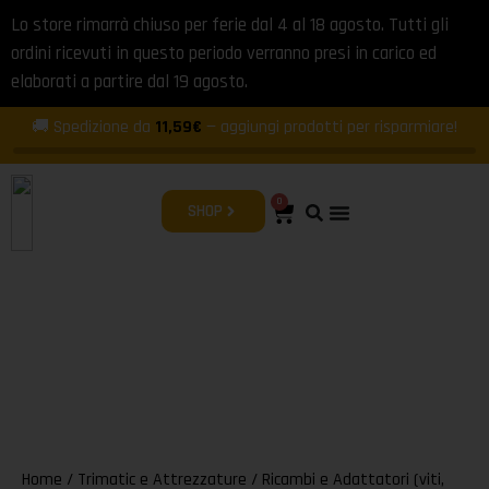
Lo store rimarrà chiuso per ferie dal 4 al 18 agosto. Tutti gli
ordini ricevuti in questo periodo verranno presi in carico ed
elaborati a partire dal 19 agosto.
🚚 Spedizione da
11,59€
— aggiungi prodotti per risparmiare!
0
SHOP
Home
/
Trimatic e Attrezzature
/
Ricambi e Adattatori (viti,