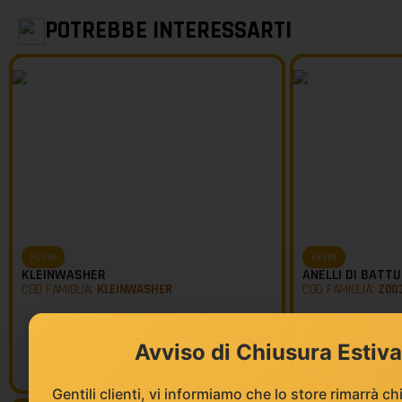
POTREBBE INTERESSARTI
KLEIN
KLEIN
KLEINWASHER
ANELLI DI BATT
COD FAMIGLIA:
KLEINWASHER
COD FAMIGLIA:
Z00
da
€
10.269,96
Avviso di Chiusura Estiva 
€
8.113,27
Gentili clienti, vi informiamo che lo store rimarrà c