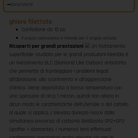
Descrizione
ghiere filettate
Confezione da 10 pz.
Il prezzo sottostante si intende per il singolo articolo.
Ricoperti per grandi prestazioni
Un trattamento
superficiale studiato per le grandi produzioni KleinDia è
un rivestimento DLC (Diamond Like Carbon) antiattrito
che permette di fronteggiare i problemi legati
all’abrasione. allo scorrimento e all’aggressione
chimica. Viene depositato a bassa temperatura con
uno spessore di circa 1 micron. quindi non altera in
alcun modo le caratteristiche dell’utensile o del coltello
al quale si applica. L’elevata durezza nasce dalla
simultanea presenza di carbonio ibridizzato SP2+SP3
(grafite + diamante). I numerosi test effettuati
confermano prestazioni molto elevate sia per le