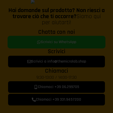
Hai domande sul prodotto? Non riesci a
trovare ciò che ti occorre?
Siamo qui
per aiutarti!
Chatta con noi
Scrivici su WhatsApp
Scrivici
Scrivici a info@themicrolab.shop
Chiamaci
9:30-13:00 / 14:00-17:30
Chiamaci +39 06.299705
Chiamaci +39 331.9457200