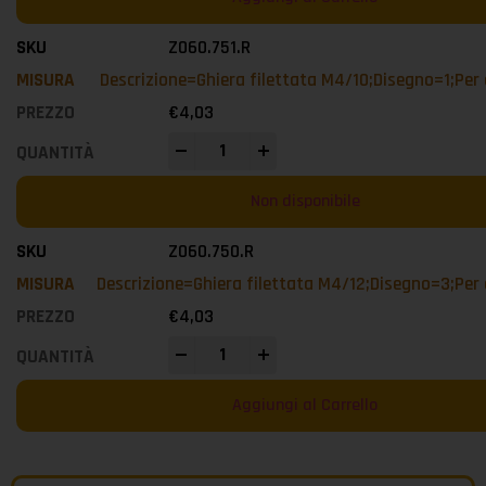
Z060.751.R
Descrizione=Ghiera filettata M4/10;Disegno=1;Per
€
4,03
-
+
Non disponibile
Z060.750.R
Descrizione=Ghiera filettata M4/12;Disegno=3;Per
€
4,03
-
+
Aggiungi al Carrello