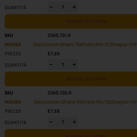
-
+
Aggiungi al Carrello
Z060.701.R
Descrizione=Ghiera filettata M4/12;Disegno=2;P
€
7,69
-
+
Aggiungi al Carrello
Z060.700.R
Descrizione=Ghiera filettata M4/10;Disegno=1;P
€
7,69
-
+
Aggiungi al Carrello