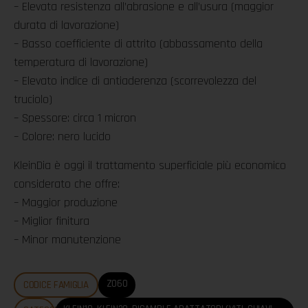
– Elevata resistenza all’abrasione e all’usura (maggior
durata di lavorazione)
– Basso coefficiente di attrito (abbassamento della
temperatura di lavorazione)
– Elevato indice di antiaderenza (scorrevolezza del
truciolo)
– Spessore: circa 1 micron
– Colore: nero lucido
KleinDia è oggi il trattamento superficiale più economico
considerato che offre:
– Maggior produzione
– Miglior finitura
– Minor manutenzione
Z060
CODICE FAMIGLIA