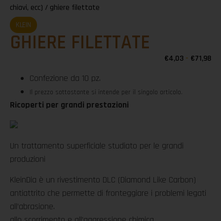
chiavi, ecc)
/ ghiere filettate
KLEIN
GHIERE FILETTATE
€
4,03
-
€
71,98
Confezione da 10 pz.
Il prezzo sottostante si intende per il singolo articolo.
Ricoperti per grandi prestazioni
Un trattamento superficiale studiato per le grandi
produzioni
KleinDia è un rivestimento DLC (Diamond Like Carbon)
antiattrito che permette di fronteggiare i problemi legati
all’abrasione.
allo scorrimento e all’aggressione chimica.