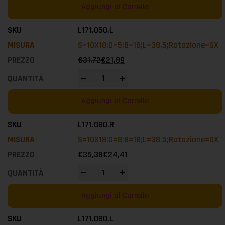
Aggiungi al Carrello
L171.050.L
S=10X18;D=5;B=18;L=38.5;Rotazione=SX
€
31,72
€
21,89
-
+
Aggiungi al Carrello
L171.080.R
S=10X18;D=8;B=18;L=38.5;Rotazione=DX
€
35,38
€
24,41
-
+
Aggiungi al Carrello
L171.080.L