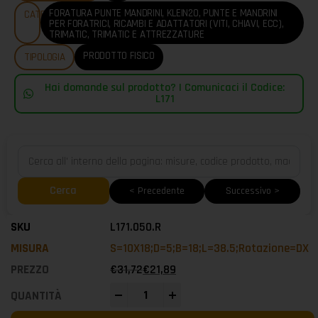
FORATURA PUNTE MANDRINI
,
KLEIN20
,
PUNTE E MANDRINI
CATEGORIE
PER FORATRICI
,
RICAMBI E ADATTATORI (VITI, CHIAVI, ECC)
,
TRIMATIC
,
TRIMATIC E ATTREZZATURE
PRODOTTO FISICO
TIPOLOGIA
Hai domande sul prodotto? | Comunicaci il Codice:
L171
Cerca
< Precedente
Successivo >
L171.050.R
S=10X18;D=5;B=18;L=38.5;Rotazione=DX
€
31,72
€
21,89
-
+