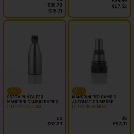
€
39,89
€
38,70
€
27,52
€
26,71
KLEIN
KLEIN
PORTA PUNTA PER
MANDRINI PER CAMBIO
MANDRINI CAMBIO RAPIDO
AUTOMATICO BIESSE
COD FAMIGLIA:
L053
COD FAMIGLIA:
L060
da
da
€
53,29
€
57,01