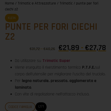
Home
/
Trimatic e Attrezzature
/
Trimatic
/ punte per fori
ciechi z2
KLEIN
PUNTE PER FORI CIECHI
Z2
€
21,89
-
€
27,78
€
31,72
-
€
40,26
Da utilizzare su
Trimatic Super
Viene eseguito il rivestimento termico
P.T.F.E.
sul
corpo dell’utensile per migliorare l’uscita del truciolo.
Per
legno naturale. pressato. agglomerato e
laminato
.
Con vite di regolazione nell’attacco inclusa.
L171
CODICE FAMIGLIA