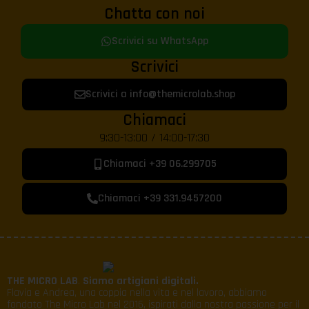
Chatta con noi
Scrivici su WhatsApp
Scrivici
Scrivici a info@themicrolab.shop
Chiamaci
9:30-13:00 / 14:00-17:30
Chiamaci +39 06.299705
Chiamaci +39 331.9457200
THE MICRO LAB
.
Siamo artigiani digitali.
Flavia e Andrea, una coppia nella vita e nel lavoro, abbiamo
fondato The Micro Lab nel 2016, ispirati dalla nostra passione per il