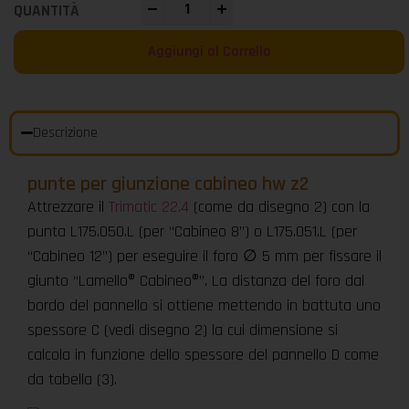
-
+
Aggiungi al Carrello
Descrizione
punte per giunzione cabineo hw z2
Attrezzare il
Trimatic 22.4
(come da disegno 2) con la
punta L175.050.L (per “Cabineo 8”) o L175.051.L (per
“Cabineo 12”) per eseguire il foro ∅ 5 mm per fissare il
giunto “Lamello® Cabineo®”. La distanza del foro dal
bordo del pannello si ottiene mettendo in battuta uno
spessore C (vedi disegno 2) la cui dimensione si
calcola in funzione dello spessore del pannello D come
da tabella (3).