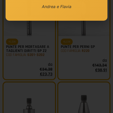
Andrea e Flavia
KLEIN
KLEIN
PUNTE PER MORTASARE A
PUNTE PER PERNI SP
TAGLIENTI DIRITTI SP Z2
COD FAMIGLIA:
R220
COD FAMIGLIA:
S201- S202
da
da
€
143,34
€
34,38
€
98,91
€
23,73