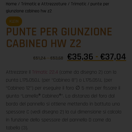
Home
/
Trimatic e Attrezzature
/
Trimatic
/ punte per
giunzione cabineo hw z2
KLEIN
PUNTE PER GIUNZIONE
CABINEO HW Z2
€
35,36
-
€
37,04
€
51,24
-
€
53,68
Attrezzare il
Trimatic 22.4
(come da disegno 2) con la
punta L175.050.L (per “Cabineo 8”) o L175.051.L (per
“Cabineo 12”) per eseguire il foro ∅ 5 mm per fissare il
giunto “Lamello® Cabineo®”. La distanza del foro dal
bordo del pannello si ottiene mettendo in battuta uno
spessore C (vedi disegno 2) la cui dimensione si calcola
in funzione dello spessore del pannello D come da
tabella (3).