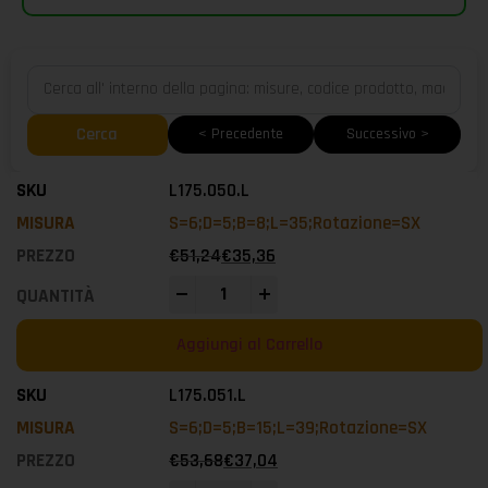
Cerca
< Precedente
Successivo >
L175.050.L
S=6;D=5;B=8;L=35;Rotazione=SX
€
51,24
€
35,36
-
+
Aggiungi al Carrello
L175.051.L
S=6;D=5;B=15;L=39;Rotazione=SX
€
53,68
€
37,04