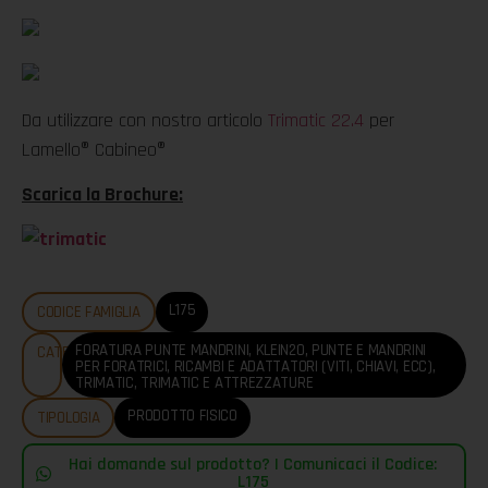
Da utilizzare con nostro articolo
Trimatic 22.4
per
Lamello® Cabineo®
Scarica la Brochure:
L175
CODICE FAMIGLIA
FORATURA PUNTE MANDRINI
,
KLEIN20
,
PUNTE E MANDRINI
CATEGORIE
PER FORATRICI
,
RICAMBI E ADATTATORI (VITI, CHIAVI, ECC)
,
TRIMATIC
,
TRIMATIC E ATTREZZATURE
PRODOTTO FISICO
TIPOLOGIA
Hai domande sul prodotto? | Comunicaci il Codice:
L175