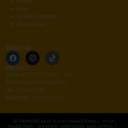
Account
Ordini
Termini e Condizioni
Privacy Policy
SEGUICI SU
CONTATTI
ORARI:
9:30 – 13:00 / 14:00 – 17:30
EMAIL:
info@themicrolab.shop
TEL:
+39 06.299705
WHATSAPP:
+39 331.9457200
© THEMICROLAB DI FLAVIA FRANCESCHILLI - P.IVA:
16541621005 - VIA MARIA SANTISSIMA AUSILIATRICE, 7 -