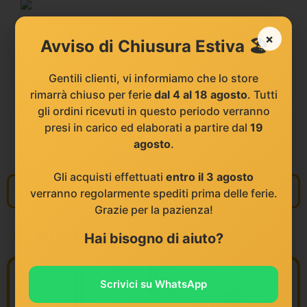
×
Avviso di Chiusura Estiva 🏖️
Da utilizzare con nostro articolo
Trimatic 22.4
per
Gentili clienti, vi informiamo che lo store
Lamello® Cabineo®
rimarrà chiuso per ferie
dal 4 al 18 agosto
. Tutti
Scarica la Brochure:
gli ordini ricevuti in questo periodo verranno
presi in carico ed elaborati a partire dal
19
agosto
.
Gli acquisti effettuati
entro il 3 agosto
Informazioni
verranno regolarmente spediti prima delle ferie.
Grazie per la pazienza!
POTREBBE INTERESSARTI
Hai bisogno di aiuto?
Scrivici su WhatsApp