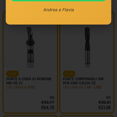
POTREBBE INTERESSARTI
Andrea e Flavia
KLEIN
KLEIN
PUNTE A CODA DI RONDINE
PUNTE COMPONIBILI HW
HW HS Z1
PER FORI CIECHI Z2
COD FAMIGLIA:
R151
COD FAMIGLIA:
L101 - L102
da
da
€
93,77
€
30,51
€
64,70
€
21,06