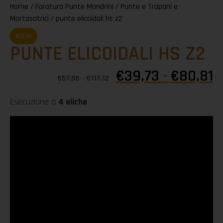
Home
/
Foratura Punte Mandrini
/
Punte e Trapani e
Mortasatrici
/ punte elicoidali hs z2
KLEIN
PUNTE ELICOIDALI HS Z2
€
39,73
-
€
80,81
€
57,58
-
€
117,12
Esecuzione a
4 eliche