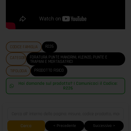
R226
CODICE FAMIGLIA
FORATURA PUNTE MANDRINI
,
KLEIN20
,
PUNTE E
CATEGORIE
TRAPANI E MORTASATRICI
PRODOTTO FISICO
TIPOLOGIA
Hai domande sul prodotto? | Comunicaci il Codice:
R226
Cerca
< Precedente
Successivo >