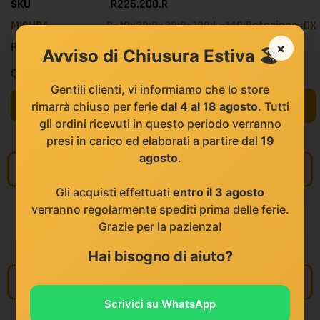
R226.200.R
S=10x30;D=20;B=100;L=140;Rotazione=DX
€
117,12
€
80,81
×
Avviso di Chiusura Estiva 🏖️
-
+
Gentili clienti, vi informiamo che lo store
Aggiungi al Carrello
rimarrà chiuso per ferie
dal 4 al 18 agosto
. Tutti
gli ordini ricevuti in questo periodo verranno
presi in carico ed elaborati a partire dal
19
agosto
.
Descrizione
Gli acquisti effettuati
entro il 3 agosto
punte elicoidali hs z2
verranno regolarmente spediti prima delle ferie.
Esecuzione a
4 eliche
Grazie per la pazienza!
Hai bisogno di aiuto?
Informazioni
Scrivici su WhatsApp