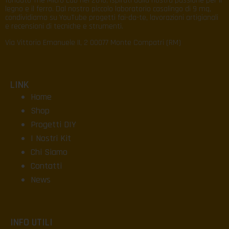
fondato The Micro Lab nel 2016, ispirati dalla nostra passione per il
legno e il ferro. Dal nostro piccolo laboratorio casalingo di 9 mq,
condividiamo su YouTube progetti fai-da-te, lavorazioni artigianali
e recensioni di tecniche e strumenti.
Via Vittorio Emanuele II, 2 00077 Monte Compatri (RM)
LINK
Home
Shop
Progetti DIY
I Nostri Kit
Chi Siamo
Contatti
News
INFO UTILI