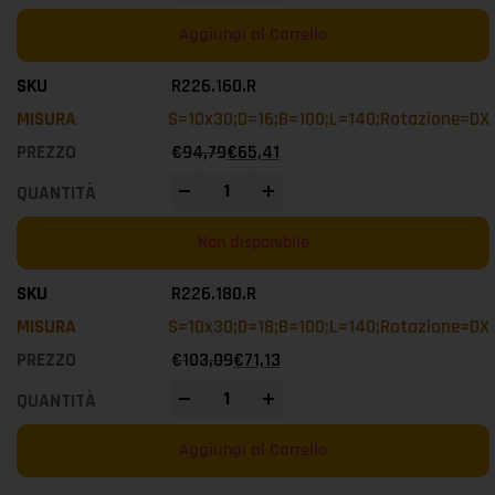
Aggiungi al Carrello
R226.160.R
S=10x30;D=16;B=100;L=140;Rotazione=DX
€
94,79
€
65,41
-
+
Non disponibile
R226.180.R
S=10x30;D=18;B=100;L=140;Rotazione=DX
€
103,09
€
71,13
-
+
Aggiungi al Carrello