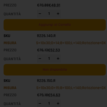
€
70,88
€
48,91
-
+
Aggiungi al Carrello
R226.140.R
S=10x30;D=14;B=100;L=140;Rotazione=DX
€
76,13
€
52,53
-
+
Non disponibile
R226.150.R
S=10x30;D=15;B=100;L=140;Rotazione=DX
€
79,18
€
54,63
-
+