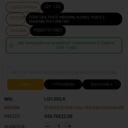
L121 - L122
CODICE FAMIGLIA
FORATURA PUNTE MANDRINI
,
KLEIN20
,
PUNTE E
CATEGORIE
MANDRINI PER FORATRICI
PRODOTTO FISICO
TIPOLOGIA
Hai domande sul prodotto? | Comunicaci il Codice:
L121 - L122
Cerca
< Precedente
Successivo >
L121.050.R
S=8X20;D=5;B=25;L=55.5;Rotazione=DX
€
32,70
€
22,56
-
+