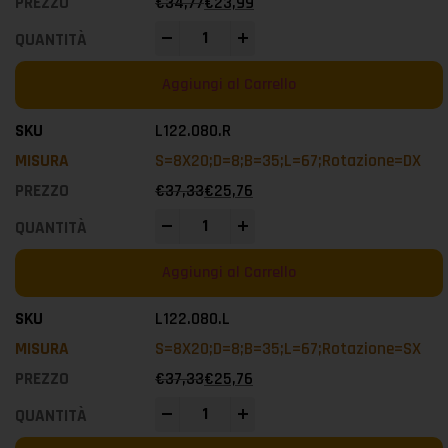
€
34,77
€
23,99
-
+
Aggiungi al Carrello
L122.080.R
S=8X20;D=8;B=35;L=67;Rotazione=DX
€
37,33
€
25,76
-
+
Aggiungi al Carrello
L122.080.L
S=8X20;D=8;B=35;L=67;Rotazione=SX
€
37,33
€
25,76
-
+