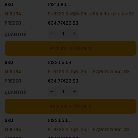
L121.080.L
S=8X20;D=8;B=25;L=55.5;Rotazione=SX
€
34,77
€
23,99
-
+
Aggiungi al Carrello
L122.050.R
S=8X20;D=5;B=35;L=67;Rotazione=DX
€
34,77
€
23,99
-
+
Aggiungi al Carrello
L122.050.L
S=8X20;D=5;B=35;L=67;Rotazione=SX