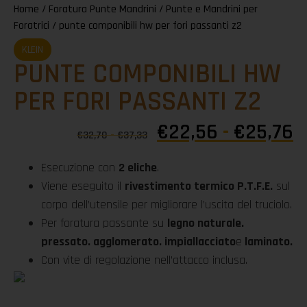
Home
/
Foratura Punte Mandrini
/
Punte e Mandrini per
Foratrici
/ punte componibili hw per fori passanti z2
KLEIN
PUNTE COMPONIBILI HW
PER FORI PASSANTI Z2
€
22,56
-
€
25,76
€
32,70
-
€
37,33
Esecuzione con
2 eliche
.
Viene eseguito il
rivestimento termico P.T.F.E.
sul
corpo dell’utensile per migliorare l’uscita del truciolo.
Per foratura passante su
legno naturale.
pressato. agglomerato. impiallacciato
e
laminato.
Con vite di regolazione nell’attacco inclusa.