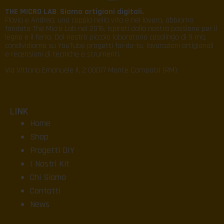
THE MICRO LAB
.
Siamo artigiani digitali.
Flavia e Andrea, una coppia nella vita e nel lavoro, abbiamo
fondato The Micro Lab nel 2016, ispirati dalla nostra passione per il
legno e il ferro. Dal nostro piccolo laboratorio casalingo di 9 mq,
condividiamo su YouTube progetti fai-da-te, lavorazioni artigianali
e recensioni di tecniche e strumenti.
Via Vittorio Emanuele II, 2 00077 Monte Compatri (RM)
LINK
Home
Shop
Progetti DIY
I Nostri Kit
Chi Siamo
Contatti
News