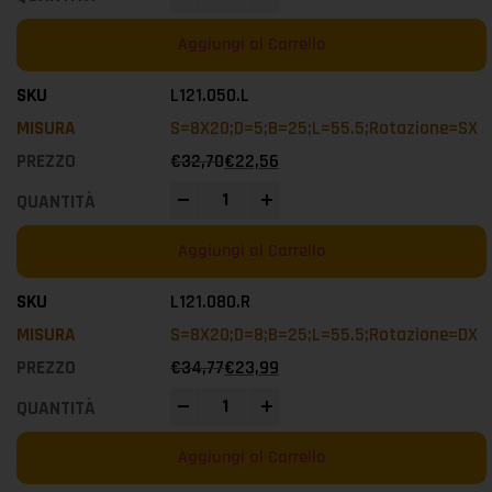
Aggiungi al Carrello
L121.050.L
S=8X20;D=5;B=25;L=55.5;Rotazione=SX
€
32,70
€
22,56
-
+
Aggiungi al Carrello
L121.080.R
S=8X20;D=8;B=25;L=55.5;Rotazione=DX
€
34,77
€
23,99
-
+
Aggiungi al Carrello