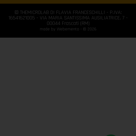
© THEMICROLAB DI FLAVIA FRANCESCHILLI - P.IVA:
16541621005 - VIA MARIA SANTISSIMA AUSILIATRICE, 7 -
00044 Frascati (RM)
made by Webemento - © 2026