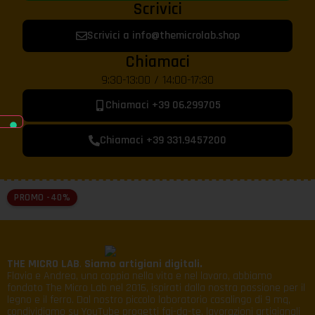
Scrivici
Scrivici a info@themicrolab.shop
Chiamaci
9:30-13:00 / 14:00-17:30
Chiamaci +39 06.299705
Chiamaci +39 331.9457200
PROMO -40%
THE MICRO LAB
.
Siamo artigiani digitali.
Flavia e Andrea, una coppia nella vita e nel lavoro, abbiamo
fondato The Micro Lab nel 2016, ispirati dalla nostra passione per il
legno e il ferro. Dal nostro piccolo laboratorio casalingo di 9 mq,
condividiamo su YouTube progetti fai-da-te, lavorazioni artigianali