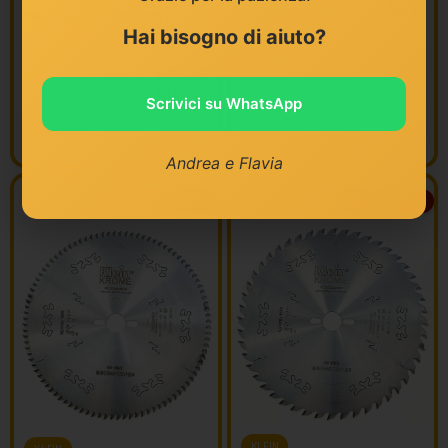
SET GROPPINATRICE
€
6,91
PNEUMATICA [PROMO]
COD FAMIGLIA:
AF506
Hai bisogno di aiuto?
€
197,12
€
118,33
Scrivici su WhatsApp
Andrea e Flavia
PROMO -40%
PROMO -40%
KLEIN