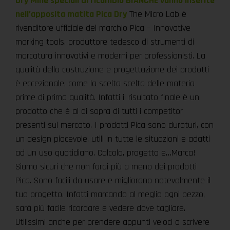
Dry Mine speciali di ricambio BIANCHE vanno inserite
nell’apposita matita Pica Dry
The Micro Lab è
rivenditore ufficiale del marchio Pica – Innovative
marking tools, produttore tedesco di strumenti di
marcatura innovativi e moderni per professionisti. La
qualità della costruzione e progettazione dei prodotti
è eccezionale, come la scelta scelta delle materia
prime di prima qualità. Infatti il risultato finale è un
prodotto che è al di sopra di tutti i competitor
presenti sul mercato. I prodotti Pica sono duraturi, con
un design piacevole, utili in tutte le situazioni e adatti
ad un uso quotidiano. Calcola, progetta e…Marca!
Siamo sicuri che non farai più a meno dei prodotti
Pica. Sono facili da usare e migliorano notevolmente il
tuo progetto. Infatti marcando al meglio ogni pezzo,
sarà più facile ricordare e vedere dove tagliare.
Utilissimi anche per prendere appunti veloci o scrivere