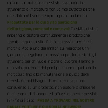
diciture sul materiale che si sta lavorando. Lo
strumento di marcatura non va mai buttato perché
questi ricambi sono sempre a portata di mano.
Progettato per la dura vita quotidiana
dell’artigiano, come noi e come voi!
The Micro Lab si
impegna a testare continuamente i prodotti che
trovate in questo sito. Possiamo assicurarvi che il
marchio Pica è uno dei migliori sul mercato! Ogni
giorno ci impegniamo al massimo per fornire tutti gli
strumenti per chi vuole iniziare a lavorare il legno e
non solo, partendo dai primi passi come quello della
marcatura fino alla manutenzione e pulizia degli
utensili. Se hai bisogno di un aiuto o vuoi una
consulenza su un progetto, non esitare a chiedere!
Cercheremo di rispondere il più velocemente possibile
(24/48 ore circa).
PASSA A TROVARCI NEL NOSTRO
CANALE YOUTUBE E SUI SOCIAL NETWORK!