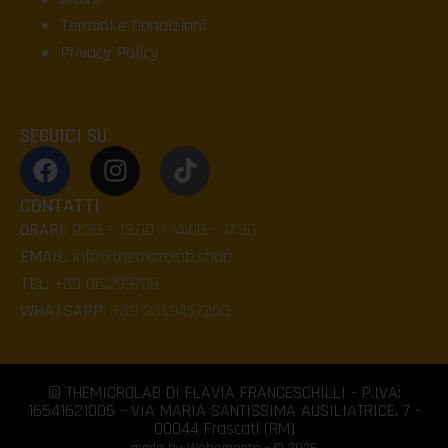
Termini e Condizioni
Privacy Policy
SEGUICI SU
CONTATTI
ORARI:
9:30 – 13:00 / 14:00 – 17:30
EMAIL:
info@themicrolab.shop
TEL:
+39 06.299705
WHATSAPP:
+39 331.9457200
© THEMICROLAB DI FLAVIA FRANCESCHILLI - P.IVA:
16541621005 - VIA MARIA SANTISSIMA AUSILIATRICE, 7 -
00044 Frascati (RM)
made by Webemento - © 2026