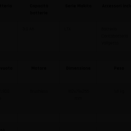
tteria
Capacità
Serie Makita
Accessori incl
batterie
3.0 Ah
LTX
Batteria
Caricabatteria
Valigetta
 vuoto
Motore
Dimensione
Peso
 1.900
Brushless
182x79x255
1.8 kg
n
mm
ità