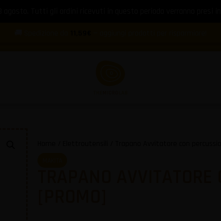
8 agosto. Tutti gli ordini ricevuti in questo periodo verranno presi in
🚚 Spedizione da
11,59€
— aggiungi prodotti per risparmiare!
Home
/
Elettroutensili
/ Trapano Avvitatore con percussi
MAKITA
TRAPANO AVVITATORE 
[PROMO]