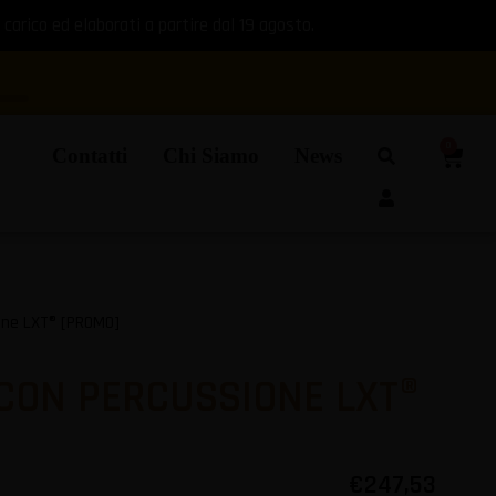
 carico ed elaborati a partire dal 19 agosto.
0
Contatti
Chi Siamo
News
one LXT® [PROMO]
CON PERCUSSIONE LXT®
€
247,53