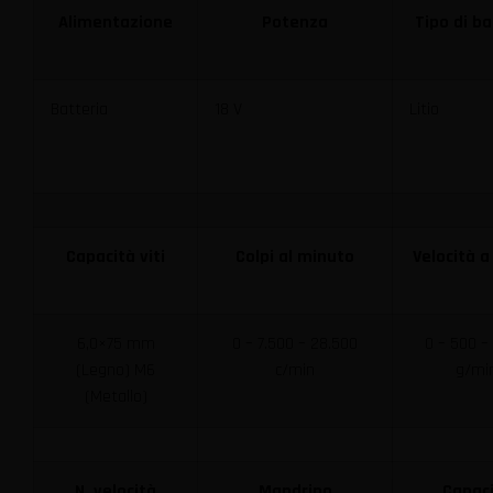
Alimentazione
Potenza
Tipo di ba
Batteria
18 V
Litio
Capacità viti
Colpi al minuto
Velocità a
6,0×75 mm
0 – 7.500 – 28.500
0 – 500 –
(Legno) M6
c/min
g/mi
(Metallo)
N. velocità
Mandrino
Capac