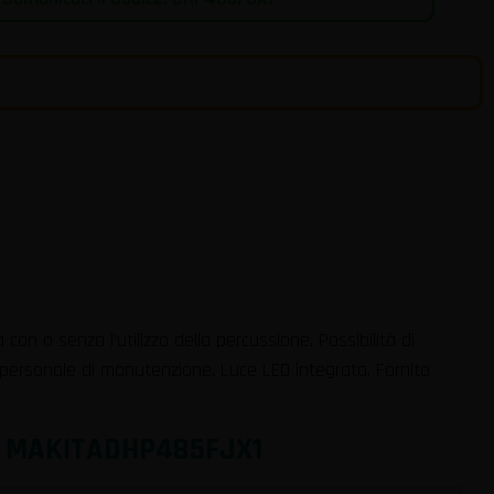
on o senza l’utilizzo della percussione. Possibilità di
e personale di manutenzione. Luce LED integrata. Fornito
– MAKITA
DHP485FJX1