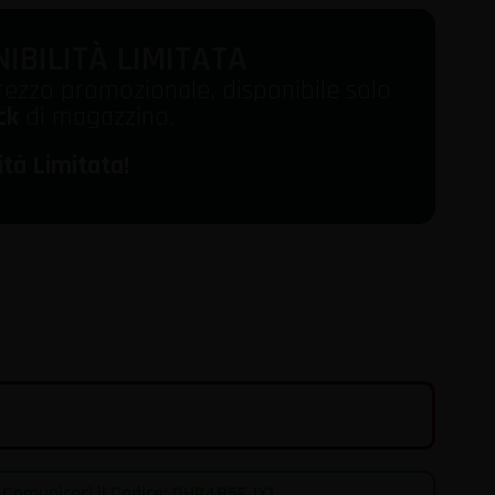
IBILITÀ LIMITATA
rezzo promozionale, disponibile solo
ck
di magazzino.
ità Limitata!
 Comunicaci il Codice: DHP485FJX1