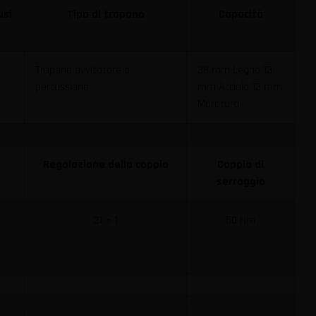
usi
Tipo di trapano
Capacità
Trapano avvitatore a
38 mm Legno 13
percussione
mm Acciaio 13 mm
Muratura
Regolazione della coppia
Coppia di
serraggio
21 + 1
50 Nm