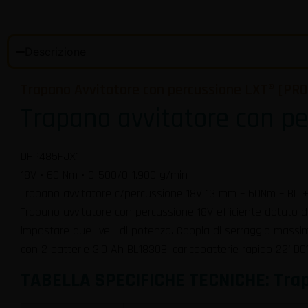
Descrizione
Trapano Avvitatore con percussione LXT® [PR
Trapano avvitatore con p
DHP485FJX1
18V • 60 Nm • 0-500/0-1.900 g/min
Trapano avvitatore c/percussione 18V 13 mm – 60Nm – BL +
Trapano avvitatore con percussione 18V efficiente dotato di 
impostare due livelli di potenza. Coppia di serraggio massi
con 2 batterie 3,0 Ah BL1830B, caricabatterie rapido 22′ DC
TABELLA SPECIFICHE TECNICHE: Trap