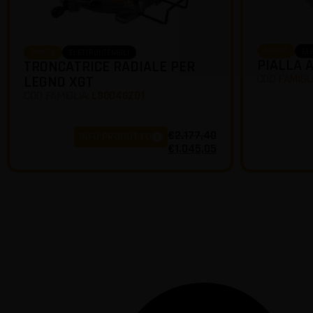
MAKITA
EL
MAKITA
ELETTROUTENSILI
PIALLA 
TRONCATRICE RADIALE PER
COD FAMIGL
LEGNO XGT
COD FAMIGLIA:
LS004GZ01
€
2.177,40
INFO PRODOTTO
€
1.045,05