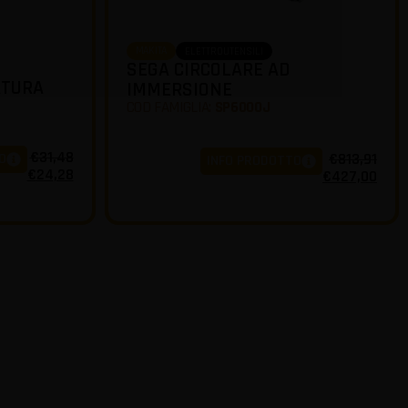
MAKITA
ELETTROUTENSILI
SEGA CIRCOLARE AD
ATURA
IMMERSIONE
COD FAMIGLIA:
SP6000J
€
31,48
O
€
813,91
INFO PRODOTTO
€
24,28
€
427,00