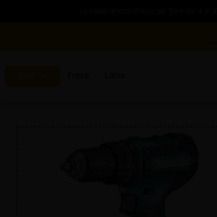
Lo store rimarrà chiuso per ferie dal 4 al 1
SHOP
Frese
Lame