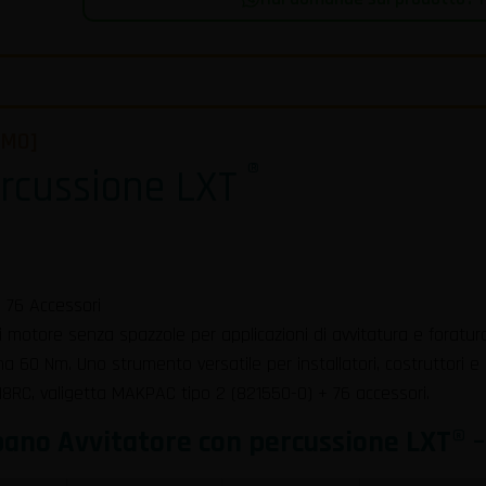
OMO]
®
ercussione LXT
 76 Accessori
motore senza spazzole per applicazioni di avvitatura e foratura c
ma 60 Nm. Uno strumento versatile per installatori, costruttori 
18RC, valigetta MAKPAC tipo 2 (821550-0) + 76 accessori.
ano Avvitatore con percussione LXT
® 