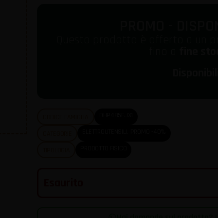
PROMO - DISPON
Questo prodotto è offerto a un p
fino a
fine sto
Disponibil
DHP485FJX1
CODICE FAMIGLIA
ELETTROUTENSILI
,
PROMO -40%
CATEGORIE
PRODOTTO FISICO
TIPOLOGIA
Esaurito
Hai domande sul prodotto? |