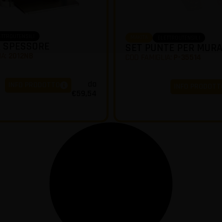
ETTROUTENSILI
MAKITA
ELETTROUTENSILI
A SPESSORE
SET PUNTE PER MUR
IA:
2012NB
COD FAMIGLIA:
P-35514
da
INFO PRODOTTO
INFO PRODOTT
€
59,54