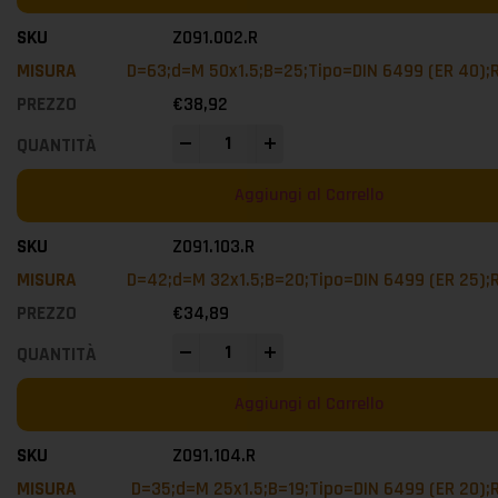
Z091.002.R
D=63;d=M 50x1.5;B=25;Tipo=DIN 6499 (ER 40);
€
38,92
-
+
Aggiungi al Carrello
Z091.103.R
D=42;d=M 32x1.5;B=20;Tipo=DIN 6499 (ER 25);
€
34,89
-
+
Aggiungi al Carrello
Z091.104.R
D=35;d=M 25x1.5;B=19;Tipo=DIN 6499 (ER 20);