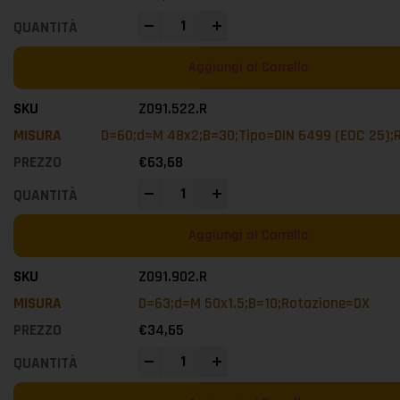
-
+
Aggiungi al Carrello
Z091.522.R
D=60;d=M 48x2;B=30;Tipo=DIN 6499 (EOC 25);
€
63,68
-
+
Aggiungi al Carrello
Z091.902.R
D=63;d=M 50x1.5;B=10;Rotazione=DX
€
34,65
-
+