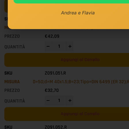
Aggiungi al Carrello
Andrea e Flavia
Z091.403.L
D=35;d=M 30x1;B=20;Tipo=ER 25 MINI;Ro
€
42,09
-
+
Aggiungi al Carrello
Z091.051.R
D=50;d=M 40x1.5;B=23;Tipo=DIN 6499 (ER 32);
€
32,70
-
+
Aggiungi al Carrello
Z091.052.R