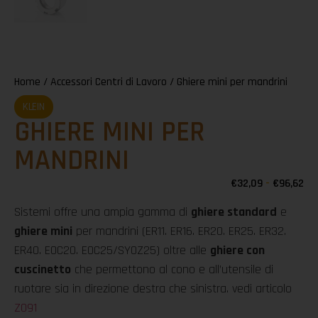
Home
/
Accessori Centri di Lavoro
/ Ghiere mini per mandrini
KLEIN
GHIERE MINI PER
MANDRINI
€
32,09
-
€
96,62
Sistemi offre una ampia gamma di
ghiere standard
e
ghiere mini
per mandrini (ER11. ER16. ER20. ER25. ER32.
ER40. EOC20. EOC25/SYOZ25) oltre alle
ghiere con
cuscinetto
che permettono al cono e all’utensile di
ruotare sia in direzione destra che sinistra. vedi articolo
Z091