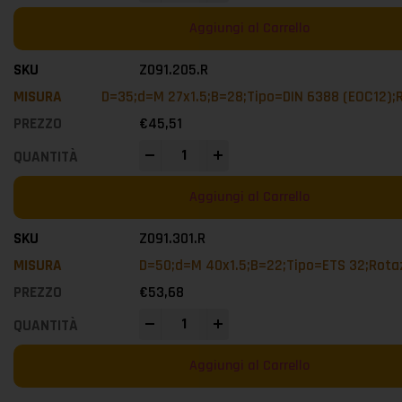
Aggiungi al Carrello
Z091.205.R
D=35;d=M 27x1.5;B=28;Tipo=DIN 6388 (EOC12);
€
45,51
-
+
Aggiungi al Carrello
Z091.301.R
D=50;d=M 40x1.5;B=22;Tipo=ETS 32;Rota
€
53,68
-
+
Aggiungi al Carrello