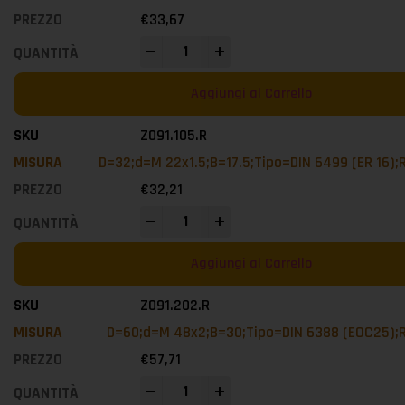
€
33,67
-
+
Aggiungi al Carrello
Z091.105.R
D=32;d=M 22x1.5;B=17.5;Tipo=DIN 6499 (ER 16)
€
32,21
-
+
Aggiungi al Carrello
Z091.202.R
D=60;d=M 48x2;B=30;Tipo=DIN 6388 (EOC25);
€
57,71
-
+