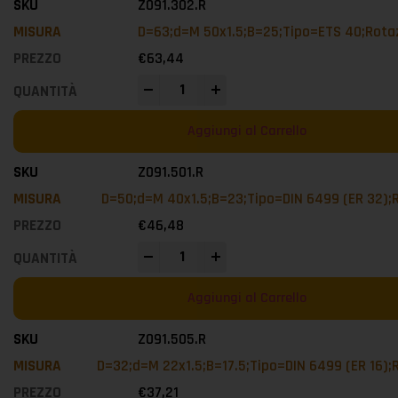
Z091.302.R
D=63;d=M 50x1.5;B=25;Tipo=ETS 40;Rota
€
63,44
-
+
Aggiungi al Carrello
Z091.501.R
D=50;d=M 40x1.5;B=23;Tipo=DIN 6499 (ER 32);
€
46,48
-
+
Aggiungi al Carrello
Z091.505.R
D=32;d=M 22x1.5;B=17.5;Tipo=DIN 6499 (ER 16)
€
37,21