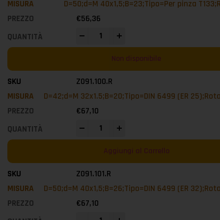
D=50;d=M 40x1,5;B=23;Tipo=Per pinza T133;
€
56,36
-
+
Non disponibile
Z091.100.R
D=42;d=M 32x1.5;B=20;Tipo=DIN 6499 (ER 25);Rot
€
67,10
-
+
Aggiungi al Carrello
Z091.101.R
D=50;d=M 40x1,5;B=26;Tipo=DIN 6499 (ER 32);Rot
€
67,10