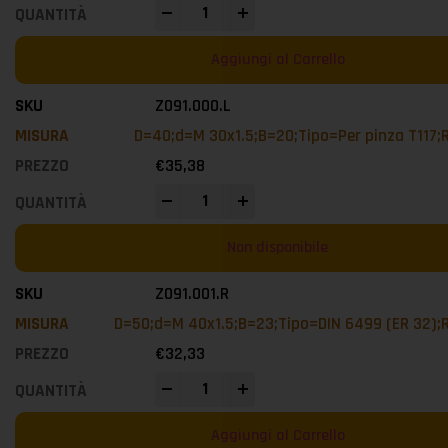
-
+
Aggiungi al Carrello
Z091.000.L
D=40;d=M 30x1.5;B=20;Tipo=Per pinza T117
€
35,38
-
+
Non disponibile
Z091.001.R
D=50;d=M 40x1.5;B=23;Tipo=DIN 6499 (ER 32);
€
32,33
-
+
Aggiungi al Carrello