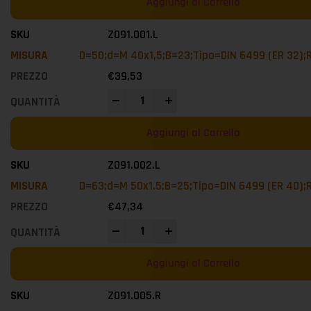
Aggiungi al Carrello
Z091.001.L
D=50;d=M 40x1,5;B=23;Tipo=DIN 6499 (ER 32);
€
39,53
-
+
Aggiungi al Carrello
Z091.002.L
D=63;d=M 50x1.5;B=25;Tipo=DIN 6499 (ER 40);
€
47,34
-
+
Aggiungi al Carrello
Z091.005.R