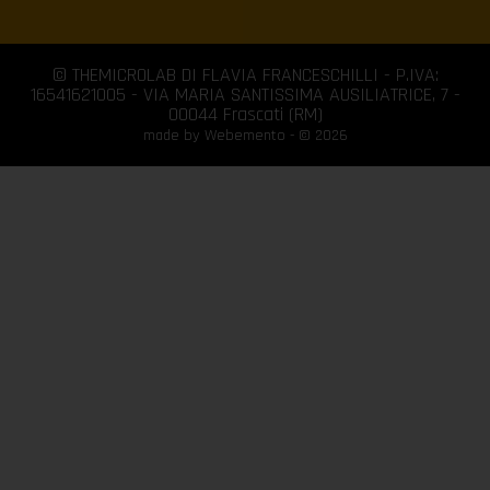
© THEMICROLAB DI FLAVIA FRANCESCHILLI - P.IVA:
16541621005 - VIA MARIA SANTISSIMA AUSILIATRICE, 7 -
00044 Frascati (RM)
made by Webemento - © 2026