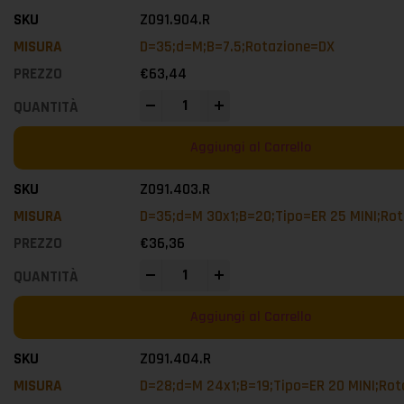
Z091.904.R
D=35;d=M;B=7.5;Rotazione=DX
€
63,44
-
+
Aggiungi al Carrello
Z091.403.R
D=35;d=M 30x1;B=20;Tipo=ER 25 MINI;Ro
€
36,36
-
+
Aggiungi al Carrello
Z091.404.R
D=28;d=M 24x1;B=19;Tipo=ER 20 MINI;Ro