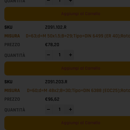
-
+
Aggiungi al Carrello
Z091.102.R
D=63;d=M 50x1.5;B=29;Tipo=DIN 6499 (ER 40);Rot
€
78,20
-
+
Aggiungi al Carrello
Z091.203.R
D=60;d=M 48x2;B=30;Tipo=DIN 6388 (EOC25);Rot
€
96,62
-
+
Aggiungi al Carrello