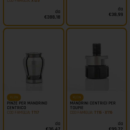
COD FAMIGLIA:
X125
da
da
€
38,99
€
388,18
KLEIN
KLEIN
PINZE PER MANDRINO
MANDRINI CENTRICI PER
CENTRICO
TOUPIE
COD FAMIGLIA:
T117
COD FAMIGLIA:
T116 - X116
da
da
€
36,47
€
99,72