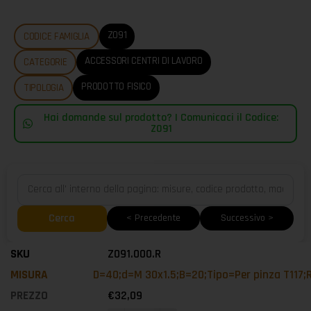
Z091
CODICE FAMIGLIA
ACCESSORI CENTRI DI LAVORO
CATEGORIE
PRODOTTO FISICO
TIPOLOGIA
Hai domande sul prodotto? | Comunicaci il Codice:
Z091
Cerca
< Precedente
Successivo >
Z091.000.R
D=40;d=M 30x1.5;B=20;Tipo=Per pinza T117
€
32,09