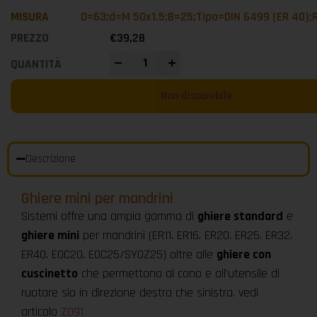
D=63;d=M 50x1.5;B=25;Tipo=DIN 6499 (ER 40);
€
39,28
-
+
Non disponibile
Descrizione
Ghiere mini per mandrini
Sistemi offre una ampia gamma di
ghiere standard
e
ghiere mini
per mandrini (ER11. ER16. ER20. ER25. ER32.
ER40. EOC20. EOC25/SYOZ25) oltre alle
ghiere con
cuscinetto
che permettono al cono e all’utensile di
ruotare sia in direzione destra che sinistra. vedi
articolo
Z091