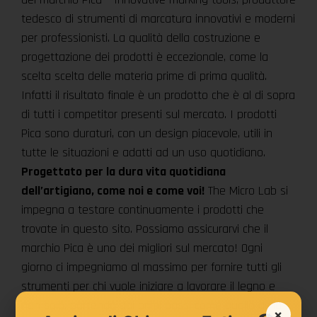
tedesco di strumenti di marcatura innovativi e moderni
per professionisti. La qualità della costruzione e
progettazione dei prodotti è eccezionale, come la
scelta scelta delle materia prime di prima qualità.
Infatti il risultato finale è un prodotto che è al di sopra
di tutti i competitor presenti sul mercato. I prodotti
Pica sono duraturi, con un design piacevole, utili in
tutte le situazioni e adatti ad un uso quotidiano.
Progettato per la dura vita quotidiana
dell’artigiano, come noi e come voi!
The Micro Lab si
impegna a testare continuamente i prodotti che
trovate in questo sito. Possiamo assicurarvi che il
marchio Pica è uno dei migliori sul mercato! Ogni
giorno ci impegniamo al massimo per fornire tutti gli
strumenti per chi vuole iniziare a lavorare il legno e
non solo, partendo dai primi passi come quello della
×