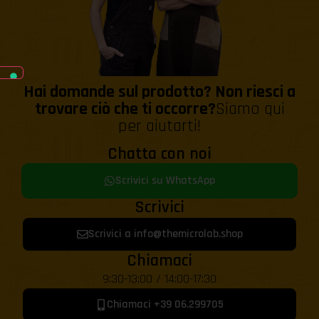
Hai domande sul prodotto? Non riesci a
trovare ciò che ti occorre?
Siamo qui
per aiutarti!
Chatta con noi
Scrivici su WhatsApp
Scrivici
Scrivici a info@themicrolab.shop
Chiamaci
9:30-13:00 / 14:00-17:30
Chiamaci +39 06.299705