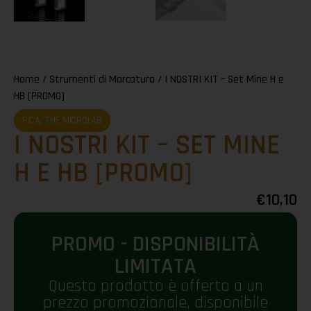
Home
/
Strumenti di Marcatura
/ I NOSTRI KIT – Set Mine H e
HB [PROMO]
PICA
,
THE MICROLAB
I NOSTRI KIT – SET MINE
H E HB [PROMO]
€
10,10
PROMO - DISPONIBILITÀ
LIMITATA
Questo prodotto è offerto a un
prezzo promozionale, disponibile