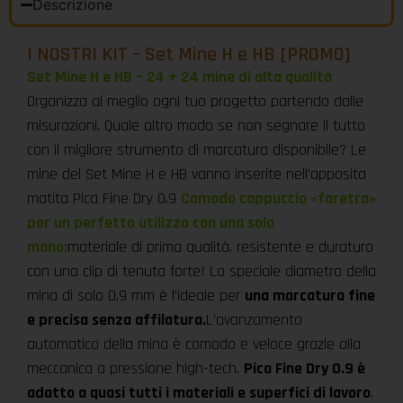
Descrizione
I NOSTRI KIT – Set Mine H e HB [PROMO]
Set Mine H e HB – 24 + 24 mine di alta qualità
Organizza al meglio ogni tuo progetto partendo dalle
misurazioni. Quale altro modo se non segnare il tutto
con il migliore strumento di marcatura disponibile? Le
mine del Set Mine H e HB vanno inserite nell’apposita
matita Pica Fine Dry 0.9
Comodo cappuccio «faretra»
per un perfetto utilizzo con una sola
mano:
materiale di prima qualità, resistente e duraturo
con una clip di tenuta forte! Lo speciale diametro della
mina di solo 0,9 mm è l’ideale per
una marcatura fine
e precisa senza affilatura.
L’avanzamento
automatico della mina è comodo e veloce grazie alla
meccanica a pressione high-tech.
Pica Fine Dry 0.9 è
adatto a quasi tutti i materiali e superfici di lavoro
.