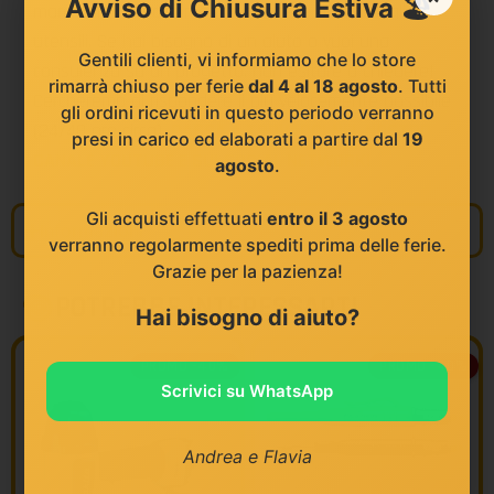
Avviso di Chiusura Estiva 🏖️
marcatura fino alla manutenzione e pulizia degli
utensili. Se hai bisogno di un aiuto o vuoi una
Gentili clienti, vi informiamo che lo store
consulenza su un progetto, non esitare a chiedere!
rimarrà chiuso per ferie
dal 4 al 18 agosto
. Tutti
Cercheremo di rispondere il più velocemente possibile
gli ordini ricevuti in questo periodo verranno
(24/48 ore circa).
PASSA A TROVARCI NEL NOSTRO
presi in carico ed elaborati a partire dal
19
CANALE YOUTUBE E SUI SOCIAL NETWORK!
agosto
.
Gli acquisti effettuati
entro il 3 agosto
Informazioni
verranno regolarmente spediti prima delle ferie.
Grazie per la pazienza!
POTREBBE INTERESSARTI
Hai bisogno di aiuto?
PROMO -40%
PROMO -40%
Scrivici su WhatsApp
Andrea e Flavia