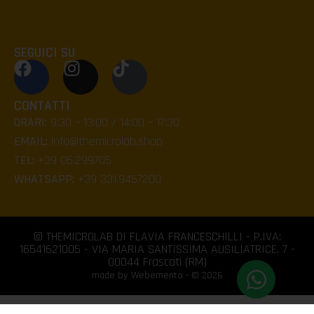
SEGUICI SU
CONTATTI
ORARI:
9:30 – 13:00 / 14:00 – 17:30
EMAIL:
info@themicrolab.shop
TEL:
+39 06.299705
WHATSAPP:
+39 331.9457200
© THEMICROLAB DI FLAVIA FRANCESCHILLI - P.IVA:
16541621005 - VIA MARIA SANTISSIMA AUSILIATRICE, 7 -
00044 Frascati (RM)
made by Webemento - © 2026