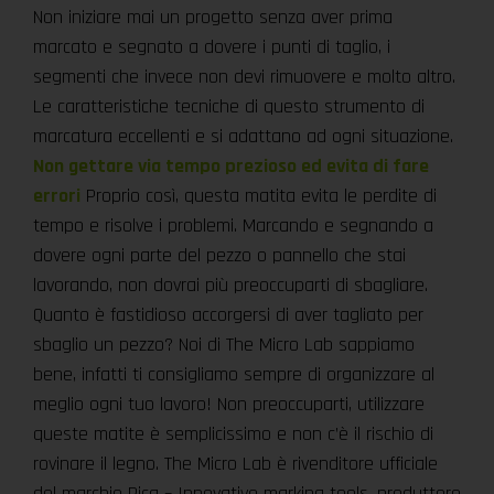
Non iniziare mai un progetto senza aver prima
marcato e segnato a dovere i punti di taglio, i
segmenti che invece non devi rimuovere e molto altro.
Le caratteristiche tecniche di questo strumento di
marcatura eccellenti e si adattano ad ogni situazione.
Non gettare via tempo prezioso ed evita di fare
errori
Proprio così, questa matita evita le perdite di
tempo e risolve i problemi. Marcando e segnando a
dovere ogni parte del pezzo o pannello che stai
lavorando, non dovrai più preoccuparti di sbagliare.
Quanto è fastidioso accorgersi di aver tagliato per
sbaglio un pezzo? Noi di The Micro Lab sappiamo
bene, infatti ti consigliamo sempre di organizzare al
meglio ogni tuo lavoro! Non preoccuparti, utilizzare
queste matite è semplicissimo e non c’è il rischio di
rovinare il legno. The Micro Lab è rivenditore ufficiale
del marchio Pica – Innovative marking tools, produttore