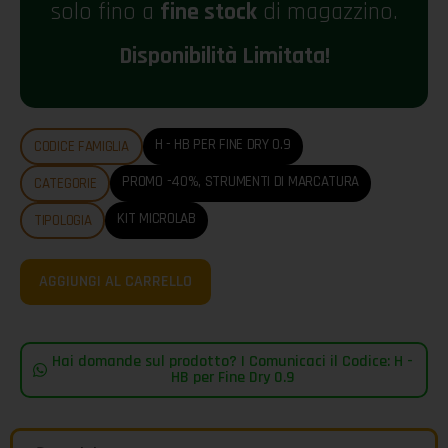
solo fino a
fine stock
di magazzino.
Disponibilità Limitata!
H - HB PER FINE DRY 0.9
CODICE FAMIGLIA
PROMO -40%
,
STRUMENTI DI MARCATURA
CATEGORIE
KIT MICROLAB
TIPOLOGIA
AGGIUNGI AL CARRELLO
Hai domande sul prodotto? | Comunicaci il Codice: H -
HB per Fine Dry 0.9