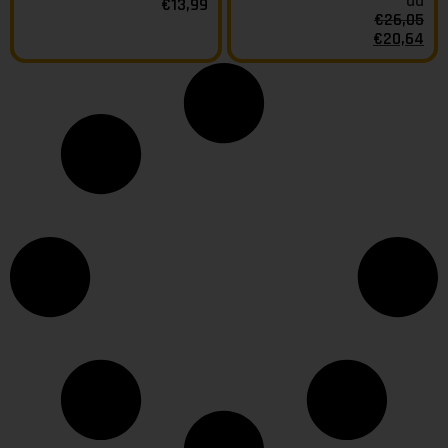
da
€
13,99
€
26,05
€
20,64