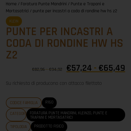
Home
/
Foratura Punte Mandrini
/
Punte e Trapani e
Mortasatrici
/ punte per incastri a coda di rondine hw hs z2
KLEIN
PUNTE PER INCASTRI A
CODA DI RONDINE HW HS
Z2
€
57,24
-
€
65,49
€
82,96
-
€
94,92
Su richiesta di producono con attacco filettato
R160
CODICE FAMIGLIA
FORATURA PUNTE MANDRINI
,
KLEIN20
,
PUNTE E
CATEGORIE
TRAPANI E MORTASATRICI
PRODOTTO FISICO
TIPOLOGIA