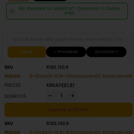
Hai domande sul prodotto? | Comunicaci il Codice:
R160
Cerca
< Precedente
Successivo >
R160.120.R
S=10x40;D=12;B=13;Rotazione=DX ;Materiale=HW
€
89,67
€
61,87
-
+
Aggiungi al Carrello
R160.140.R
S=10x40;D=14;B=15;Rotazione=DX ;Materiale=HW