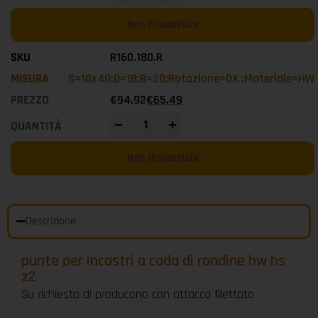
Non disponibile
R160.180.R
S=10x40;D=18;B=20;Rotazione=DX ;Materiale=HW
€
94,92
€
65,49
-
+
Non disponibile
Descrizione
punte per incastri a coda di rondine hw hs
z2
Su richiesta di producono con attacco filettato