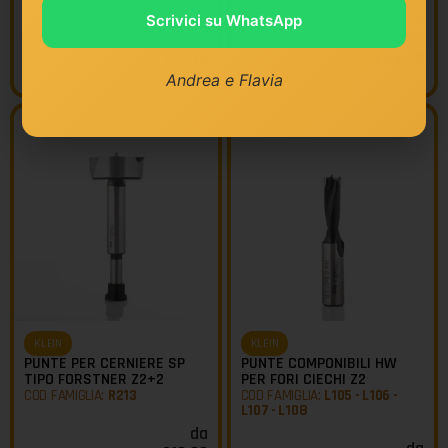
da
da
Scrivici su WhatsApp
€
74,13
€
93,77
€
51,14
€
64,70
Andrea e Flavia
KLEIN
KLEIN
PUNTE PER CERNIERE SP
PUNTE COMPONIBILI HW
TIPO FORSTNER Z2+2
PER FORI CIECHI Z2
COD FAMIGLIA:
R213
COD FAMIGLIA:
L105 - L106 -
L107 - L108
da