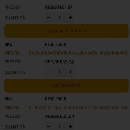
€
89,67
€
61,87
-
+
Aggiungi al Carrello
R160.150.R
S=10x40;D=15;B=16;Rotazione=DX ;Materiale=HW
€
82,96
€
57,24
-
+
Non disponibile
R160.160.R
S=10x40;D=16;B=17;Rotazione=DX ;Materiale=HW
€
92,23
€
63,64
-
+