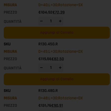
D=40;L=30;Rotazione=SX
€
104,92
€
72,39
-
+
Aggiungi al Carrello
R130.450.R
D=45;L=30;Rotazione=DX
€
119,56
€
82,50
-
+
Aggiungi al Carrello
R130.480.R
D=48;L=30;Rotazione=DX
€
131,76
€
90,91