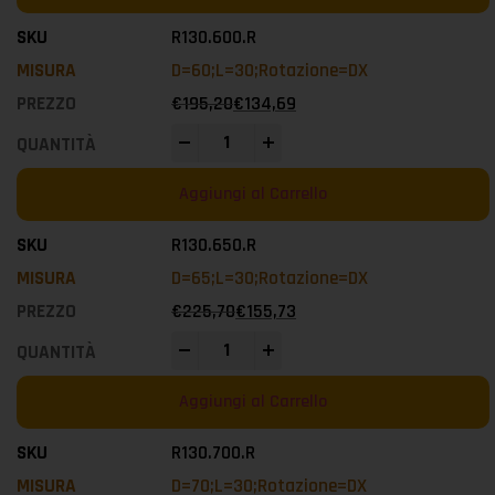
R130.600.R
D=60;L=30;Rotazione=DX
€
195,20
€
134,69
-
+
Aggiungi al Carrello
R130.650.R
D=65;L=30;Rotazione=DX
€
225,70
€
155,73
-
+
Aggiungi al Carrello
R130.700.R
D=70;L=30;Rotazione=DX