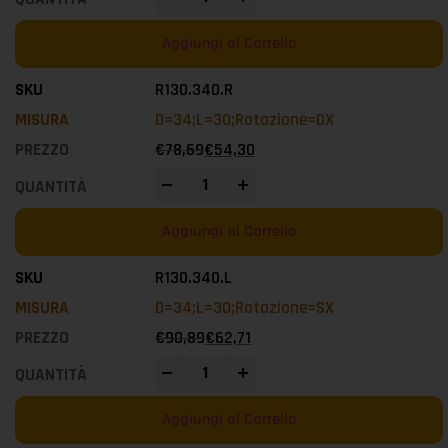
Aggiungi al Carrello
R130.340.R
D=34;L=30;Rotazione=DX
€
78,69
€
54,30
-
+
Aggiungi al Carrello
R130.340.L
D=34;L=30;Rotazione=SX
€
90,89
€
62,71
-
+
Aggiungi al Carrello