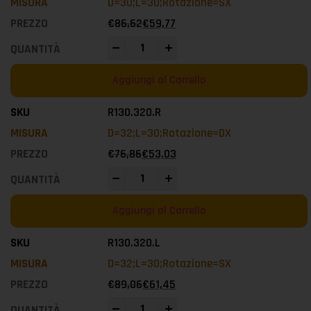
D=30;L=30;Rotazione=SX
€
86,62
€
59,77
-
+
Aggiungi al Carrello
R130.320.R
D=32;L=30;Rotazione=DX
€
76,86
€
53,03
-
+
Aggiungi al Carrello
R130.320.L
D=32;L=30;Rotazione=SX
€
89,06
€
61,45
-
+