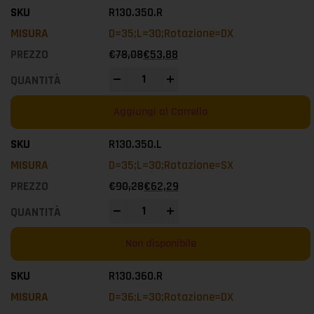
R130.350.R
D=35;L=30;Rotazione=DX
€
78,08
€
53,88
-
+
Aggiungi al Carrello
R130.350.L
D=35;L=30;Rotazione=SX
€
90,28
€
62,29
-
+
Non disponibile
R130.360.R
D=36;L=30;Rotazione=DX