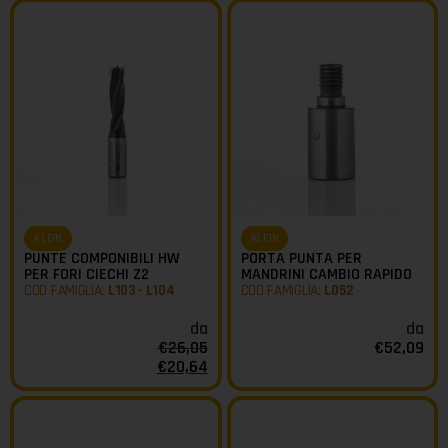
KLEIN
KLEIN
PUNTE COMPONIBILI HW
PORTA PUNTA PER
PER FORI CIECHI Z2
MANDRINI CAMBIO RAPIDO
COD FAMIGLIA:
L103 - L104
COD FAMIGLIA:
L052
da
da
€
26,05
€
52,09
€
20,64