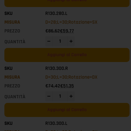
R130.280.L
D=28;L=30;Rotazione=SX
€
86,62
€
59,77
-
+
Aggiungi al Carrello
R130.300.R
D=30;L=30;Rotazione=DX
€
74,42
€
51,35
-
+
Aggiungi al Carrello
R130.300.L