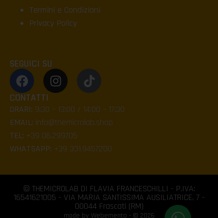
Termini e Condizioni
Privacy Policy
SEGUICI SU
CONTATTI
ORARI:
9:30 – 13:00 / 14:00 – 17:30
EMAIL:
info@themicrolab.shop
TEL:
+39 06.299705
WHATSAPP:
+39 331.9457200
© THEMICROLAB DI FLAVIA FRANCESCHILLI - P.IVA:
16541621005 - VIA MARIA SANTISSIMA AUSILIATRICE, 7 -
00044 Frascati (RM)
made by Webemento - © 2026