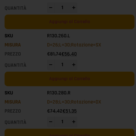
-
+
Aggiungi al Carrello
R130.260.L
D=26;L=30;Rotazione=SX
€
81,74
€
56,40
-
+
Aggiungi al Carrello
R130.280.R
D=28;L=30;Rotazione=DX
€
74,42
€
51,35
-
+
Aggiungi al Carrello