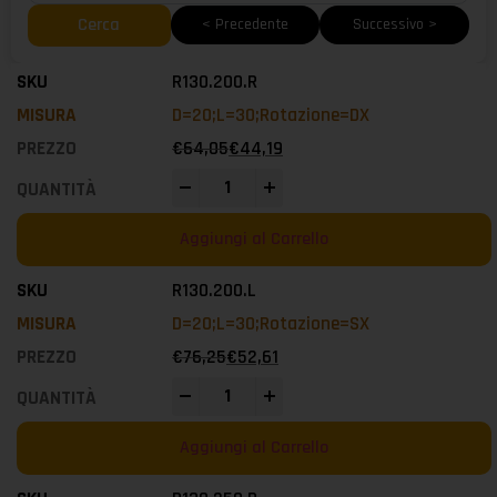
Cerca
< Precedente
Successivo >
R130.200.R
D=20;L=30;Rotazione=DX
€
64,05
€
44,19
-
+
Aggiungi al Carrello
R130.200.L
D=20;L=30;Rotazione=SX
€
76,25
€
52,61
-
+
Aggiungi al Carrello