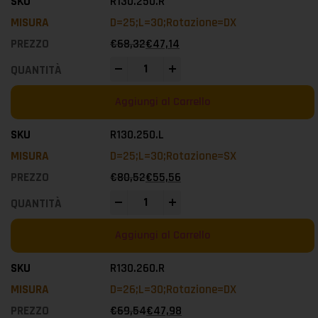
R130.250.R
D=25;L=30;Rotazione=DX
€
68,32
€
47,14
-
+
Aggiungi al Carrello
R130.250.L
D=25;L=30;Rotazione=SX
€
80,52
€
55,56
-
+
Aggiungi al Carrello
R130.260.R
D=26;L=30;Rotazione=DX
€
69,54
€
47,98