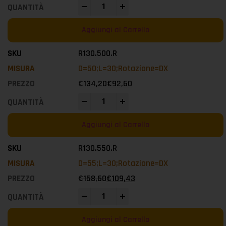
-
+
Aggiungi al Carrello
R130.500.R
D=50;L=30;Rotazione=DX
€
134,20
€
92,60
-
+
Aggiungi al Carrello
R130.550.R
D=55;L=30;Rotazione=DX
€
158,60
€
109,43
-
+
Aggiungi al Carrello