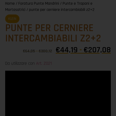
Home
/
Foratura Punte Mandrini
/
Punte e Trapani e
Mortasatrici
/ punte per cerniere intercambiabili z2+2
KLEIN
PUNTE PER CERNIERE
INTERCAMBIABILI Z2+2
€
44,19
-
€
207,08
€
64,05
-
€
300,12
Da utilizzare con
Art. Z021