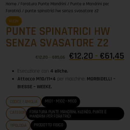
Home
/
Foratura Punte Mandrini
/
Punte e Mandrini per
Foratrici
/ punte spinatrici hw senza svasatore z2
KLEIN
PUNTE SPINATRICI HW
SENZA SVASATORE Z2
€
12,20
-
€
61,45
€
12,20
-
€
89,06
Esecuzione con
4 eliche.
Attacco M10/11×4
per macchine:
MORBIDELLI –
BIESSE – WEEKE.
M101 - M102 - M103
CODICE FAMIGLIA
FORATURA PUNTE MANDRINI
,
KLEIN20
,
PUNTE E
CATEGORIE
MANDRINI PER FORATRICI
PRODOTTO FISICO
TIPOLOGIA