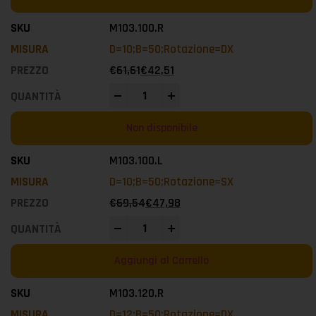
M103.100.R
D=10;B=50;Rotazione=DX
€
61,61
€
42,51
-
+
Non disponibile
M103.100.L
D=10;B=50;Rotazione=SX
€
69,54
€
47,98
-
+
Aggiungi al Carrello
M103.120.R
D=12;B=50;Rotazione=DX