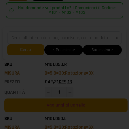
Hai domande sul prodotto? | Comunicaci il Codice:
M101 - M102 - M103
Cerca
< Precedente
Successivo >
M101.050.R
D=5;B=30;Rotazione=DX
€
42,21
€
29,13
-
+
Aggiungi al Carrello
M101.050.L
D=5;B=30;Rotazione=SX