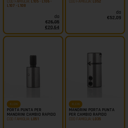
COD FAMIGLIA:
L105 - L106 -
COD FAMIGLIA:
L052
L107 - L108
da
da
€
52,09
€
26,05
€
20,64
KLEIN
KLEIN
PORTA PUNTA PER
MANDRINI PORTA PUNTA
MANDRINI CAMBIO RAPIDO
PER CAMBIO RAPIDO
COD FAMIGLIA:
L051
COD FAMIGLIA:
L035