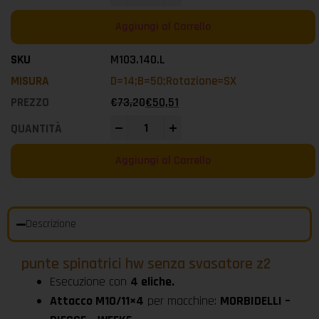
Aggiungi al Carrello
M103.140.L
D=14;B=50;Rotazione=SX
€
73,20
€
50,51
-
+
Aggiungi al Carrello
Descrizione
punte spinatrici hw senza svasatore z2
Esecuzione con
4 eliche.
Attacco M10/11×4
per macchine:
MORBIDELLI –