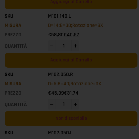
Aggiungi al Carrello
M101.140.L
D=14;B=30;Rotazione=SX
€
58,80
€
40,57
-
+
Aggiungi al Carrello
M102.050.R
D=5;B=40;Rotazione=DX
€
45,99
€
31,74
-
+
Non disponibile
M102.050.L