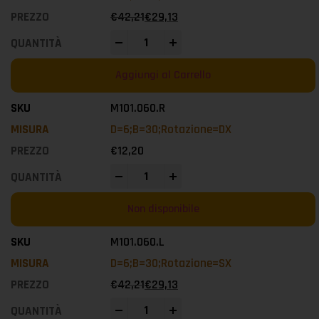
€
42,21
€
29,13
-
+
Aggiungi al Carrello
M101.060.R
D=6;B=30;Rotazione=DX
€
12,20
-
+
Non disponibile
M101.060.L
D=6;B=30;Rotazione=SX
€
42,21
€
29,13
-
+