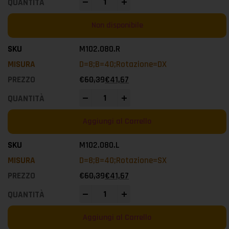
-
+
Non disponibile
M102.080.R
D=8;B=40;Rotazione=DX
€
60,39
€
41,67
-
+
Aggiungi al Carrello
M102.080.L
D=8;B=40;Rotazione=SX
€
60,39
€
41,67
-
+
Aggiungi al Carrello