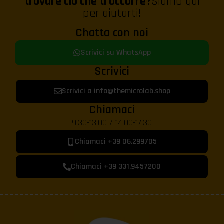
trovare ciò che ti occorre?
Siamo qui
per aiutarti!
Chatta con noi
Scrivici su WhatsApp
Scrivici
Scrivici a info@themicrolab.shop
Chiamaci
9:30-13:00 / 14:00-17:30
Chiamaci +39 06.299705
Chiamaci +39 331.9457200