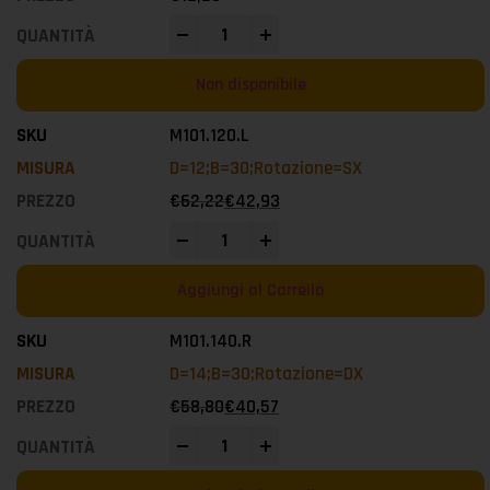
-
+
Non disponibile
M101.120.L
D=12;B=30;Rotazione=SX
€
62,22
€
42,93
-
+
Aggiungi al Carrello
M101.140.R
D=14;B=30;Rotazione=DX
€
58,80
€
40,57
-
+