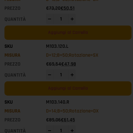
€
73,20
€
50,51
-
+
Aggiungi al Carrello
M103.120.L
D=12;B=50;Rotazione=SX
€
69,54
€
47,98
-
+
Aggiungi al Carrello
M103.140.R
D=14;B=50;Rotazione=DX
€
89,06
€
61,45
-
+