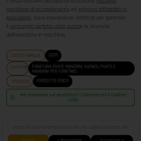
I nostri mandrini portapunta assicurano
massima
precisione di accoppiamento
ed
estrema affidabilità in
lavorazione
. Sono interamente rettificati per garantire
il
centraggio perfetto della punta
e la sicurezza
dell’operatore in macchina.
L035
CODICE FAMIGLIA
FORATURA PUNTE MANDRINI
,
KLEIN20
,
PUNTE E
CATEGORIE
MANDRINI PER FORATRICI
PRODOTTO FISICO
TIPOLOGIA
Hai domande sul prodotto? | Comunicaci il Codice:
L035
Cerca
< Precedente
Successivo >