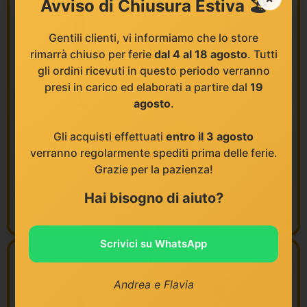
Avviso di Chiusura Estiva 🏖️
Gentili clienti, vi informiamo che lo store
rimarrà chiuso per ferie
dal 4 al 18 agosto
. Tutti
gli ordini ricevuti in questo periodo verranno
presi in carico ed elaborati a partire dal
19
agosto
.
KLEIN
KLEIN
Gli acquisti effettuati
entro il 3 agosto
PUNTE PER MORTASARE A
PUNTE COMPONIBILI HW
verranno regolarmente spediti prima delle ferie.
TAGLIENTI AMBIDESTRI HW
PER FORI CIECHI Z2
COD FAMIGLIA:
S110 - S111
COD FAMIGLIA:
L103 - L104
Grazie per la pazienza!
da
da
Hai bisogno di aiuto?
€
74,13
€
26,05
€
51,14
€
20,64
Scrivici su WhatsApp
Andrea e Flavia