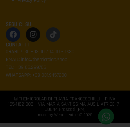
Privacy Policy
SEGUICI SU
CONTATTI
ORARI:
9:30 – 13:00 / 14:00 – 17:30
EMAIL:
info@themicrolab.shop
TEL:
+39 06.299705
WHATSAPP:
+39 331.9457200
© THEMICROLAB DI FLAVIA FRANCESCHILLI - P.IVA:
16541621005 - VIA MARIA SANTISSIMA AUSILIATRICE, 7 -
00044 Frascati (RM)
made by Webemento - © 2026