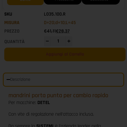
L035.100.R
D=20;d=10;L=45
€
41,11
€
28,37
-
+
Aggiungi al Carrello
Descrizione
mandrini porta punta per cambio rapido
Per macchine:
DETEL
Con vite di regolazione nell’attacco inclusa.
Da sempre la
SISTEMI
è l’azienda leader nella