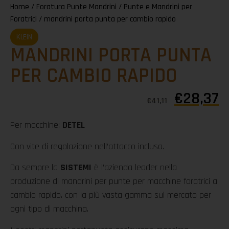
Home
/
Foratura Punte Mandrini
/
Punte e Mandrini per
Foratrici
/ mandrini porta punta per cambio rapido
KLEIN
MANDRINI PORTA PUNTA
PER CAMBIO RAPIDO
€
28,37
€
41,11
Per macchine:
DETEL
Con vite di regolazione nell’attacco inclusa.
Da sempre la
SISTEMI
è l’azienda leader nella
produzione di mandrini per punte per macchine foratrici a
cambio rapido. con la più vasta gamma sul mercato per
ogni tipo di macchina.