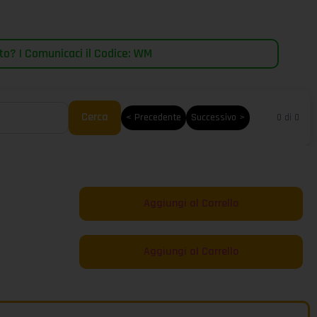
o? | Comunicaci il Codice: WM
Cerca
< Precedente
Successivo >
0 di 0
Aggiungi al Carrello
Aggiungi al Carrello