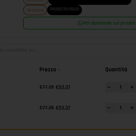
PRODOTTO FISICO
TIPOLOGIA
Hai domande sul prodott
Prezzo
Quantità
-
+
€
77,35
€
53,37
-
+
€
77,35
€
53,37