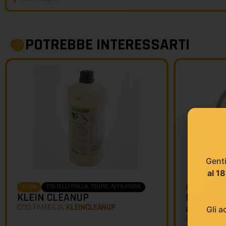
POTREBBE INTERESSARTI
Genti
al 1
COLTELLI PIALLA, TOUPIE, AFFILATURA
COLT
KLEIN
KLEIN
KLEIN CLEANUP
MOLE PE
COD FAMIGLIA:
KLEINCLEANUP
A NASTR
Gli a
COD FAMIGL