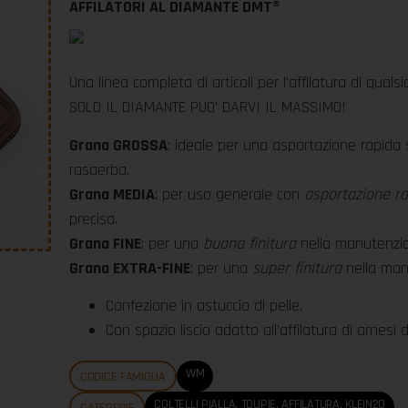
AFFILATORI AL DIAMANTE DMT®
Una linea completa di articoli per l’affilatura di quals
SOLO IL DIAMANTE PUO’ DARVI IL MASSIMO!
Grana GROSSA
: ideale per una asportazione rapida s
rasaerba.
Grana MEDIA
: per uso generale con
asportazione r
precisa.
Grana FINE
: per una
buona finitura
nella manutenzione
Grana EXTRA-FINE
: per una
super finitura
nella manu
Confezione in astuccio di pelle.
Con spazio liscio adatto all’affilatura di arnesi 
WM
CODICE FAMIGLIA
COLTELLI PIALLA, TOUPIE, AFFILATURA
,
KLEIN20
CATEGORIE