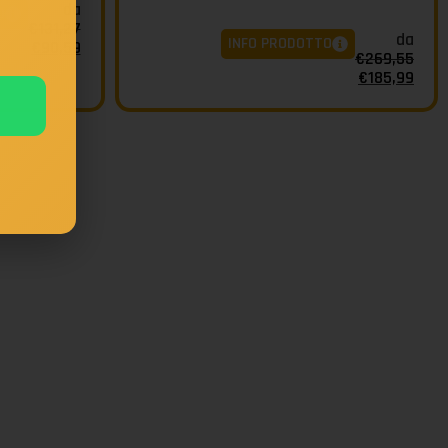
da
O
€
131,27
da
INFO PRODOTTO
€
90,59
€
269,55
€
185,99