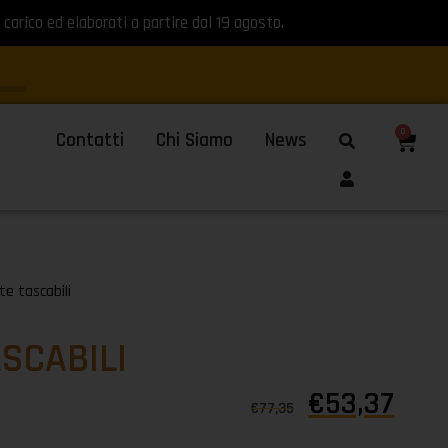
 carico ed elaborati a partire dal 19 agosto.
0
Contatti
Chi Siamo
News
e tascabili
SCABILI
€
53,37
€
77,35