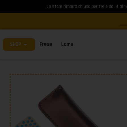
Lo store rimarrà chiuso per ferie dal 4 al 1
SHOP
Frese
Lame