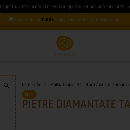
8 agosto. Tutti gli ordini ricevuti in questo periodo verranno presi in
🚚 Spedizione da
11,59€
— aggiungi prodotti per risparmiare!
Home
/
Coltelli Pialla, Toupie, Affilatura
/ pietre diamantat
KLEIN
PIETRE DIAMANTATE TA