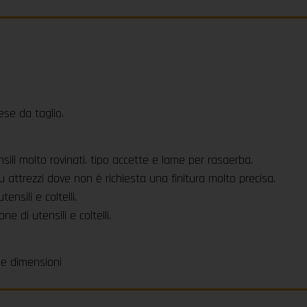
nese da taglio.
sili molto rovinati. tipo accette e lame per rasaerba.
 attrezzi dove non è richiesta una finitura molto precisa.
nsili e coltelli.
e di utensili e coltelli.
ole dimensioni