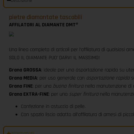
Descrizione
pietre diamantate tascabili
AFFILATORI AL DIAMANTE DMT®
Una linea completa di articoli per l’affilatura di qualsiasi ar
SOLO IL DIAMANTE PUO’ DARVI IL MASSIMO!
Grana GROSSA
: ideale per una asportazione rapida su uten
Grana MEDIA
: per uso generale con
asportazione rapida
su
Grana FINE
: per una
buona finitura
nella manutenzione di ute
Grana EXTRA-FINE
: per una
super finitura
nella manutenzion
Confezione in astuccio di pelle.
Con spazio liscio adatto all’affilatura di arnesi di picc
Informazioni