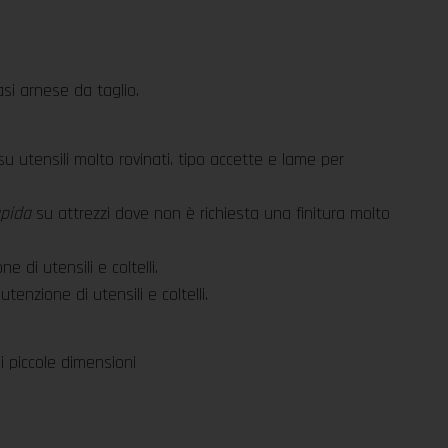
iasi arnese da taglio.
u utensili molto rovinati. tipo accette e lame per
apida
su attrezzi dove non è richiesta una finitura molto
 di utensili e coltelli.
tenzione di utensili e coltelli.
di piccole dimensioni