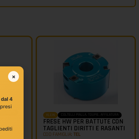
×
e
dal 4
 presi
AFFILATURA
COLTELLI PIALLA, TOUPIE, AFFILATURA
KLEIN
FRESE HW PER BATTUTE CON
TAGLIENTI DIRITTI E RASANTI
editi
COD FAMIGLIA:
TEL