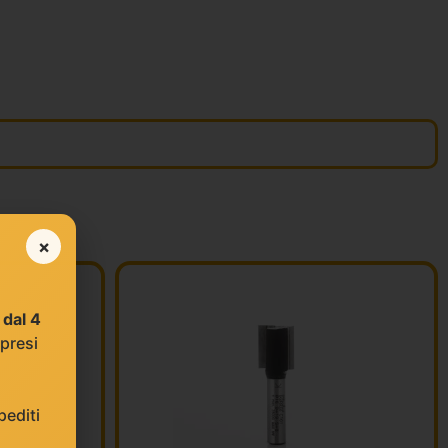
×
e
dal 4
 presi
editi