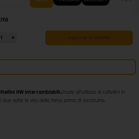
0 di 0
ità
Aggiungi al Carrello
ltellini HW intercambiabili.
Grazie all’utilizzo di coltellini in
 due volte la vita della fresa prima di sostituirla.