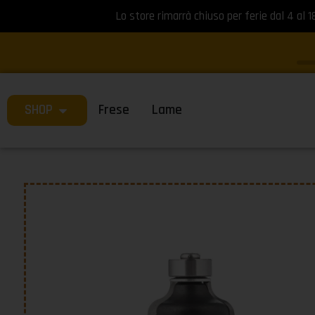
Lo store rimarrà chiuso per ferie dal 4 al 1
SHOP
Frese
Lame