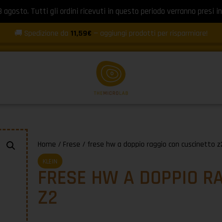
8 agosto. Tutti gli ordini ricevuti in questo periodo verranno presi in
🚚 Spedizione da
11,59€
— aggiungi prodotti per risparmiare!
Home
/
Frese
/ frese hw a doppio raggio con cuscinetto z
KLEIN
FRESE HW A DOPPIO R
Z2