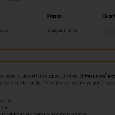
Prezzo
Quant
-
+
R=4.5
€
146,40
€
101,02
®
ntaggiose. la Sistemi ha sviluppato una linea di
frese Klein
a co
uno dei due lati perde il filo tagliente e prolungare quindi così di
brasate;
sivi
na riaffilatura le dimensioni rimangono costanti