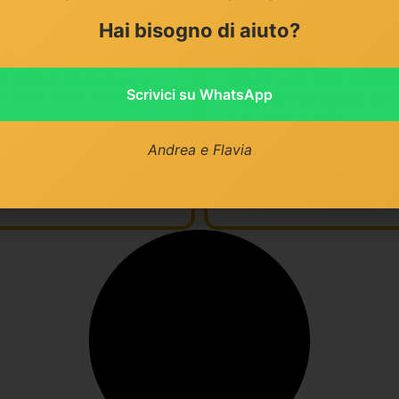
Hai bisogno di aiuto?
SE
FRESE
KLEIN
W CON PROFILO A V
FRESE HW PER GIUNZI
Scrivici su WhatsApp
IA:
A109 - B109 - C109 - A110 -
CODA DI RONDINE Z2
COD FAMIGLIA:
A108
Andrea e Flavia
da
INFO PRODOTTO
INFO PRODOTT
€
35,27
€
24,34