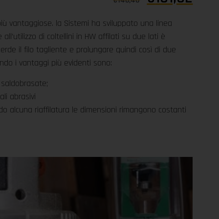
€
146,40
 più vantaggiose. la Sistemi ha sviluppato una linea
 all’utilizzo di coltellini in HW affilati su due lati è
erde il filo tagliente e prolungare quindi così di due
endo i vantaggi più evidenti sono:
 saldobrasate;
li abrasivi
o alcuna riaffilatura le dimensioni rimangono costanti