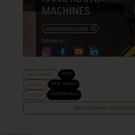
WC129
CODICE FAMIGLIA
FRESE
,
KLEIN20
CATEGORIE
PRODOTTO FISICO
TIPOLOGIA
Hai domande sul prodotto