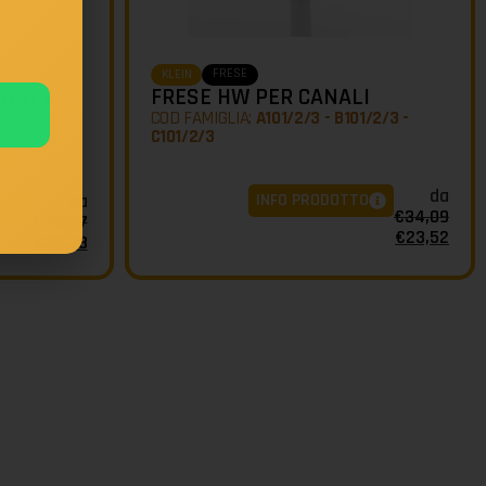
FRESE
KLEIN
ONI A
FRESE HW PER CANALI
COD FAMIGLIA:
A101/2/3 - B101/2/3 -
C101/2/3
da
INFO PRODOTTO
da
O
€
34,09
€
48,37
€
23,52
€
33,38