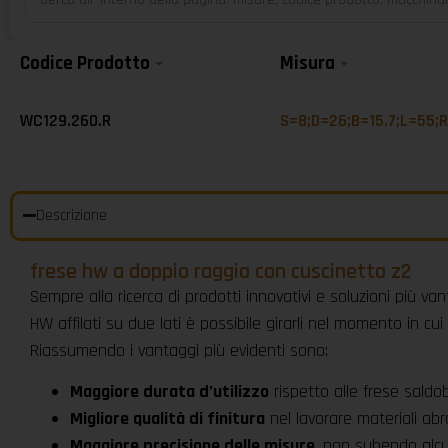
Codice Prodotto
Misura
WC129.260.R
S=8;D=26;B=15.7;L=55;
Descrizione
frese hw a doppio raggio con cuscinetto z2
Sempre alla ricerca di prodotti innovativi e soluzioni più va
HW affilati su due lati è possibile girarli nel momento in cui 
Riassumendo i vantaggi più evidenti sono:
Maggiore durata d’utilizzo
rispetto alle frese saldo
Migliore qualità di finitura
nel lavorare materiali abra
Maggiore precisione delle misure
. non subendo alcu