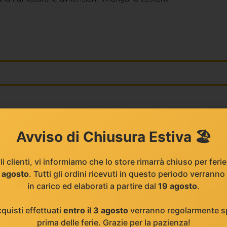
Avviso di Chiusura Estiva 🏖️
li clienti, vi informiamo che lo store rimarrà chiuso per feri
8 agosto
. Tutti gli ordini ricevuti in questo periodo verranno
in carico ed elaborati a partire dal
19 agosto
.
cquisti effettuati
entro il 3 agosto
verranno regolarmente sp
prima delle ferie. Grazie per la pazienza!