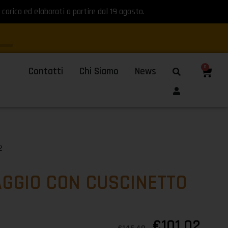
 carico ed elaborati a partire dal 19 agosto.
0
Contatti
Chi Siamo
News
2
AGGIO CON CUSCINETTO
€
101,02