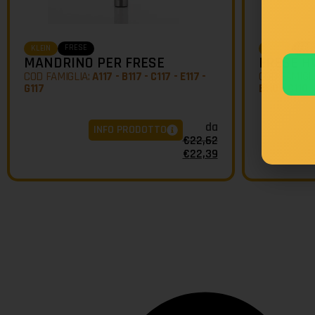
FRESE
FRE
KLEIN
KLEIN
MANDRINO PER FRESE
FRESE H
COD FAMIGLIA:
A117 - B117 - C117 - E117 -
COD FAMIGL
G117
B110 - C110
da
INFO PRODOTTO
€
22,62
€
22,39