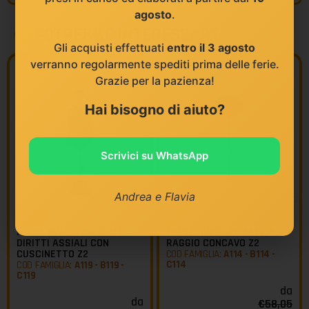
agosto
.
POTREBBE INTERESSARTI
Gli acquisti effettuati
entro il 3 agosto
verranno regolarmente spediti prima delle ferie.
Grazie per la pazienza!
Hai bisogno di aiuto?
Scrivici su WhatsApp
Andrea e Flavia
KLEIN
KLEIN
FRESE HW A TAGLIENTI
FRESE HW SAGOMATE A
DIRITTI ASSIALI CON
RAGGIO CONCAVO Z2
CUSCINETTO Z2
COD FAMIGLIA:
A114 - B114 -
C114
COD FAMIGLIA:
A119 - B119 -
C119
da
da
€
58,05