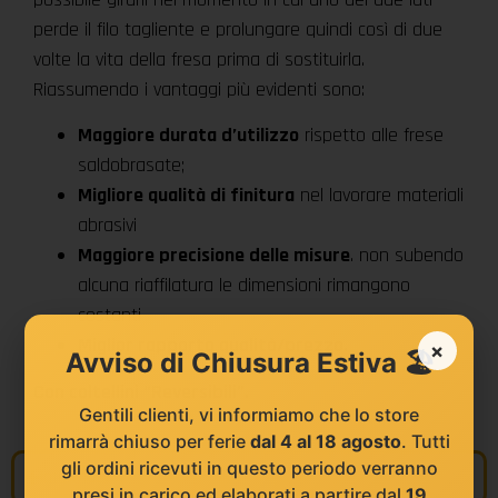
perde il filo tagliente e prolungare quindi così di due
volte la vita della fresa prima di sostituirla.
Riassumendo i vantaggi più evidenti sono:
Maggiore durata d’utilizzo
rispetto alle frese
saldobrasate;
Migliore qualità di finitura
nel lavorare materiali
abrasivi
Maggiore precisione delle misure
. non subendo
alcuna riaffilatura le dimensioni rimangono
costanti
Miglior rapporto qualità/prezzo.
×
Avviso di Chiusura Estiva 🏖️
Con coltellini “Reversibili”.
Gentili clienti, vi informiamo che lo store
rimarrà chiuso per ferie
dal 4 al 18 agosto
. Tutti
gli ordini ricevuti in questo periodo verranno
Informazioni
presi in carico ed elaborati a partire dal
19