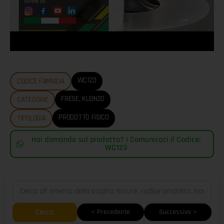
WC123
CODICE FAMIGLIA
FRESE
,
KLEIN20
CATEGORIE
PRODOTTO FISICO
TIPOLOGIA
Hai domande sul prodotto? | Comunicaci il Codice:
WC123
Cerca
< Precedente
Successivo >