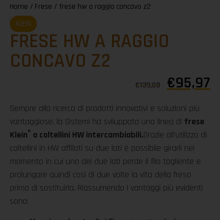
Home
/
Frese
/ frese hw a raggio concavo z2
KLEIN
FRESE HW A RAGGIO
CONCAVO Z2
€
95,97
€
139,08
Sempre alla ricerca di prodotti innovativi e soluzioni più
vantaggiose. la Sistemi ha sviluppato una linea di
frese
®
Klein
a coltellini HW intercambiabili.
Grazie all’utilizzo di
coltellini in HW affilati su due lati è possibile girarli nel
momento in cui uno dei due lati perde il filo tagliente e
prolungare quindi così di due volte la vita della fresa
prima di sostituirla. Riassumendo i vantaggi più evidenti
sono: