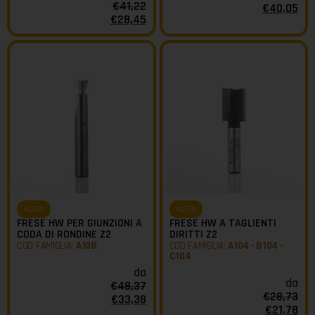
€
41,22
€
40,05
€
28,45
KLEIN
KLEIN
FRESE HW PER GIUNZIONI A
FRESE HW A TAGLIENTI
CODA DI RONDINE Z2
DIRITTI Z2
COD FAMIGLIA:
A108
COD FAMIGLIA:
A104 - B104 -
C104
da
da
€
48,37
€
28,73
€
33,38
€
21,78