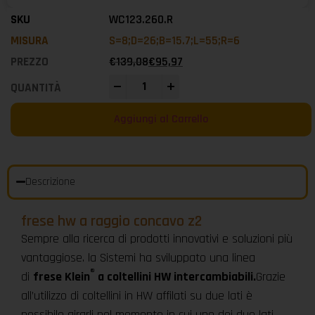
WC123.260.R
S=8;D=26;B=15.7;L=55;R=6
€
139,08
€
95,97
-
+
Aggiungi al Carrello
Descrizione
frese hw a raggio concavo z2
Sempre alla ricerca di prodotti innovativi e soluzioni più
vantaggiose. la Sistemi ha sviluppato una linea
®
di
frese Klein
a coltellini HW intercambiabili.
Grazie
all’utilizzo di coltellini in HW affilati su due lati è
possibile girarli nel momento in cui uno dei due lati