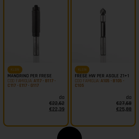
KLEIN
KLEIN
MANDRINO PER FRESE
FRESE HW PER ASOLE Z1+1
COD FAMIGLIA:
A117 - B117 -
COD FAMIGLIA:
A105 - B105 -
C117 - E117 - G117
C105
da
da
€
22,62
€
27,68
€
22,39
€
25,88