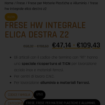
Home
/
Frese
/
Frese per Materie Plastiche e Alluminio
/ frese
hw integrale elica destra z2
KLEIN
FRESE HW INTEGRALE
ELICA DESTRA Z2
€
47,14
-
€
109,43
€
68,32
-
€
158,60
Gli articoli con il codice che termina con "RT" hanno
una
speciale ricopertura al TICN
per lavorazione
acciaio inox e materiali ferrosi.
Per centri di lavoro C.N.C.
Per lavorazione
alluminio e materiali ferrosi.
U150
CODICE FAMIGLIA
FRESE
,
FRESE PER MATERIE PLASTICHE E ALLUMINIO
,
CATEGORIE