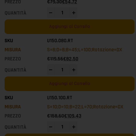
€
79,30
€
54,72
-
+
Aggiungi al Carrello
U150.080.RT
S=8;D=8;B=45;L=100;Rotazione=DX
€
119,56
€
82,50
-
+
Aggiungi al Carrello
U150.100.RT
S=10;D=10;B=22;L=70;Rotazione=DX
€
158,60
€
109,43
-
+