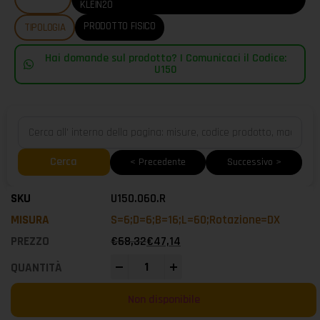
KLEIN20
PRODOTTO FISICO
TIPOLOGIA
Hai domande sul prodotto? | Comunicaci il Codice:
U150
Cerca
< Precedente
Successivo >
U150.060.R
S=6;D=6;B=16;L=60;Rotazione=DX
€
68,32
€
47,14
-
+
Non disponibile