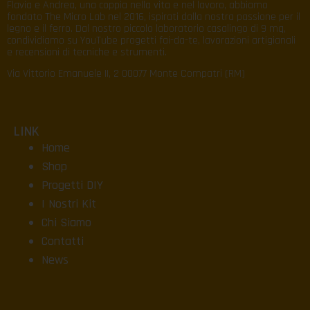
Flavia e Andrea, una coppia nella vita e nel lavoro, abbiamo
fondato The Micro Lab nel 2016, ispirati dalla nostra passione per il
legno e il ferro. Dal nostro piccolo laboratorio casalingo di 9 mq,
condividiamo su YouTube progetti fai-da-te, lavorazioni artigianali
e recensioni di tecniche e strumenti.
Via Vittorio Emanuele II, 2 00077 Monte Compatri (RM)
LINK
Home
Shop
Progetti DIY
I Nostri Kit
Chi Siamo
Contatti
News