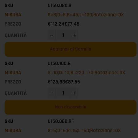
U150.080.R
S=8;D=8;B=45;L=100;Rotazione=DX
€
112,24
€
77,45
-
+
Aggiungi al Carrello
U150.100.R
S=10;D=10;B=22;L=70;Rotazione=DX
€
126,88
€
87,55
-
+
Non disponibile
U150.060.RT
S=6;D=6;B=16;L=60;Rotazione=DX