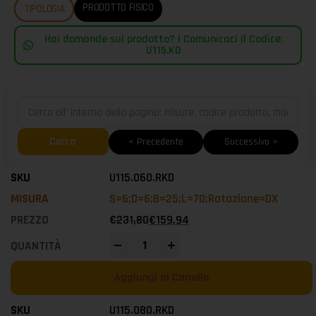
PRODOTTO FISICO
TIPOLOGIA
Hai domande sul prodotto? | Comunicaci il Codice:
U115.KD
Cerca
< Precedente
Successivo >
U115.060.RKD
S=6;D=6;B=25;L=70;Rotazione=DX
€
231,80
€
159,94
-
+
Aggiungi al Carrello
U115.080.RKD