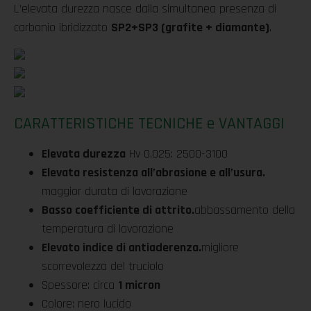
L’elevata durezza nasce dalla simultanea presenza di
carbonio ibridizzato
SP2+SP3 (grafite + diamante)
.
CARATTERISTICHE TECNICHE e VANTAGGI
Elevata durezza
Hv 0.025: 2500-3100
Elevata resistenza all’abrasione e all’usura.
maggior durata di lavorazione
Basso coefficiente di attrito.
abbassamento della
temperatura di lavorazione
Elevato indice di antiaderenza.
migliore
scorrevolezza del truciolo
Spessore: circa
1 micron
Colore: nero lucido