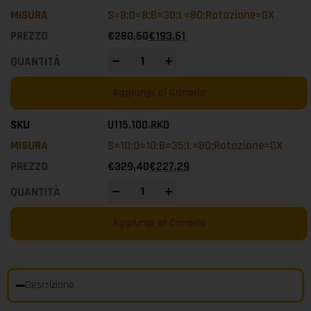
S=8;D=8;B=30;L=80;Rotazione=DX
€
280,60
€
193,61
-
+
Aggiungi al Carrello
U115.100.RKD
S=10;D=10;B=35;L=80;Rotazione=DX
€
329,40
€
227,29
-
+
Aggiungi al Carrello
Descrizione