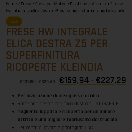
Home
/
Frese
/
Frese per Materie Plastiche e Alluminio
/ frese
hw integrale elica destra z5 per superfinitura ricoperte kleindia
KLEIN
FRESE HW INTEGRALE
ELICA DESTRA Z5 PER
SUPERFINITURA
RICOPERTE KLEINDIA
€
159,94
-
€
227,29
€
231,80
-
€
329,40
Per lavorazione di plexiglass e acrilici
Rotazione destra con elica destra “TIPO TRAENTE”
Tagliente lappato e ricoperto per un minore
attrito e una migliore fuoriuscita del truciolo
Per centri di lavoro e pantografi CNC