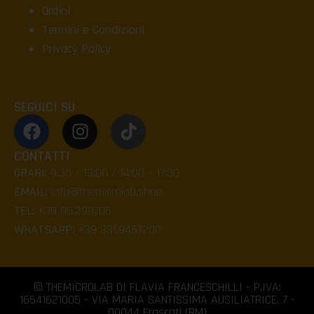
Ordini
Termini e Condizioni
Privacy Policy
SEGUICI SU
CONTATTI
ORARI:
9:30 – 13:00 / 14:00 – 17:30
EMAIL:
info@themicrolab.shop
TEL:
+39 06.299705
WHATSAPP:
+39 331.9457200
© THEMICROLAB DI FLAVIA FRANCESCHILLI - P.IVA:
16541621005 - VIA MARIA SANTISSIMA AUSILIATRICE, 7 -
00044 Frascati (RM)