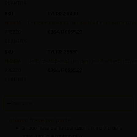
TYL132.25430
D=132;d=30;B=50;Z (Nr. denti)=4;Profilo=D1+D2;V
€
964,17
€
665,27
TYL132.25530
D=132;d=30;B=50;Z (Nr. denti)=4;Profilo=E1+E2;V
€
964,17
€
665,27
Descrizione
gruppo frese per porte
Gruppo frese per la costruzione completa delle
porte (profilo e controprofilo).