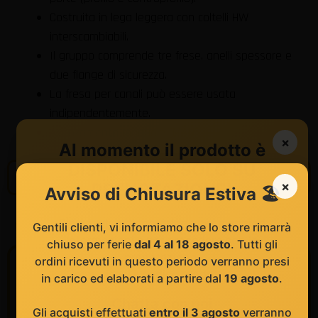
Costruita in lega leggera con coltelli HW
interscambiabili.
Il gruppo comprende tre frese. anelli spessore e
due flange di sicurezza.
La fresa per canali può essere usata
indipendentemente.
Avanzamento manuale (MAN).
×
Al momento il prodotto è
DISPONIBILE SOLO SU
Informazioni
×
PRENOTAZIONE!
Avviso di Chiusura Estiva 🏖️
POTREBBE INTERESSARTI
Siamo a tua disposizione per maggiori
Gentili clienti, vi informiamo che lo store rimarrà
informazioni e per procedere con la
chiuso per ferie
dal 4 al 18 agosto
. Tutti gli
prenotazione.
ordini ricevuti in questo periodo verranno presi
Comunicaci il codice prodotto:
TYL
in carico ed elaborati a partire dal
19 agosto
.
Chatta con noi
Gli acquisti effettuati
entro il 3 agosto
verranno