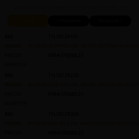
Cerca
< Precedente
Successivo >
TYL132.25130
D=132;d=30;B=50;Z (Nr. denti)=4;Profilo=A1+A2;V
€
964,17
€
665,27
TYL132.25230
D=132;d=30;B=50;Z (Nr. denti)=4;Profilo=B1+B2;V
€
964,17
€
665,27
TYL132.25330
D=132;d=30;B=50;Z (Nr. denti)=4;Profilo=C1+C2;V
€
964,17
€
665,27