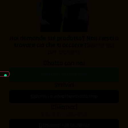
Hai domande sul prodotto? Non riesci a
trovare ciò che ti occorre?
Siamo qui
per aiutarti!
Chatta con noi
Scrivici su WhatsApp
Scrivici
Scrivici a info@themicrolab.shop
Chiamaci
9:30-13:00 / 14:00-17:30
Chiamaci +39 06.299705