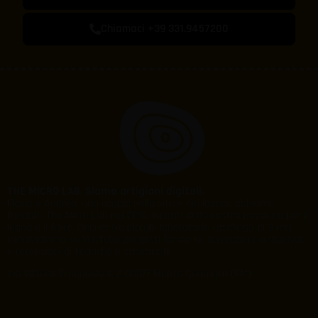
Chiamaci +39 331.9457200
THE MICRO LAB
.
Siamo artigiani digitali.
Flavia e Andrea, una coppia nella vita e nel lavoro, abbiamo
fondato The Micro Lab nel 2016, ispirati dalla nostra passione per il
legno e il ferro. Dal nostro piccolo laboratorio casalingo di 9 mq,
condividiamo su YouTube progetti fai-da-te, lavorazioni artigianali
e recensioni di tecniche e strumenti.
Via Vittorio Emanuele II, 2 00077 Monte Compatri (RM)