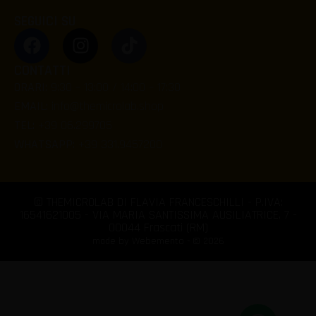
SEGUICI SU
CONTATTI
ORARI:
9:30 – 13:00 / 14:00 – 17:30
EMAIL:
info@themicrolab.shop
TEL:
+39 06.299705
WHATSAPP:
+39 331.9457200
© THEMICROLAB DI FLAVIA FRANCESCHILLI - P.IVA:
16541621005 - VIA MARIA SANTISSIMA AUSILIATRICE, 7 -
00044 Frascati (RM)
made by Webemento - © 2026