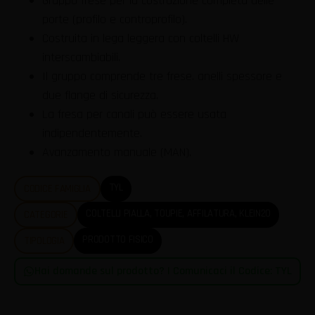
Gruppo frese per la costruzione completa delle
porte (profilo e controprofilo).
Costruita in lega leggera con coltelli HW
interscambiabili.
Il gruppo comprende tre frese. anelli spessore e
due flange di sicurezza.
La fresa per canali può essere usata
indipendentemente.
Avanzamento manuale (MAN).
TYL
CODICE FAMIGLIA
COLTELLI PIALLA, TOUPIE, AFFILATURA
,
KLEIN20
CATEGORIE
PRODOTTO FISICO
TIPOLOGIA
Hai domande sul prodotto? | Comunicaci il Codice: TYL