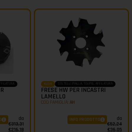
AFFILATURA
COLTELLI PIALLA, TOUPIE, AFFILATURA
KLEIN
ER
FRESE HW PER INCASTRI
LAMELLO
COD FAMIGLIA:
AH
da
da
O
INFO PRODOTTO
€
313,31
€
52,24
€
216,18
€
36,05