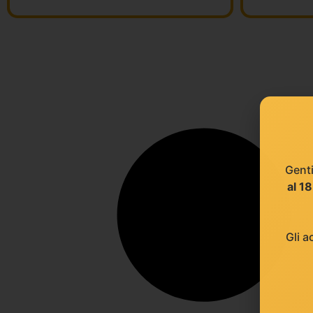
Genti
al 1
Gli a