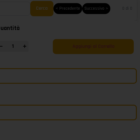
Cerca
< Precedente
Successivo >
0 di 0
uantità
+
Aggiungi al Carrello