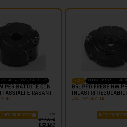
ELLI PIALLA, TOUPIE, AFFILATURA
COLTELLI PIALLA, TOUPIE, 
KLEIN
W PER BATTUTE CON
GRUPPO FRESE HW P
I ASSIALI E RASANTI
INCASTRI REGOLABILI
IA:
TF
COD FAMIGLIA:
TB
da
INFO PRODOTTO
INFO PRODOTT
€
477,78
€
329,67