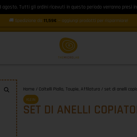
8 agosto. Tutti gli ordini ricevuti in questo periodo verranno presi in
🚚 Spedizione da
11,59€
— aggiungi prodotti per risparmiare!
Home
/
Coltelli Pialla, Toupie, Affilatura
/ set di anelli cop
KLEIN
SET DI ANELLI COPIATO