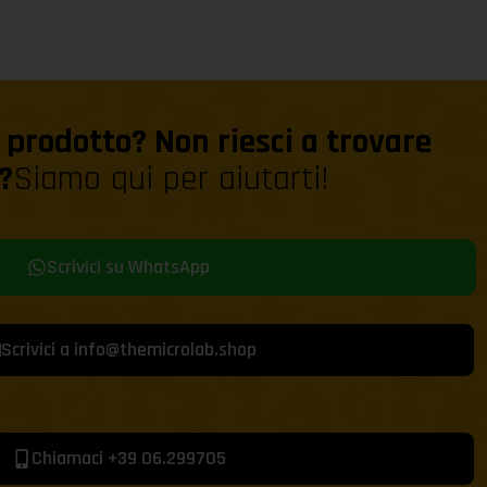
prodotto? Non riesci a trovare
?
Siamo qui per aiutarti!
Scrivici su WhatsApp
Scrivici a info@themicrolab.shop
Chiamaci +39 06.299705