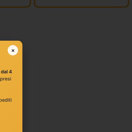
×
e
dal 4
 presi
editi