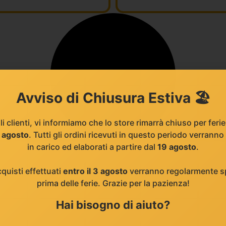
Avviso di Chiusura Estiva 🏖️
li clienti, vi informiamo che lo store rimarrà chiuso per feri
8 agosto
. Tutti gli ordini ricevuti in questo periodo verranno
in carico ed elaborati a partire dal
19 agosto
.
cquisti effettuati
entro il 3 agosto
verranno regolarmente sp
prima delle ferie. Grazie per la pazienza!
Hai bisogno di aiuto?