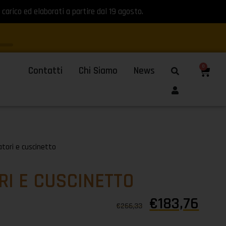
 carico ed elaborati a partire dal 19 agosto.
0
Contatti
Chi Siamo
News
iatori e cuscinetto
RI E CUSCINETTO
€
183,76
€
266,33