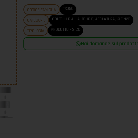
TX050
CODICE FAMIGLIA
COLTELLI PIALLA, TOUPIE, AFFILATURA
,
KLEIN20
CATEGORIE
PRODOTTO FISICO
TIPOLOGIA
Hai domande sul prodotto