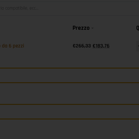
Prezzo
Q
-
 da 6 pezzi
€
266,33
€
183,76