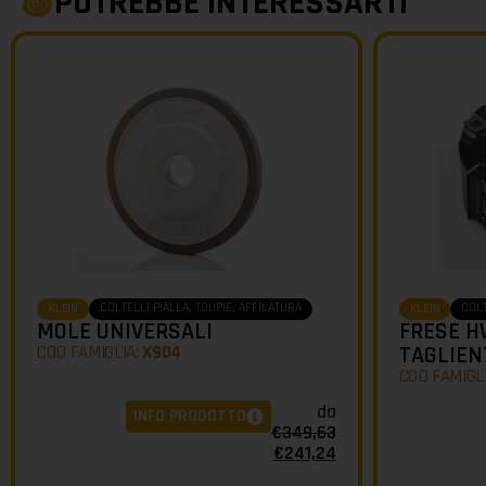
POTREBBE INTERESSARTI
COLTELLI PIALLA, TOUPIE, AFFILATURA
COLT
KLEIN
KLEIN
MOLE UNIVERSALI
FRESE H
COD FAMIGLIA:
X904
TAGLIENT
COD FAMIGL
da
INFO PRODOTTO
€
349,63
€
241,24