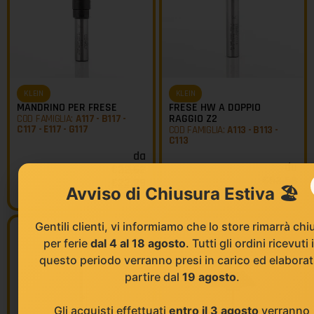
KLEIN
KLEIN
MANDRINO PER FRESE
FRESE HW A DOPPIO
RAGGIO Z2
COD FAMIGLIA:
A117 - B117 -
C117 - E117 - G117
COD FAMIGLIA:
A113 - B113 -
C113
da
da
€
22,62
€
53,58
€
22,39
Avviso di Chiusura Estiva 🏖️
€
36,97
Gentili clienti, vi informiamo che lo store rimarrà chi
per ferie
dal 4 al 18 agosto
. Tutti gli ordini ricevuti 
questo periodo verranno presi in carico ed elaborat
partire dal
19 agosto
.
Gli acquisti effettuati
entro il 3 agosto
verranno