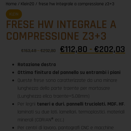
Home
/
Klein20
/ frese hw integrale a compressione z3+3
KLEIN
FRESE HW INTEGRALE A
COMPRESSIONE Z3+3
€
112,80
-
€
202,03
€
163,48
-
€
292,80
Rotazione destra
Ottima finitura del pannello su entrambi i piani
Queste frese sono caratterizzate da una minore
lunghezza della parte traente per mortasare
(Lunghezza elica traente=5.08mm)
Per legni
teneri e duri. pannelli truciolati. MDF. HF
.
laminati su due lati. lamellari. termoplastici. materiali
minerali (CORIAN® ecc.)
Per centri di lavoro. pantografi CNC e macchine