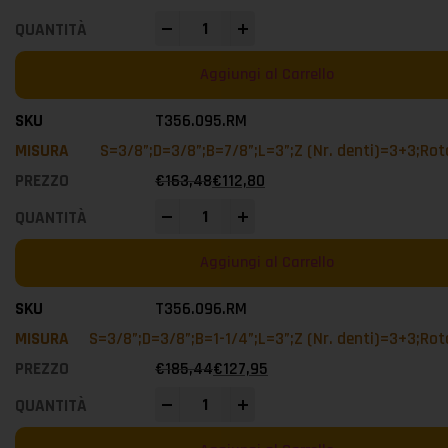
-
+
Aggiungi al Carrello
T356.095.RM
S=3/8”;D=3/8”;B=7/8”;L=3”;Z (Nr. denti)=3+3;Ro
€
163,48
€
112,80
-
+
Aggiungi al Carrello
T356.096.RM
S=3/8”;D=3/8”;B=1-1/4”;L=3”;Z (Nr. denti)=3+3;Ro
€
185,44
€
127,95
-
+