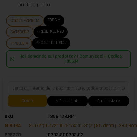
punto a punto
T356.M
CODICE FAMIGLIA
FRESE
,
KLEIN20
CATEGORIE
PRODOTTO FISICO
TIPOLOGIA
Hai domande sul prodotto? | Comunicaci il Codice:
T356.M
Cerca
< Precedente
Successivo >
T356.128.RM
S=1/2”;D=1/2”;B=1-1/4”;L=3”;Z (Nr. denti)=3+3;Ro
€
292,80
€
202,03