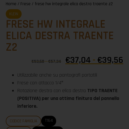
Home
/
Frese
/ frese hw integrale elica destra traente z2
KLEIN
FRESE HW INTEGRALE
ELICA DESTRA TRAENTE
Z2
€
37,04
-
€
39,56
€
53,68
-
€
57,34
Utilizzabile anche su pantografi portatili
Frese con attacco 1/4″
Rotazione destra con elica destra
TIPO TRAENTE
(POSITIVA) per una ottima finitura del pannello
inferiore.
T164
CODICE FAMIGLIA