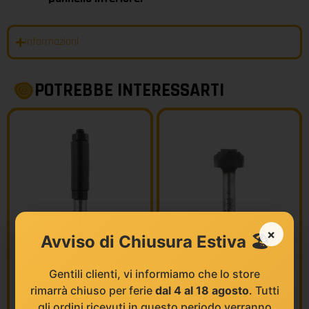
Informazioni
POTREBBE INTERESSARTI
×
Avviso di Chiusura Estiva 🏖️
Gentili clienti, vi informiamo che lo store
KLEIN
KLEIN
MANDRINO PER FRESE
FRESE HW SAGOMATE A
rimarrà chiuso per ferie
dal 4 al 18 agosto
. Tutti
RAGGIO CONCAVO Z2
COD FAMIGLIA:
A117 - B117 -
gli ordini ricevuti in questo periodo verranno
C117 - E117 - G117