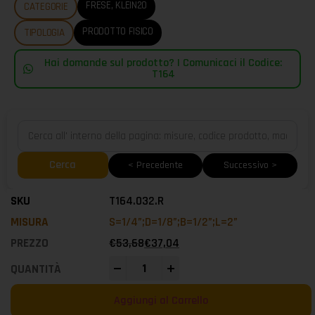
FRESE
,
KLEIN20
CATEGORIE
PRODOTTO FISICO
TIPOLOGIA
Hai domande sul prodotto? | Comunicaci il Codice:
T164
Cerca
< Precedente
Successivo >
T164.032.R
S=1/4”;D=1/8”;B=1/2”;L=2”
€
53,68
€
37,04
-
+
Aggiungi al Carrello