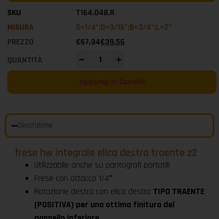
T164.048.R
S=1/4”;D=3/16”;B=3/4”;L=2”
€
57,34
€
39,56
-
+
Aggiungi al Carrello
Descrizione
frese hw integrale elica destra traente z2
Utilizzabile anche su pantografi portatili
Frese con attacco 1/4″
Rotazione destra con elica destra
TIPO TRAENTE
(POSITIVA) per una ottima finitura del
pannello inferiore.