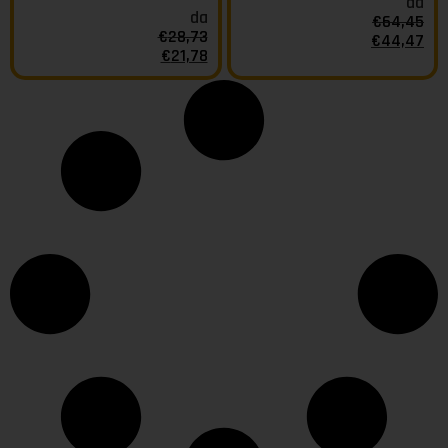
da
da
€
64,45
€
28,73
€
44,47
€
21,78