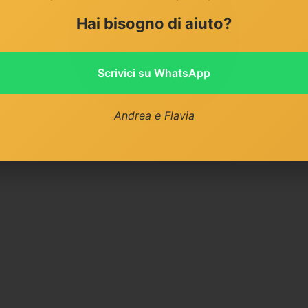
Hai bisogno di aiuto?
Scrivici su WhatsApp
Andrea e Flavia