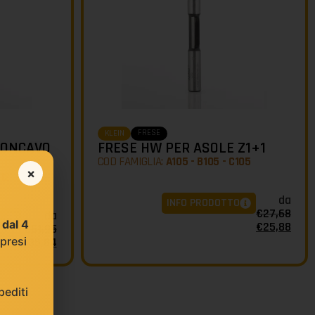
FRESE
KLEIN
CONCAVO
FRESE HW PER ASOLE Z1+1
COD FAMIGLIA:
A105 - B105 - C105
×
112
da
INFO PRODOTTO
€
27,68
da
O
e
dal 4
€
25,88
€
51,95
 presi
€
35,84
editi