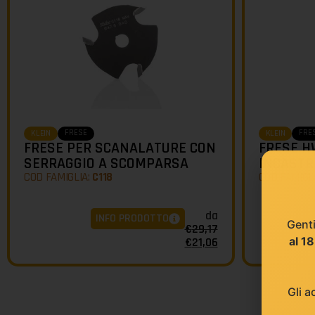
FRESE
FRE
KLEIN
KLEIN
FRESE PER SCANALATURE CON
FRESE H
SERRAGGIO A SCOMPARSA
INCASTR
COD FAMIGLIA:
C118
COD FAMIGL
da
INFO PRODOTTO
Genti
€
29,17
al 1
€
21,06
Gli a