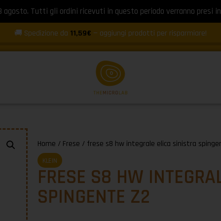
8 agosto. Tutti gli ordini ricevuti in questo periodo verranno presi in
🚚 Spedizione da
11,59€
— aggiungi prodotti per risparmiare!
Home
/
Frese
/ frese s8 hw integrale elica sinistra spinge
KLEIN
FRESE S8 HW INTEGRAL
SPINGENTE Z2