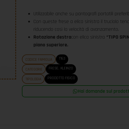
Utilizzabile anche su pantografi portatili prefe
Con queste frese a elica sinistra il truciolo te
riducendo così la velocità di avanzamento.
Rotazione destra
con elica sinistra
“TIPO SPIN
piano superiore.
T163
CODICE FAMIGLIA
FRESE
,
KLEIN20
CATEGORIE
PRODOTTO FISICO
TIPOLOGIA
Hai domande sul prodotto