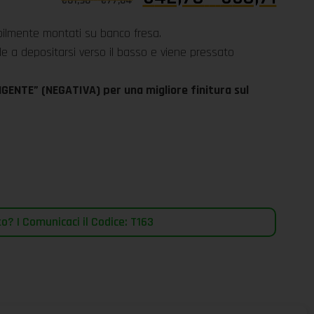
€
61,98
-
€
77,84
ribilmente montati su banco fresa.
nde a depositarsi verso il basso e viene pressato
GENTE” (NEGATIVA) per una migliore finitura sul
? | Comunicaci il Codice: T163