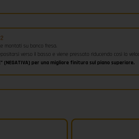
z2
nte montati su banco fresa.
depositarsi verso il basso e viene pressato riducendo così la vel
 (NEGATIVA) per una migliore finitura sul piano superiore.