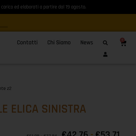
 carico ed elaborati a partire dal 19 agosto.
0
Contatti
Chi Siamo
News
nte z2
E ELICA SINISTRA
€
42,76
-
€
53,71