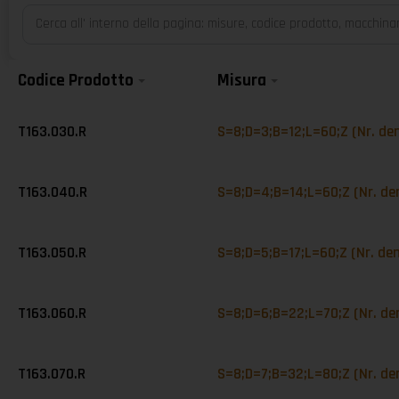
Codice Prodotto
Misura
T163.030.R
S=8;D=3;B=12;L=60;Z (Nr. de
T163.040.R
S=8;D=4;B=14;L=60;Z (Nr. de
T163.050.R
S=8;D=5;B=17;L=60;Z (Nr. de
T163.060.R
S=8;D=6;B=22;L=70;Z (Nr. de
T163.070.R
S=8;D=7;B=32;L=80;Z (Nr. de