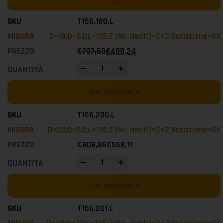
T156.180.L
D=18;B=52;L=115;Z (Nr. denti)=2+2;Rotazione=SX
€
707,60
€
488,24
-
+
Non disponibile
T156.200.L
D=20;B=52;L=115;Z (Nr. denti)=2+2;Rotazione=SX
€
808,86
€
558,11
-
+
Non disponibile
T156.201.L