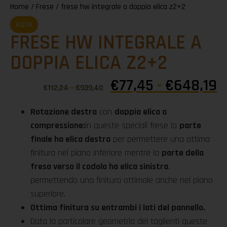
Home
/
Frese
/ frese hw integrale a doppia elica z2+2
KLEIN
FRESE HW INTEGRALE A
DOPPIA ELICA Z2+2
€
77,45
-
€
648,19
€
112,24
-
€
939,40
Rotazione destra
con
doppia elica a
compressione:
in queste speciali frese la
parte
finale ha elica destra
per permettere una ottima
finitura nel piano inferiore mentre la
parte della
fresa verso il codolo ha elica sinistra
.
permettendo una finitura ottimale anche nel piano
superiore.
Ottima finitura su entrambi i lati del pannello.
Data la particolare geometria dei taglienti queste