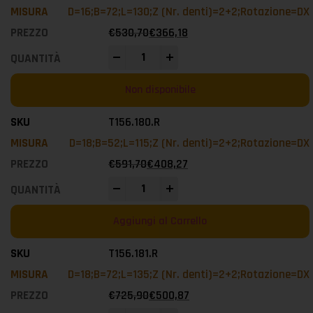
D=16;B=72;L=130;Z (Nr. denti)=2+2;Rotazione=DX
€
530,70
€
366,18
-
+
Non disponibile
T156.180.R
D=18;B=52;L=115;Z (Nr. denti)=2+2;Rotazione=DX
€
591,70
€
408,27
-
+
Aggiungi al Carrello
T156.181.R
D=18;B=72;L=135;Z (Nr. denti)=2+2;Rotazione=DX
€
725,90
€
500,87