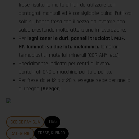
frese risultano molto difficili da utilizzare con
pantografi manuali ed è consigliabile quindi l’utilizzo
solo su banco fresa con il pezzo da lavorare ben
saldo prestando molta attenzione in lavorazione.
Per
legni teneri e duri. pannelli truciolati. MDF.
HF. laminati su due lati. melaminici.
lamellari.
termoplastici. materiali minerali (CORIAN®. ecc).
Specialmente indicata per centri di lavoro.
pantografi CNC e macchine punto a punto.
Per frese da ø 12 a ø 20 si esegue sede per anello
di ritegno (
Seeger
).
T156
CODICE FAMIGLIA
FRESE
,
KLEIN20
CATEGORIE