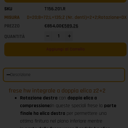
T156.201.R
D=20;B=72;L=135;Z (Nr. denti)=2+2;Rotazione=DX
€
854,00
€
589,26
-
+
Aggiungi al Carrello
Descrizione
frese hw integrale a doppia elica z2+2
Rotazione destra
con
doppia elica a
compressione:
in queste speciali frese la
parte
finale ha elica destra
per permettere una
ottima finitura nel piano inferiore mentre