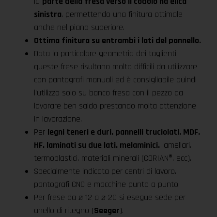
la
parte della fresa verso il codolo ha elica
sinistra
. permettendo una finitura ottimale
anche nel piano superiore.
Ottima finitura su entrambi i lati del pannello.
Data la particolare geometria dei taglienti
queste frese risultano molto difficili da utilizzare
con pantografi manuali ed è consigliabile quindi
l’utilizzo solo su banco fresa con il pezzo da
lavorare ben saldo prestando molta attenzione
in lavorazione.
Per
legni teneri e duri. pannelli truciolati. MDF.
HF. laminati su due lati. melaminici.
lamellari.
termoplastici. materiali minerali (CORIAN®. ecc).
Specialmente indicata per centri di lavoro.
pantografi CNC e macchine punto a punto.
Per frese da ø 12 a ø 20 si esegue sede per
anello di ritegno (
Seeger
).