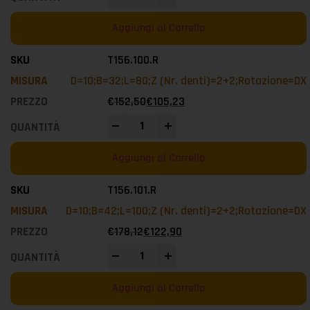
Aggiungi al Carrello
T156.100.R
D=10;B=32;L=80;Z (Nr. denti)=2+2;Rotazione=DX
€
152,50
€
105,23
-
+
Aggiungi al Carrello
T156.101.R
D=10;B=42;L=100;Z (Nr. denti)=2+2;Rotazione=DX
€
178,12
€
122,90
-
+
Aggiungi al Carrello