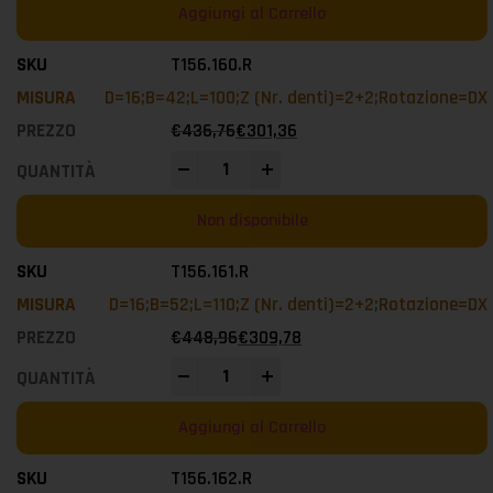
Aggiungi al Carrello
T156.160.R
D=16;B=42;L=100;Z (Nr. denti)=2+2;Rotazione=DX
€
436,76
€
301,36
-
+
Non disponibile
T156.161.R
D=16;B=52;L=110;Z (Nr. denti)=2+2;Rotazione=DX
€
448,96
€
309,78
-
+
Aggiungi al Carrello
T156.162.R