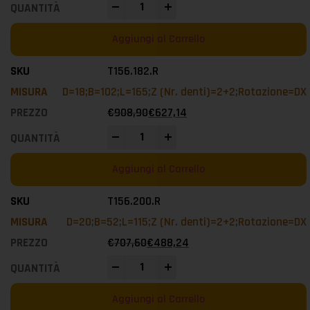
-
+
Aggiungi al Carrello
T156.182.R
D=18;B=102;L=165;Z (Nr. denti)=2+2;Rotazione=DX
€
908,90
€
627,14
-
+
Aggiungi al Carrello
T156.200.R
D=20;B=52;L=115;Z (Nr. denti)=2+2;Rotazione=DX
€
707,60
€
488,24
-
+
Aggiungi al Carrello