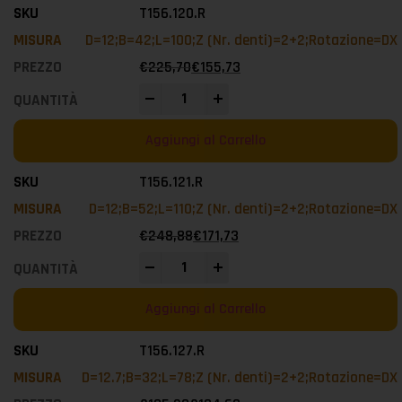
T156.120.R
D=12;B=42;L=100;Z (Nr. denti)=2+2;Rotazione=DX
€
225,70
€
155,73
-
+
Aggiungi al Carrello
T156.121.R
D=12;B=52;L=110;Z (Nr. denti)=2+2;Rotazione=DX
€
248,88
€
171,73
-
+
Aggiungi al Carrello
T156.127.R
D=12.7;B=32;L=78;Z (Nr. denti)=2+2;Rotazione=DX