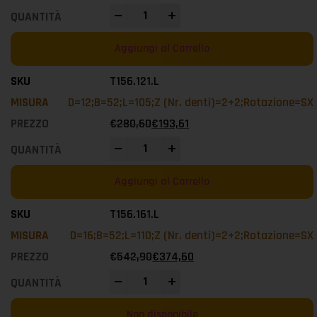
-
+
Aggiungi al Carrello
T156.121.L
D=12;B=52;L=105;Z (Nr. denti)=2+2;Rotazione=SX
€
280,60
€
193,61
-
+
Aggiungi al Carrello
T156.161.L
D=16;B=52;L=110;Z (Nr. denti)=2+2;Rotazione=SX
€
542,90
€
374,60
-
+
Non disponibile