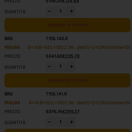
€
195,20
€
134,69
-
+
Aggiungi al Carrello
T156.140.R
D=14;B=42;L=100;Z (Nr. denti)=2+2;Rotazione=DX
€
341,60
€
235,70
-
+
Aggiungi al Carrello
T156.141.R
D=14;B=52;L=110;Z (Nr. denti)=2+2;Rotazione=DX
€
375,76
€
259,27
-
+