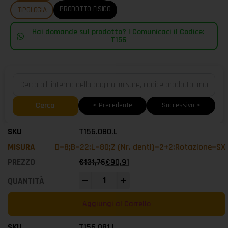
PRODOTTO FISICO
TIPOLOGIA
Hai domande sul prodotto? | Comunicaci il Codice:
T156
Cerca
< Precedente
Successivo >
T156.080.L
D=8;B=22;L=80;Z (Nr. denti)=2+2;Rotazione=SX
€
131,76
€
90,91
-
+
Aggiungi al Carrello
T156.081.L