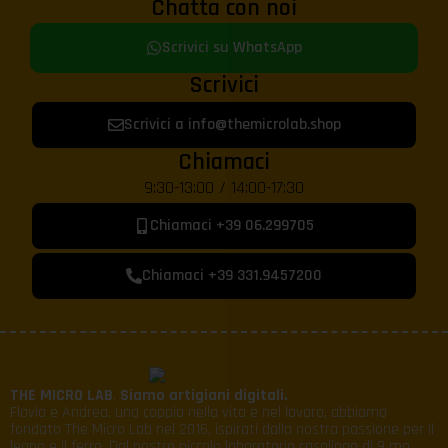
Chatta con noi
Scrivici su WhatsApp
Scrivici
Scrivici a info@themicrolab.shop
Chiamaci
9:30-13:00 / 14:00-17:30
Chiamaci +39 06.299705
Chiamaci +39 331.9457200
THE MICRO LAB
.
Siamo artigiani digitali.
Flavia e Andrea, una coppia nella vita e nel lavoro, abbiamo
fondato The Micro Lab nel 2016, ispirati dalla nostra passione per il
legno e il ferro. Dal nostro piccolo laboratorio casalingo di 9 mq,