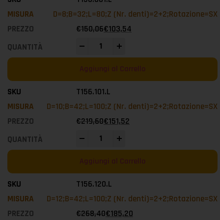
D=8;B=32;L=80;Z (Nr. denti)=2+2;Rotazione=SX
€
150,06
€
103,54
-
+
Aggiungi al Carrello
T156.101.L
D=10;B=42;L=100;Z (Nr. denti)=2+2;Rotazione=SX
€
219,60
€
151,52
-
+
Aggiungi al Carrello
T156.120.L
D=12;B=42;L=100;Z (Nr. denti)=2+2;Rotazione=SX
€
268,40
€
185,20