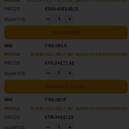
D=20;B=72;L=135;Z (Nr. denti)=2+2;Rotazione=SX
€
939,40
€
648,19
-
+
Non disponibile
T156.080.R
D=8;B=22;L=80;Z (Nr. denti)=2+2;Rotazione=DX
€
112,24
€
77,45
-
+
Aggiungi al Carrello
T156.081.R
D=8;B=32;L=80;Z (Nr. denti)=2+2;Rotazione=DX
€
118,34
€
81,65
-
+