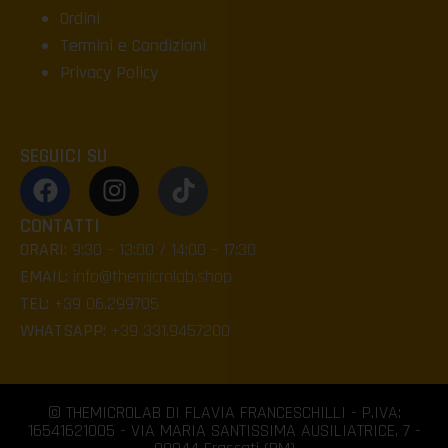
Ordini
Termini e Condizioni
Privacy Policy
SEGUICI SU
CONTATTI
ORARI:
9:30 – 13:00 / 14:00 – 17:30
EMAIL:
info@themicrolab.shop
TEL:
+39 06.299705
WHATSAPP:
+39 331.9457200
© THEMICROLAB DI FLAVIA FRANCESCHILLI - P.IVA:
16541621005 - VIA MARIA SANTISSIMA AUSILIATRICE, 7 -