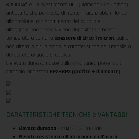
KleinDIA
®
è un rivestimento DLC (Diamond Like Carbon)
antiattrito che permette di fronteggiare problemi legati
all’abrasione. allo scorrimento del truciolo e
all’aggressione chimica. Viene depositato a bassa
temperatura con uno
spessore di circa 1 micron
. quindi
non altera in alcun modo le caratteristiche dell’utensile o
del coltello al quale si applica.
L’elevata durezza nasce dalla simultanea presenza di
carbonio ibridizzato
SP2+SP3 (grafite + diamante)
.
CARATTERISTICHE TECNICHE e VANTAGGI
Elevata durezza
Hv 0.025: 2500-3100
Elevata resistenza all’abrasione e all’usura.