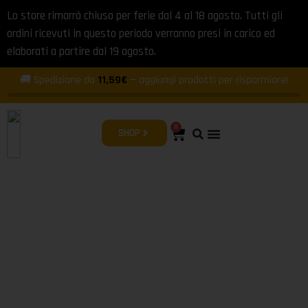
Lo store rimarrà chiuso per ferie dal 4 al 18 agosto. Tutti gli
ordini ricevuti in questo periodo verranno presi in carico ed
elaborati a partire dal 19 agosto.
🚚 Spedizione da
11,59€
— aggiungi prodotti per risparmiare!
0
SHOP