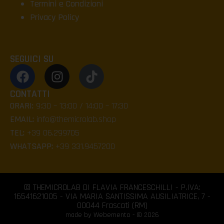
Termini e Condizioni
Privacy Policy
SEGUICI SU
CONTATTI
ORARI:
9:30 – 13:00 / 14:00 – 17:30
EMAIL:
info@themicrolab.shop
TEL:
+39 06.299705
WHATSAPP:
+39 331.9457200
© THEMICROLAB DI FLAVIA FRANCESCHILLI - P.IVA:
16541621005 - VIA MARIA SANTISSIMA AUSILIATRICE, 7 -
00044 Frascati (RM)
made by Webemento - © 2026