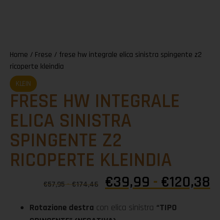
Home
/
Frese
/ frese hw integrale elica sinistra spingente z2
ricoperte kleindia
KLEIN
FRESE HW INTEGRALE
ELICA SINISTRA
SPINGENTE Z2
RICOPERTE KLEINDIA
€
39,99
-
€
120,38
€
57,95
-
€
174,46
Rotazione destra
con elica sinistra
“TIPO