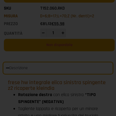
T152.060.RKD
D=6;B=17;L=70;Z (Nr. denti)=2
€
81,13
€
55,98
-
+
Non disponibile
Descrizione
frese hw integrale elica sinistra spingente
z2 ricoperte kleindia
Rotazione destra
con elica sinistra
“TIPO
SPINGENTE” (NEGATIVA)
Tagliente lappato e ricoperto per un minore
attrito e una migliore fuoriuscita del truciolo