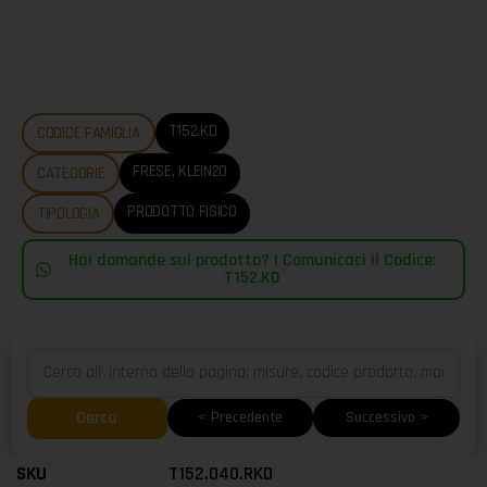
T152.KD
CODICE FAMIGLIA
FRESE
,
KLEIN20
CATEGORIE
PRODOTTO FISICO
TIPOLOGIA
Hai domande sul prodotto? | Comunicaci il Codice:
T152.KD
Cerca
< Precedente
Successivo >
T152.040.RKD