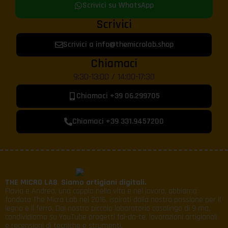
Scrivici su WhatsApp
Scrivici
Scrivici a info@themicrolab.shop
Chiamaci
9:30-13:00 / 14:00-17:30
Chiamaci +39 06.299705
Chiamaci +39 331.9457200
THE MICRO LAB
.
Siamo artigiani digitali.
Flavia e Andrea, una coppia nella vita e nel lavoro, abbiamo
fondato The Micro Lab nel 2016, ispirati dalla nostra passione per il
legno e il ferro. Dal nostro piccolo laboratorio casalingo di 9 mq,
condividiamo su YouTube progetti fai-da-te, lavorazioni artigianali
e recensioni di tecniche e strumenti.