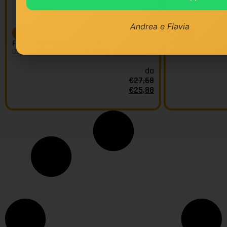
Andrea e Flavia
KLEIN
KLEIN
FRESE HW PER ASOLE Z1+1
FRESE HW INTEGR
COD FAMIGLIA:
A105 - B105 - C105
COD FAMIGLIA:
A101
da
€
27,68
€
25,88