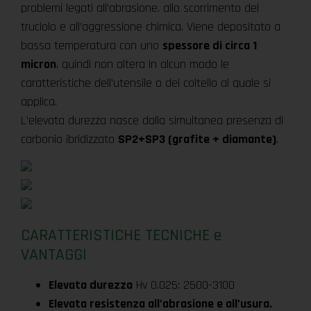
problemi legati all’abrasione. allo scorrimento del
truciolo e all’aggressione chimica. Viene depositato a
bassa temperatura con uno
spessore di circa 1
micron
. quindi non altera in alcun modo le
caratteristiche dell’utensile o del coltello al quale si
applica.
L’elevata durezza nasce dalla simultanea presenza di
carbonio ibridizzato
SP2+SP3 (grafite + diamante)
.
CARATTERISTICHE TECNICHE e
VANTAGGI
Elevata durezza
Hv 0.025: 2500-3100
Elevata resistenza all’abrasione e all’usura.