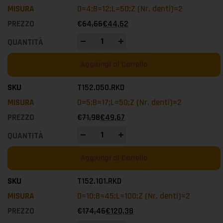
D=4;B=12;L=50;Z (Nr. denti)=2
€
64,66
€
44,62
-
+
Aggiungi al Carrello
T152.050.RKD
D=5;B=17;L=50;Z (Nr. denti)=2
€
71,98
€
49,67
-
+
Aggiungi al Carrello
T152.101.RKD
D=10;B=45;L=100;Z (Nr. denti)=2
€
174,46
€
120,38