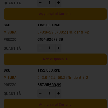
-
+
Aggiungi al Carrello
T152.080.RKD
D=8;B=22;L=80;Z (Nr. denti)=2
€
104,92
€
72,39
-
+
Non disponibile
T152.030.RKD
D=3;B=12;L=50;Z (Nr. denti)=2
€
57,95
€
39,99
-
+
Aggiungi al Carrello