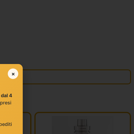
×
e
dal 4
 presi
editi