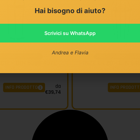
Hai bisogno di aiuto?
Scrivici su WhatsApp
Andrea e Flavia
ESSORI CENTRI DI LAVORO
ACCESSORI CENTRI DI LAV
KLEIN
C12 – DIN 6388 407E
PINZE ER 20 – DIN 64
IA:
T136
COD FAMIGLIA:
T126
da
INFO PRODOTTO
INFO PRODOTT
€
39,74