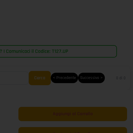
 | Comunicaci il Codice: T127.UP
Cerca
< Precedente
Successivo >
0 di 0
Aggiungi al Carrello