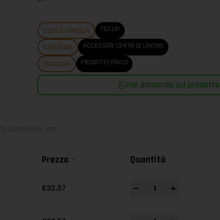
T127.UP
CODICE FAMIGLIA
ACCESSORI CENTRI DI LAVORO
CATEGORIE
PRODOTTO FISICO
TIPOLOGIA
Hai domande sul prodotto?
Prezzo
Quantità
-
+
€
32,57