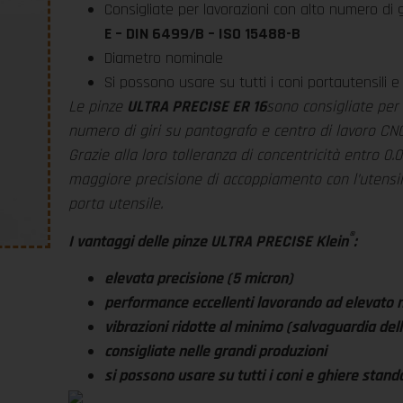
Consigliate per lavorazioni con alto numero di g
E – DIN 6499/B – ISO 15488-B
Diametro nominale
Si possono usare su tutti i coni portautensili 
Le pinze
ULTRA PRECISE ER 16
sono consigliate per
numero di giri su pantografo e centro di lavoro CNC
Grazie alla loro tolleranza di concentricità entro 
maggiore precisione di accoppiamento con l’utensile
porta utensile.
®
I vantaggi delle pinze ULTRA PRECISE Klein
:
elevata precisione (5 micron)
performance eccellenti lavorando ad elevato n
vibrazioni ridotte al minimo (salvaguardia del
consigliate nelle grandi produzioni
si possono usare su tutti i coni e ghiere stand