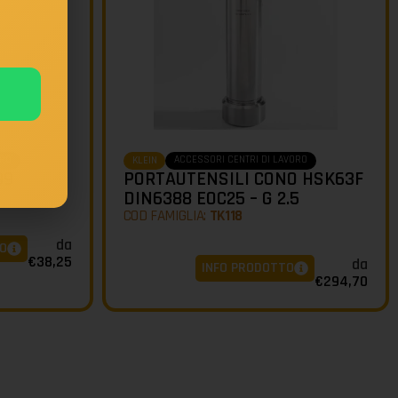
ORO
ACCESSORI CENTRI DI LAVORO
KLEIN
99
PORTAUTENSILI CONO HSK63F
DIN6388 EOC25 – G 2.5
COD FAMIGLIA:
TK118
da
O
€
38,25
da
INFO PRODOTTO
€
294,70