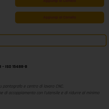
Aggiungi al Carrello
Aggiungi al Carrello
B – ISO 15488-B
u pantografo e centro di lavoro CNC.
ne di accoppiamento con l’utensile e di ridurre al minimo