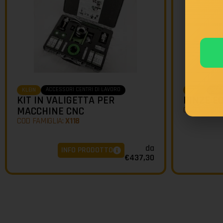
ACCESSORI CENTRI DI LAVORO
ACC
KLEIN
KLEIN
KIT IN VALIGETTA PER
PINZE EO
MACCHINE CNC
COD FAMIGL
COD FAMIGLIA:
X118
da
INFO PRODOTTO
€
437,30