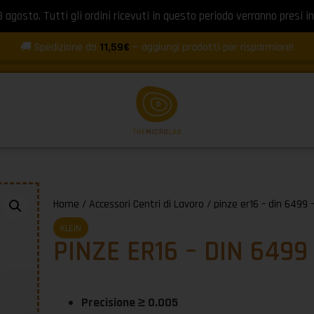
8 agosto. Tutti gli ordini ricevuti in questo periodo verranno presi in
🚚 Spedizione da
11,59€
— aggiungi prodotti per risparmiare!
Home
/
Accessori Centri di Lavoro
/ pinze er16 – din 6499 –
KLEIN
PINZE ER16 – DIN 6499
Precisione ≥ 0.005