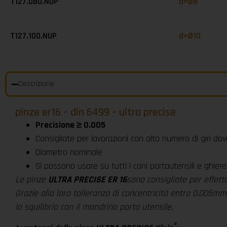
T127.080.NUP
d=Ø8
T127.100.NUP
d=Ø10
Descrizione
pinze er16 – din 6499 – ultra precise
Precisione ≥ 0.005
Consigliate per lavorazioni con alto numero di giri do
Diametro nominale
Si possono usare su tutti i coni portautensili e ghier
Le pinze
ULTRA PRECISE ER 16
sono consigliate per effett
Grazie alla loro tolleranza di concentricità entro 0.005m
lo squilibrio con il mandrino porta utensile.
®