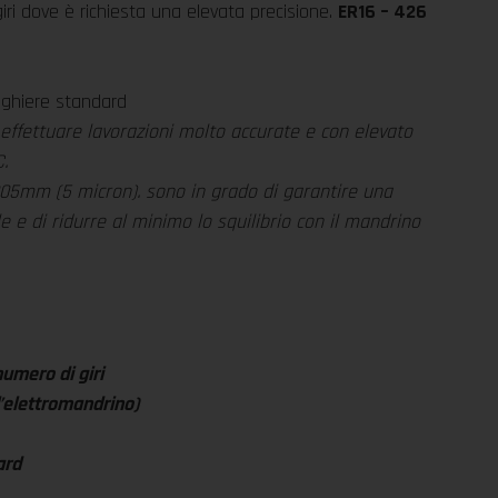
iri dove è richiesta una elevata precisione.
ER16 – 426
e ghiere standard
 effettuare lavorazioni molto accurate e con elevato
.
0.005mm (5 micron). sono in grado di garantire una
 e di ridurre al minimo lo squilibrio con il mandrino
umero di giri
l’elettromandrino)
ard