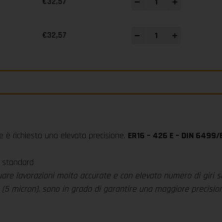
-
+
€
32,57
-
+
€
32,57
ve è richiesta una elevata precisione.
ER16 – 426 E – DIN 6499/
e standard
uare lavorazioni molto accurate e con elevato numero di giri s
m (5 micron). sono in grado di garantire una maggiore precisio