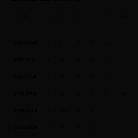
CODICE
S
D
B
L
Z
α
C101.060.R
8
6
19
51
2+1
C101.101.R
8
10
19
51
2+1
C101.201.R
8
20
19
51
2+1
C122.317.R
8
32
13
51
2
45°
C123.227.R
8
22.7
12
51
C119.095.R
8
9.5
13
54