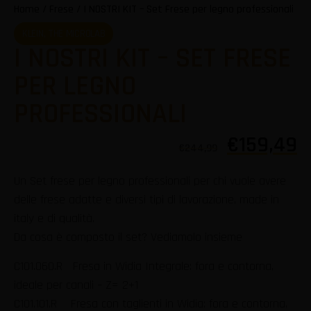
Home
/
Frese
/ I NOSTRI KIT – Set Frese per legno professionali
KLEIN
,
THE MICROLAB
I NOSTRI KIT – SET FRESE
PER LEGNO
PROFESSIONALI
€
159,49
€
244,99
Un Set frese per legno professionali per chi vuole avere
delle frese adatte e diversi tipi di lavorazione, made in
italy e di qualità.
Da cosa è composto il set? Vediamolo insieme
C101.060.R Fresa in Widia Integrale: fora e contorna,
ideale per canali – Z= 2+1
C101.101.R Fresa con taglienti in Widia: fora e contorna,