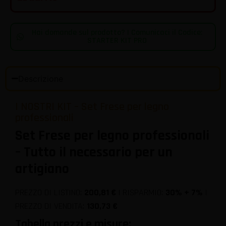
Hai domande sul prodotto? | Comunicaci il Codice:
STARTER KIT PRO
Descrizione
I NOSTRI KIT – Set Frese per legno
professionali
Set Frese per legno professionali
– Tutto il necessario per un
artigiano
PREZZO DI LISTINO:
200,81 €
| RISPARMIO:
30% + 7%
|
PREZZO DI VENDITA:
130,73 €
Tabella prezzi e misure: