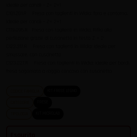
ideale per canali – Z= 2+1
C101.201.R Fresa con taglienti in Widia: fora e contorna,
ideale per canali – Z= 2+1
C119.095.R Fresa con taglienti in Widia: Rifila alla
perfezione grazie al cuscinetto in testa Z = 2
C122.317.R Fresa con taglienti in Widia: ideale per
smussare, con cuscinetto
C123.227.R Fresa con taglienti in Widia: ideale per bordi,
fresa sagomata a raggio concavo con cuscinetto
KIT FRESE LEGNO
CODICE FAMIGLIA
FRESE
CATEGORIE
KIT MICROLAB
TIPOLOGIA
Esaurito