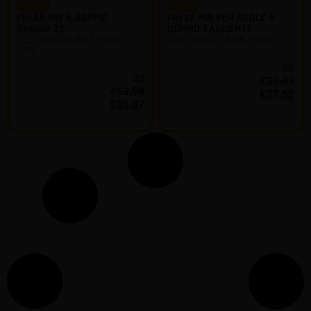
KLEIN
KLEIN
FRESE HW A DOPPIO
FRESE HW PER ASOLE A
RAGGIO Z2
DOPPIO TAGLIENTE
COD FAMIGLIA:
A113 - B113 -
COD FAMIGLIA:
A106 - C106
C113
da
da
€
39,89
€
53,58
€
27,52
€
36,97