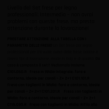
Livello del Set frese per legno
professionali: Intermedio – non avrai
problemi con queste frese, ma presta
attenzione durante la lavorazione!
PRESTARE ATTENZIONE ALLA TABELLA CON I
PARAMETRI DELLE FRESE!
Un Set frese per legno
professionali per chi vuole avere delle frese adatte e
diversi tipi di lavorazione, made in italy e di qualità.
Da
cosa è composto il set? Vediamolo insieme
C101.060.R Fresa in Widia Integrale: fora e
contorna, ideale per canali – Z= 2+1 C101.101.R
Fresa con taglienti in Widia: fora e contorna, ideale
per canali – Z= 2+1 C101.201.R Fresa con taglienti in
Widia: fora e contorna, ideale per canali – Z= 2+1
C119.095.R Fresa con taglienti in Widia: Rifila alla