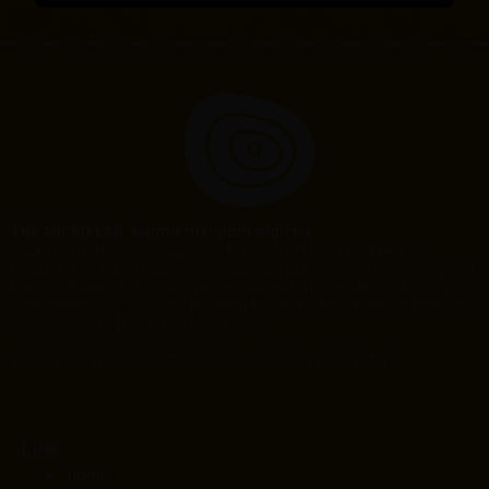
THE MICRO LAB
.
Siamo artigiani digitali.
Flavia e Andrea, una coppia nella vita e nel lavoro, abbiamo
fondato The Micro Lab nel 2016, ispirati dalla nostra passione per il
legno e il ferro. Dal nostro piccolo laboratorio casalingo di 9 mq,
condividiamo su YouTube progetti fai-da-te, lavorazioni artigianali
e recensioni di tecniche e strumenti.
Via Vittorio Emanuele II, 2 00077 Monte Compatri (RM)
LINK
Home