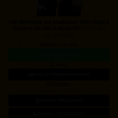
Hai domande sul prodotto? Non riesci a
trovare ciò che ti occorre?
Siamo qui
per aiutarti!
Chatta con noi
Scrivici su WhatsApp
Scrivici
Scrivici a info@themicrolab.shop
Chiamaci
9:30-13:00 / 14:00-17:30
Chiamaci +39 06.299705
Chiamaci +39 331.9457200