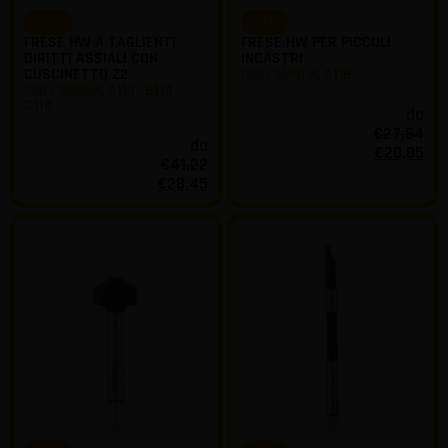
KLEIN
KLEIN
FRESE HW A TAGLIENTI
FRESE HW PER PICCOLI
DIRITTI ASSIALI CON
INCASTRI
CUSCINETTO Z2
COD FAMIGLIA:
A118
COD FAMIGLIA:
A119 - B119 -
C119
da
€
27,54
da
€
20,85
€
41,22
€
28,45