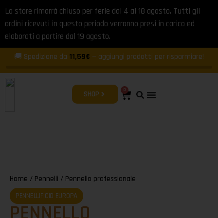
Lo store rimarrà chiuso per ferie dal 4 al 18 agosto. Tutti gli
ordini ricevuti in questo periodo verranno presi in carico ed
elaborati a partire dal 19 agosto.
🚚 Spedizione da
11,59€
— aggiungi prodotti per risparmiare!
0
SHOP
Home
/
Pennelli
/ Pennello professionale
PENNELLIFICIO EUROPA
PENNELLO