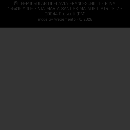
© THEMICROLAB DI FLAVIA FRANCESCHILLI - P.IVA:
16541621005 - VIA MARIA SANTISSIMA AUSILIATRICE, 7 -
00044 Frascati (RM)
made by Webemento - © 2026