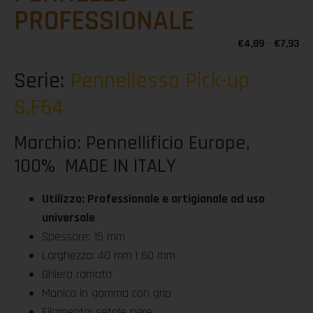
PROFESSIONALE
€
4,89
-
€
7,93
Serie:
Pennellessa Pick-up
S.F64
Marchio: Pennellificio Europe,
100% MADE IN ITALY
Utilizzo: Professionale e artigianale ad uso
universale
Spessore: 15 mm
Larghezza: 40 mm | 60 mm
Ghiera ramata
Manico in gomma con grip
Filamento: setole nere