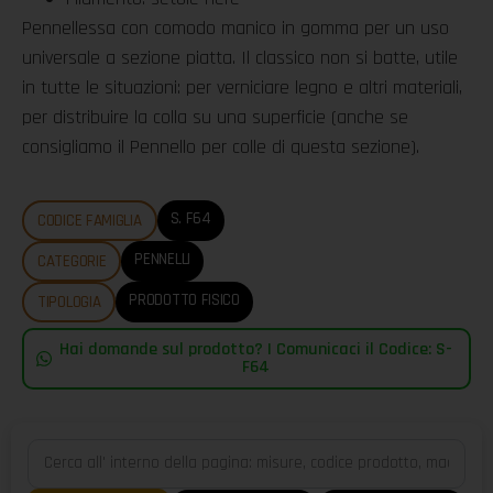
Pennellessa con comodo manico in gomma per un uso
universale a sezione piatta. Il classico non si batte, utile
in tutte le situazioni: per verniciare legno e altri materiali,
per distribuire la colla su una superficie (anche se
consigliamo il Pennello per colle di questa sezione).
S. F64
CODICE FAMIGLIA
PENNELLI
CATEGORIE
PRODOTTO FISICO
TIPOLOGIA
Hai domande sul prodotto? | Comunicaci il Codice: S-
F64