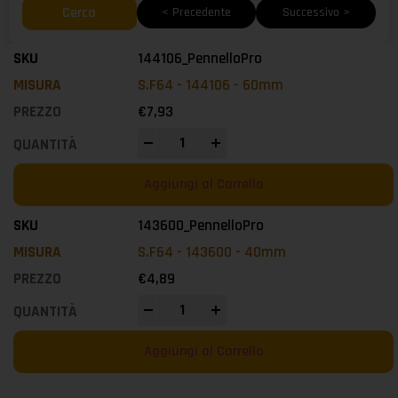
Cerca
< Precedente
Successivo >
144106_PennelloPro
S.F64 - 144106 - 60mm
€
7,93
-
+
Aggiungi al Carrello
143600_PennelloPro
S.F64 - 143600 - 40mm
€
4,89
-
+
Aggiungi al Carrello