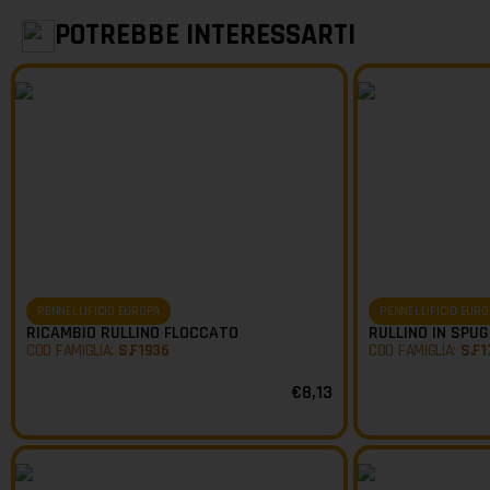
POTREBBE INTERESSARTI
PENNELLIFICIO EUROPA
PENNELLIFICIO EURO
RICAMBIO RULLINO FLOCCATO
RULLINO IN SPU
COD FAMIGLIA:
S.F1936
COD FAMIGLIA:
S.F1
€
8,13