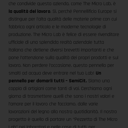
che condivide questa azienda, come The Micro Lab, è
la qualità del lavoro
. Si, perché Pennellificio Europe si
distingue per l’alta qualità delle materie prime con cui
fabbrica ogni articolo e le moderne tecnologie di
produzione. The Micro Lab è felice di essere rivenditore
ufficiale di una splendida realtà aziendale tutta
italiana che detiene diversi brevetti importanti e che
pone l’attenzione sulla qualità dei propri prodotti e sul
lavoro. Non perdere l’occasione, questo pennello per
smalti ad acqua deve entrare nel tuo Lab!
Un
pennello per domarli tutti – SemiCit.
Siamo una
coppia di artigiani come tanti di voi. Cerchiamo ogni
giorno di trasmettere quelli che sono i nostri valori e
l’amore per il lavoro che facciamo, dalle varie
lavorazioni del legno alla nostra quotidianità. Il nostro
progetto è quello di portare un “Pezzetto di The Micro
Lab” nei laboratori e nelle case di tutti, per