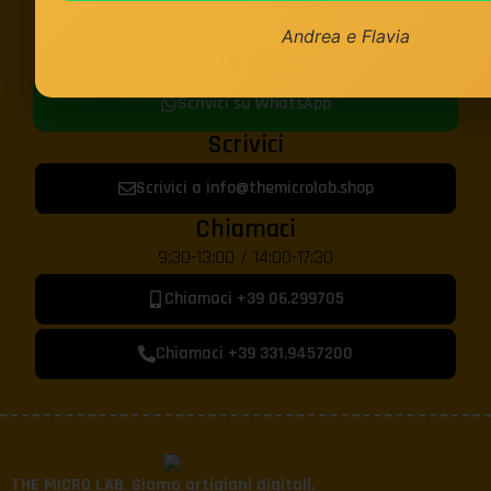
per aiutarti!
Andrea e Flavia
Chatta con noi
Scrivici su WhatsApp
Scrivici
Scrivici a info@themicrolab.shop
Chiamaci
9:30-13:00 / 14:00-17:30
Chiamaci +39 06.299705
Chiamaci +39 331.9457200
THE MICRO LAB
.
Siamo artigiani digitali.