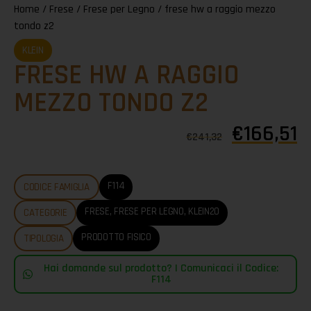
Home
/
Frese
/
Frese per Legno
/ frese hw a raggio mezzo
tondo z2
KLEIN
FRESE HW A RAGGIO
MEZZO TONDO Z2
€
166,51
€
241,32
F114
CODICE FAMIGLIA
FRESE
,
FRESE PER LEGNO
,
KLEIN20
CATEGORIE
PRODOTTO FISICO
TIPOLOGIA
Hai domande sul prodotto? | Comunicaci il Codice:
F114