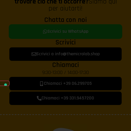
trovare ciò che ti occorre?
Siamo qui
per aiutarti!
Chatta con noi
Scrivici su WhatsApp
Scrivici
Scrivici a info@themicrolab.shop
Chiamaci
9:30-13:00 / 14:00-17:30
Chiamaci +39 06.299705
Chiamaci +39 331.9457200