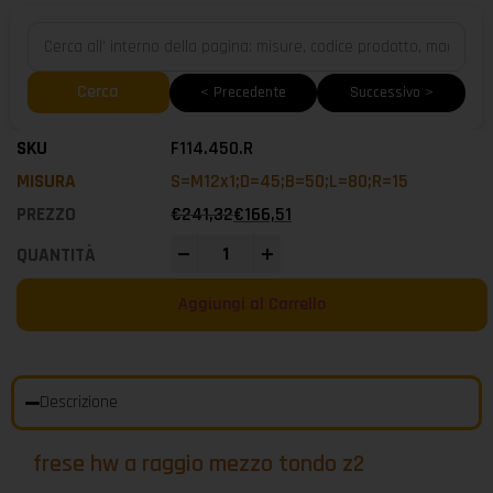
Cerca
< Precedente
Successivo >
F114.450.R
S=M12x1;D=45;B=50;L=80;R=15
€
241,32
€
166,51
-
+
Aggiungi al Carrello
Descrizione
frese hw a raggio mezzo tondo z2