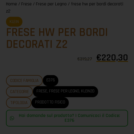
Home
/
Frese
/
Frese per Legno
/ frese hw per bordi decorati
z2
KLEIN
FRESE HW PER BORDI
DECORATI Z2
€
220,30
€
319,27
E376
CODICE FAMIGLIA
FRESE
,
FRESE PER LEGNO
,
KLEIN20
CATEGORIE
PRODOTTO FISICO
TIPOLOGIA
Hai domande sul prodotto? | Comunicaci il Codice:
E376