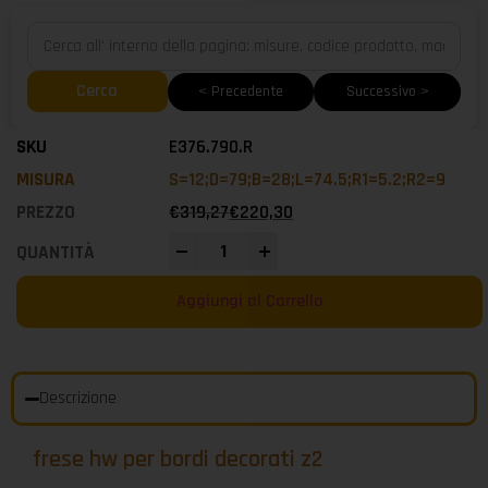
Cerca
< Precedente
Successivo >
E376.790.R
S=12;D=79;B=28;L=74.5;R1=5.2;R2=9
€
319,27
€
220,30
-
+
Aggiungi al Carrello
Descrizione
frese hw per bordi decorati z2