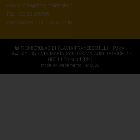
EMAIL:
info@themicrolab.shop
TEL:
+39 06.299705
WHATSAPP:
+39 331.9457200
© THEMICROLAB DI FLAVIA FRANCESCHILLI - P.IVA:
16541621005 - VIA MARIA SANTISSIMA AUSILIATRICE, 7 -
00044 Frascati (RM)
made by Webemento - © 2026