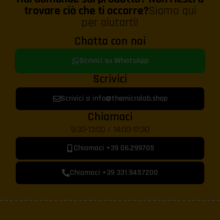
trovare ciò che ti occorre?
Siamo qui
per aiutarti!
Chatta con noi
Scrivici su WhatsApp
Scrivici
Scrivici a info@themicrolab.shop
Chiamaci
9:30-13:00 / 14:00-17:30
Chiamaci +39 06.299705
Chiamaci +39 331.9457200