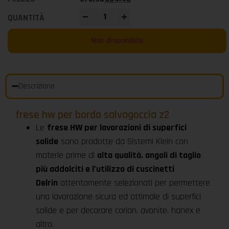
-
+
Non disponibile
Descrizione
frese hw per bordo salvagoccia z2
Le
frese HW per lavorazioni di superfici
solide
sono prodotte da Sistemi Klein con
materie prime di
alta qualità. angoli di taglio
più addolciti e l’utilizzo di cuscinetti
Delrin
attentamente selezionati per permettere
una lavorazione sicura ed ottimale di superfici
solide e per decorare corian. avonite. hanex e
altro.