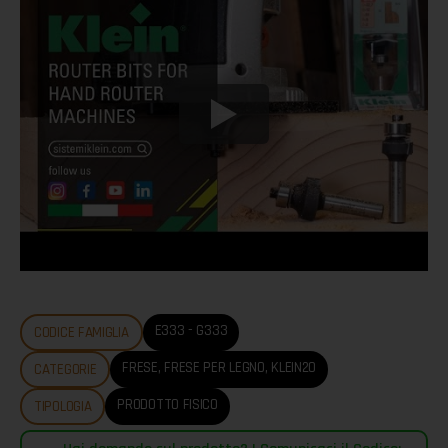
E333 - G333
CODICE FAMIGLIA
FRESE
,
FRESE PER LEGNO
,
KLEIN20
CATEGORIE
PRODOTTO FISICO
TIPOLOGIA