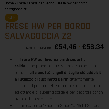
Home
/
Frese
/
Frese per Legno
/ frese hw per bordo
salvagoccia z2
KLEIN
FRESE HW PER BORDO
SALVAGOCCIA Z2
€
54,46
-
€
58,34
€
78,93
-
€
84,55
Le
frese HW per lavorazioni di superfici
solide
sono prodotte da Sistemi Klein con materie
prime di
alta qualità. angoli di taglio più addolciti
e l’utilizzo di cuscinetti Delrin
attentamente
selezionati per permettere una lavorazione sicura
ed ottimale di superfici solide e per decorare corian.
avonite. hanex e altro.
Le lavorazioni di “Superfici Solide”(o “Solid Surface”)