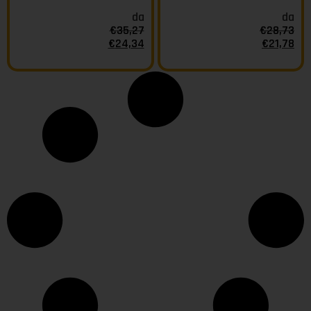
da
da
€
35,27
€
28,73
€
24,34
€
21,78