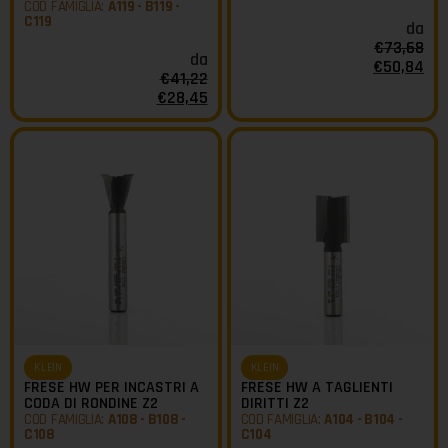
COD FAMIGLIA:
A119 - B119 -
C119
da
€
73,68
da
€
50,84
€
41,22
€
28,45
KLEIN
KLEIN
FRESE HW PER INCASTRI A
FRESE HW A TAGLIENTI
CODA DI RONDINE Z2
DIRITTI Z2
COD FAMIGLIA:
A108 - B108 -
COD FAMIGLIA:
A104 - B104 -
C108
C104