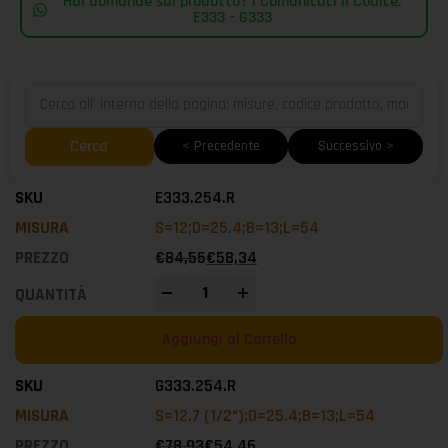
Hai domande sul prodotto? | Comunicaci il Codice:
E333 - G333
Cerca
< Precedente
Successivo >
E333.254.R
S=12;D=25.4;B=13;L=54
€
84,55
€
58,34
-
+
Aggiungi al Carrello
G333.254.R
S=12.7 (1/2“);D=25.4;B=13;L=54
€
78,93
€
54,46