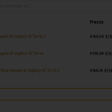
Prezzo
golo di taglio)=15°;R=12.7
€
169,34
€
11
golo di taglio)=15°;R=14
€
195,08
€
13
75;α (Angolo di taglio)=15°;R=12.7
€
166,16
€
11