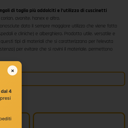
ngoli di taglio più addolciti e l’utilizzo di cuscinetti
orian. avonite. hanex e altro.
conosciute dato il sempre maggiore utilizzo che viene fatto
pedali e cliniche) e alberghiero. Prodotto utile. versatile e
sti tipi di materiali che si caratterizzano per l’elevata
esistenza) per evitare che si rovini il materiale. permettono
×
e
dal 4
 presi
editi