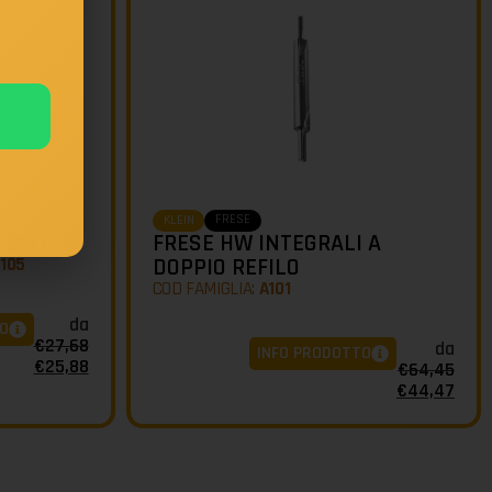
FRESE
KLEIN
 Z1+1
FRESE HW INTEGRALI A
C105
DOPPIO REFILO
COD FAMIGLIA:
A101
da
O
€
27,68
da
INFO PRODOTTO
€
25,88
€
64,45
€
44,47