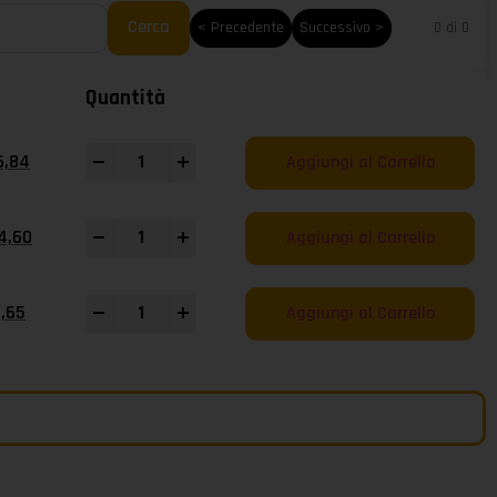
Cerca
< Precedente
Successivo >
0 di 0
Quantità
-
+
6,84
Aggiungi al Carrello
-
+
4,60
Aggiungi al Carrello
-
+
4,65
Aggiungi al Carrello