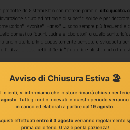
 prodotte da Sistemi Klein con materie prime di
alta qualità. a
orazione sicura ed ottimale di superfici solide e per decorare c
”) come Corian®. Avonite®. Hanex® … sono sempre più frequenti e 
uello domestico (bagni. cucine e laboratori) a quello sanitario(os
ano una materia prima appositamente pensata e sviluppata per que
i e l’utilizzo di cuscinetti al Delrin® (materiale plastico ad alta r
Avviso di Chiusura Estiva 🏖️
li clienti, vi informiamo che lo store rimarrà chiuso per feri
8 agosto
. Tutti gli ordini ricevuti in questo periodo verranno
in carico ed elaborati a partire dal
19 agosto
.
cquisti effettuati
entro il 3 agosto
verranno regolarmente sp
prima delle ferie. Grazie per la pazienza!