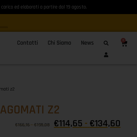
 carico ed elaborati a partire dal 19 agosto.
0
Contatti
Chi Siamo
News
omati z2
SAGOMATI Z2
€
114,65
-
€
134,60
€
166,16
-
€
195,08