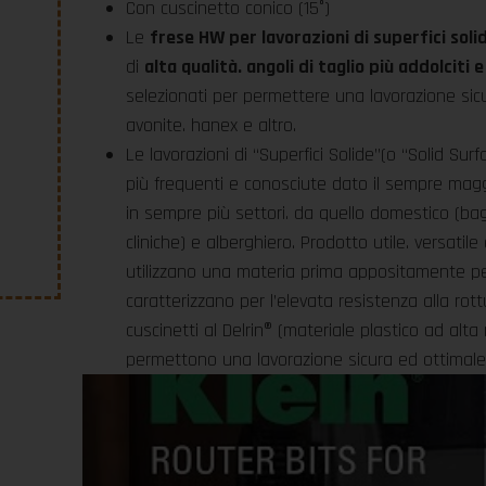
Con cuscinetto conico (15°)
Le
frese HW per lavorazioni di superfici soli
di
alta qualità. angoli di taglio più addolciti e
selezionati per permettere una lavorazione sicu
avonite. hanex e altro.
Le lavorazioni di “Superfici Solide”(o “Solid S
più frequenti e conosciute dato il sempre maggio
in sempre più settori. da quello domestico (bagn
cliniche) e alberghiero. Prodotto utile. versatil
utilizzano una materia prima appositamente pens
caratterizzano per l’elevata resistenza alla rottura
cuscinetti al Delrin® (materiale plastico ad alta 
permettono una lavorazione sicura ed ottimale