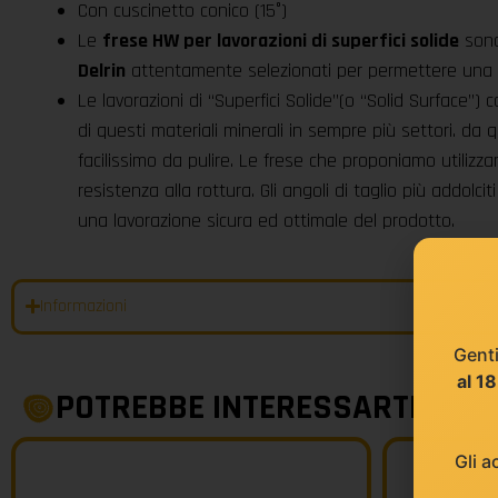
Con cuscinetto conico (15°)
Le
frese HW per lavorazioni di superfici solide
sono
Delrin
attentamente selezionati per permettere una lav
Le lavorazioni di “Superfici Solide”(o “Solid Surface
di questi materiali minerali in sempre più settori. da q
facilissimo da pulire. Le frese che proponiamo utilizz
resistenza alla rottura. Gli angoli di taglio più addolcit
una lavorazione sicura ed ottimale del prodotto.
Informazioni
Genti
al 1
POTREBBE INTERESSARTI
Gli a