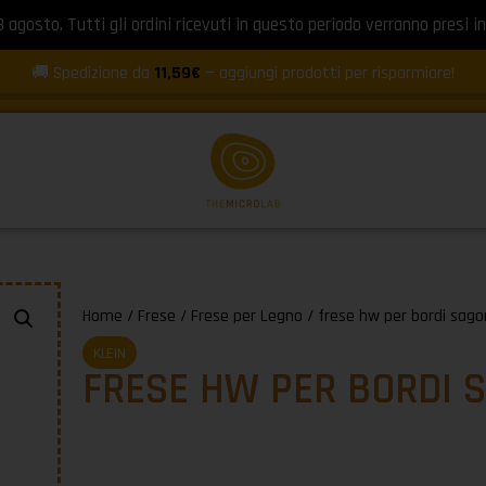
8 agosto. Tutti gli ordini ricevuti in questo periodo verranno presi in
🚚 Spedizione da
11,59€
— aggiungi prodotti per risparmiare!
Home
/
Frese
/
Frese per Legno
/ frese hw per bordi sag
KLEIN
FRESE HW PER BORDI 