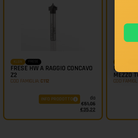
FRESE
FRE
KLEIN
KLEIN
FRESE HW A RAGGIO CONCAVO
FRESE H
Z2
MEZZO T
COD FAMIGLIA:
C112
COD FAMIGL
da
INFO PRODOTTO
€
51,06
€
35,22