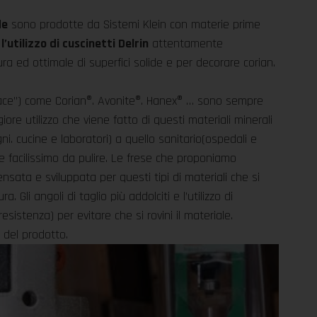
de
sono prodotte da Sistemi Klein con materie prime
 l’utilizzo di cuscinetti Delrin
attentamente
ra ed ottimale di superfici solide e per decorare corian.
urface”) come Corian®. Avonite®. Hanex® … sono sempre
re utilizzo che viene fatto di questi materiali minerali
i. cucine e laboratori) a quello sanitario(ospedali e
e e facilissimo da pulire. Le frese che proponiamo
ata e sviluppata per questi tipi di materiali che si
. Gli angoli di taglio più addolciti e l’utilizzo di
resistenza) per evitare che si rovini il materiale.
 del prodotto.