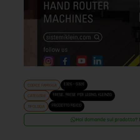
E326 - G326
CODICE FAMIGLIA
FRESE
,
FRESE PER LEGNO
,
KLEIN20
CATEGORIE
PRODOTTO FISICO
TIPOLOGIA
Hai domande sul prodotto? |