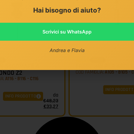
Hai bisogno di aiuto?
Scrivici su WhatsApp
Andrea e Flavia
SE
FRESE
KLEIN
W SAGOMATE A
FRESE HW PER ASOLE
ONDO Z2
COD FAMIGLIA:
A105 - B105 - 
IA:
A116 - B116 - C116
INFO PRODOTT
da
INFO PRODOTTO
€
48,23
€
33,27