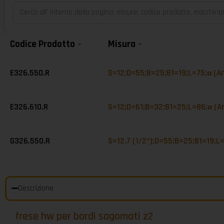
Codice Prodotto
Misura
E326.550.R
S=12;D=55;B=25;B1=19;L=75;α (An
E326.610.R
S=12;D=61;B=32;B1=25;L=86;α (An
G326.550.R
S=12.7 (1/2“);D=55;B=25;B1=19;L=
Descrizione
frese hw per bordi sagomati z2