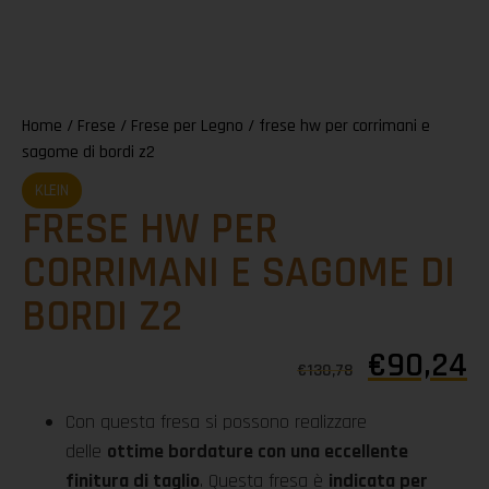
Home
/
Frese
/
Frese per Legno
/ frese hw per corrimani e
sagome di bordi z2
KLEIN
FRESE HW PER
CORRIMANI E SAGOME DI
BORDI Z2
€
90,24
€
130,78
Con questa fresa si possono realizzare
delle
ottime bordature con una eccellente
finitura di taglio
. Questa fresa è
indicata per