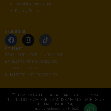
Termini e Condizioni
Privacy Policy
SEGUICI SU
CONTATTI
ORARI:
9:30 – 13:00 / 14:00 – 17:30
EMAIL:
info@themicrolab.shop
TEL:
+39 06.299705
WHATSAPP:
+39 331.9457200
© THEMICROLAB DI FLAVIA FRANCESCHILLI - P.IVA:
16541621005 - VIA MARIA SANTISSIMA AUSILIATRICE, 7 -
00044 Frascati (RM)
made by Webemento - © 2026