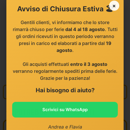
prodotti di alta qualità che permettono di
×
Avviso di Chiusura Estiva 🏖️
soddisfare le applicazioni più importanti richieste
dal mercato. Per mantenere l’
ottimo livello
Gentili clienti, vi informiamo che lo store
qualitativo
raggiunto nel tempo. i nostri reparti
rimarrà chiuso per ferie
dal 4 al 18 agosto
. Tutti
produttivi si sono da sempre dotati di tecnologie
gli ordini ricevuti in questo periodo verranno
e macchinari di ultima generazione. uniti alla
presi in carico ed elaborati a partire dal
19
continua attenzione nella scelta della materie
agosto
.
prima. rendendo le frese Klein al top del mercato
Gli acquisti effettuati
entro il 3 agosto
per
prestazioni. precisione e durata di taglio
.
verranno regolarmente spediti prima delle ferie.
garantendo risultati eccellenti.
Grazie per la pazienza!
Hai bisogno di aiuto?
Informazioni
Scrivici su WhatsApp
POTREBBE INTERESSARTI
Andrea e Flavia