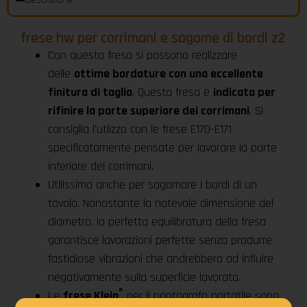
frese hw per corrimani e sagome di bordi z2
Con questa fresa si possono realizzare
delle
ottime bordature con una eccellente
finitura di taglio
. Questa fresa è
indicata per
rifinire la parte superiore dei corrimani
. Si
consiglia l'utlizzo con le frese E170-E171
specificatamente pensate per lavorare la parte
inferiore dei corrimani.
Utilissima anche per sagomare i bordi di un
tavolo. Nonostante la notevole dimensione del
diametro. la perfetta equilibratura della fresa
garantisce lavorazioni perfette senza produrre
fastidiose vibrazioni che andrebbero ad influire
negativamente sulla superficie lavorata.
®
Le
frese Klein
per il pantografo portatile sono