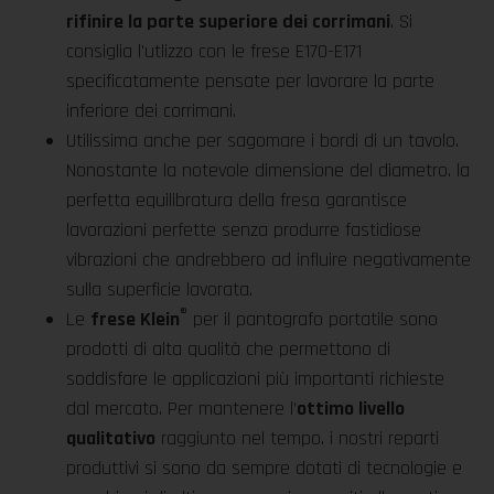
rifinire la parte superiore dei corrimani
. Si
consiglia l'utlizzo con le frese E170-E171
specificatamente pensate per lavorare la parte
inferiore dei corrimani.
Utilissima anche per sagomare i bordi di un tavolo.
Nonostante la notevole dimensione del diametro. la
perfetta equilibratura della fresa garantisce
lavorazioni perfette senza produrre fastidiose
vibrazioni che andrebbero ad influire negativamente
sulla superficie lavorata.
®
Le
frese Klein
per il pantografo portatile sono
prodotti di alta qualità che permettono di
soddisfare le applicazioni più importanti richieste
dal mercato. Per mantenere l’
ottimo livello
qualitativo
raggiunto nel tempo. i nostri reparti
produttivi si sono da sempre dotati di tecnologie e