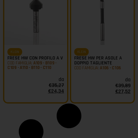
KLEIN
KLEIN
FRESE HW CON PROFILO A V
FRESE HW PER ASOLE A
DOPPIO TAGLIENTE
COD FAMIGLIA:
A109 - B109 -
C109 - A110 - B110 - C110
COD FAMIGLIA:
A106 - C106
da
da
€
35,27
€
39,89
€
24,34
€
27,52