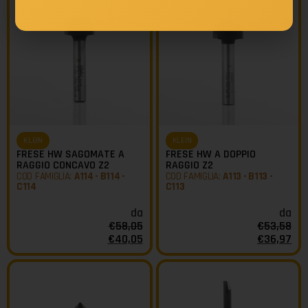
KLEIN
KLEIN
FRESE HW SAGOMATE A
FRESE HW A DOPPIO
RAGGIO CONCAVO Z2
RAGGIO Z2
COD FAMIGLIA:
A114 - B114 -
COD FAMIGLIA:
A113 - B113 -
C114
C113
da
da
€
58,05
€
53,58
€
40,05
€
36,97