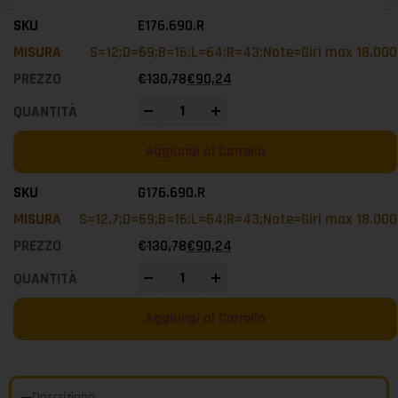
E176.690.R
S=12;D=69;B=16;L=64;R=43;Note=Giri max 18.000
€
130,78
€
90,24
-
+
Aggiungi al Carrello
G176.690.R
S=12.7;D=69;B=16;L=64;R=43;Note=Giri max 18.000
€
130,78
€
90,24
-
+
Aggiungi al Carrello
Descrizione