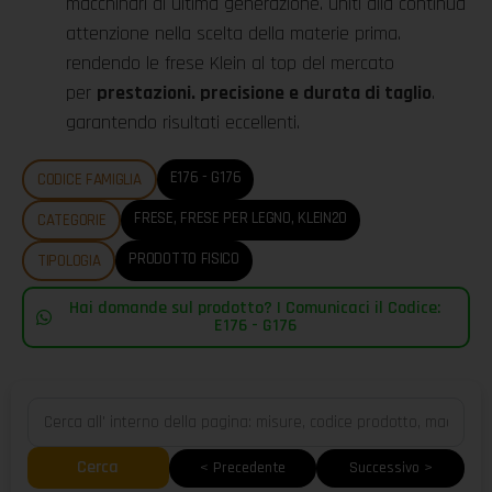
macchinari di ultima generazione. uniti alla continua
attenzione nella scelta della materie prima.
rendendo le frese Klein al top del mercato
per
prestazioni. precisione e durata di taglio
.
garantendo risultati eccellenti.
E176 - G176
CODICE FAMIGLIA
FRESE
,
FRESE PER LEGNO
,
KLEIN20
CATEGORIE
PRODOTTO FISICO
TIPOLOGIA
Hai domande sul prodotto? | Comunicaci il Codice:
E176 - G176
Cerca
< Precedente
Successivo >