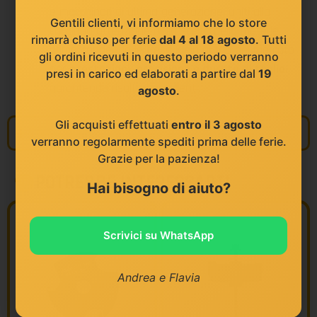
e macchinari di ultima generazione. uniti alla
Gentili clienti, vi informiamo che lo store
continua attenzione nella scelta della materie
rimarrà chiuso per ferie
dal 4 al 18 agosto
. Tutti
prima. rendendo le frese Klein al top del mercato
gli ordini ricevuti in questo periodo verranno
per
prestazioni. precisione e durata di taglio
.
presi in carico ed elaborati a partire dal
19
garantendo risultati eccellenti.
agosto
.
Gli acquisti effettuati
entro il 3 agosto
Informazioni
verranno regolarmente spediti prima delle ferie.
Grazie per la pazienza!
POTREBBE INTERESSARTI
Hai bisogno di aiuto?
Scrivici su WhatsApp
Andrea e Flavia