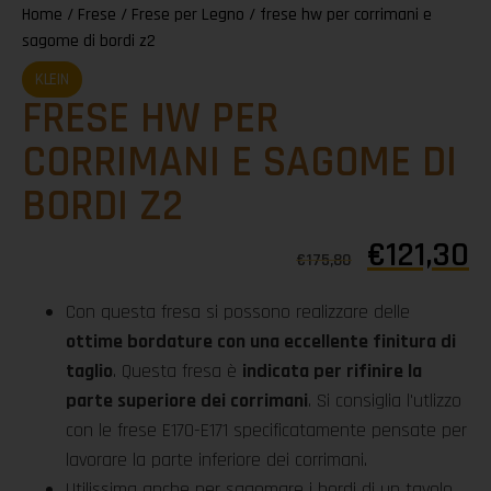
Home
/
Frese
/
Frese per Legno
/ frese hw per corrimani e
sagome di bordi z2
KLEIN
FRESE HW PER
CORRIMANI E SAGOME DI
BORDI Z2
€
121,30
€
175,80
Con questa fresa si possono realizzare delle
ottime bordature con una eccellente finitura di
taglio
. Questa fresa è
indicata per rifinire la
parte superiore dei corrimani
. Si consiglia l'utlizzo
con le frese E170-E171 specificatamente pensate per
lavorare la parte inferiore dei corrimani.
Utilissima anche per sagomare i bordi di un tavolo.