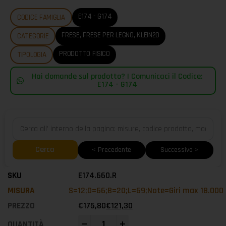
E174 - G174
CODICE FAMIGLIA
FRESE
,
FRESE PER LEGNO
,
KLEIN20
CATEGORIE
PRODOTTO FISICO
TIPOLOGIA
Hai domande sul prodotto? | Comunicaci il Codice:
E174 - G174
Cerca
< Precedente
Successivo >
E174.660.R
S=12;D=66;B=20;L=69;Note=Giri max 18.000
€
175,80
€
121,30
-
+