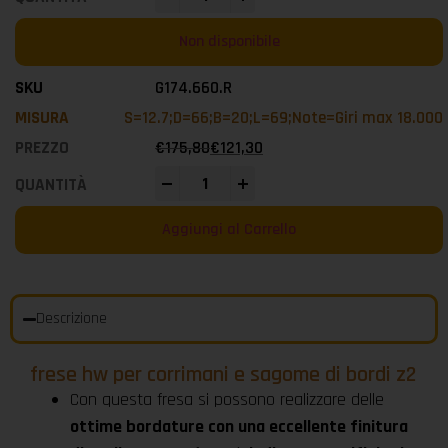
Non disponibile
G174.660.R
S=12.7;D=66;B=20;L=69;Note=Giri max 18.000
€
175,80
€
121,30
-
+
Aggiungi al Carrello
Descrizione
frese hw per corrimani e sagome di bordi z2
Con questa fresa si possono realizzare delle
ottime bordature con una eccellente finitura