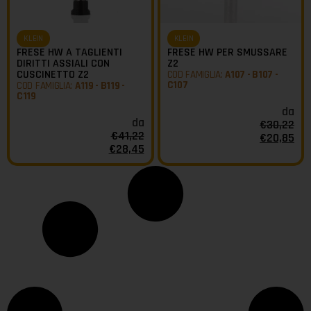
KLEIN
KLEIN
FRESE HW A TAGLIENTI
FRESE HW PER SMUSSARE
DIRITTI ASSIALI CON
Z2
CUSCINETTO Z2
COD FAMIGLIA:
A107 - B107 -
C107
COD FAMIGLIA:
A119 - B119 -
C119
da
da
€
30,22
€
41,22
€
20,85
€
28,45