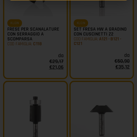
KLEIN
KLEIN
FRESE PER SCANALATURE
SET FRESA HW A GRADINO
CON SERRAGGIO A
CON CUSCINETTI Z2
SCOMPARSA
COD FAMIGLIA:
A121 - B121 -
C121
COD FAMIGLIA:
C118
da
da
€
50,90
€
29,17
€
35,12
€
21,06