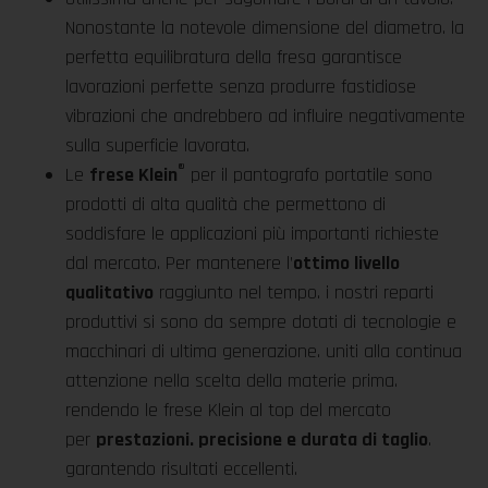
Nonostante la notevole dimensione del diametro. la
perfetta equilibratura della fresa garantisce
lavorazioni perfette senza produrre fastidiose
vibrazioni che andrebbero ad influire negativamente
sulla superficie lavorata.
®
Le
frese Klein
per il pantografo portatile sono
prodotti di alta qualità che permettono di
soddisfare le applicazioni più importanti richieste
dal mercato. Per mantenere l’
ottimo livello
qualitativo
raggiunto nel tempo. i nostri reparti
produttivi si sono da sempre dotati di tecnologie e
macchinari di ultima generazione. uniti alla continua
attenzione nella scelta della materie prima.
rendendo le frese Klein al top del mercato
per
prestazioni. precisione e durata di taglio
.
garantendo risultati eccellenti.