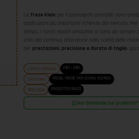
Le
frese Klein
per il pantografo portatile sono prodo
applicazioni più importanti richieste dal mercato. Per
tempo. i nostri reparti produttivi si sono da sempre 
uniti alla continua attenzione nella scelta della mat
per
prestazioni. precisione e durata di taglio
. gara
E161 - G161
CODICE FAMIGLIA
FRESE
,
FRESE PER LEGNO
,
KLEIN20
CATEGORIE
PRODOTTO FISICO
TIPOLOGIA
Hai domande sul prodotto? |