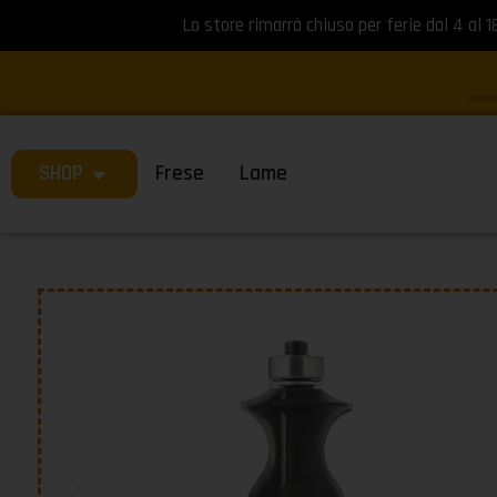
Lo store rimarrà chiuso per ferie dal 4 al 1
SHOP
Frese
Lame