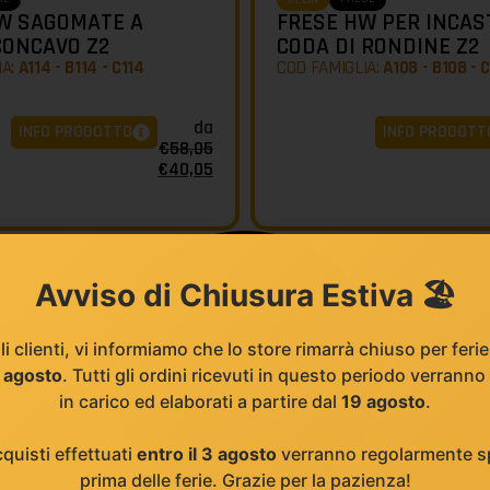
W SAGOMATE A
FRESE HW PER INCAS
CONCAVO Z2
CODA DI RONDINE Z2
IA:
A114 - B114 - C114
COD FAMIGLIA:
A108 - B108 - 
da
INFO PRODOTTO
INFO PRODOTT
€
58,05
€
40,05
Avviso di Chiusura Estiva 🏖️
li clienti, vi informiamo che lo store rimarrà chiuso per feri
8 agosto
. Tutti gli ordini ricevuti in questo periodo verranno
in carico ed elaborati a partire dal
19 agosto
.
cquisti effettuati
entro il 3 agosto
verranno regolarmente sp
prima delle ferie. Grazie per la pazienza!