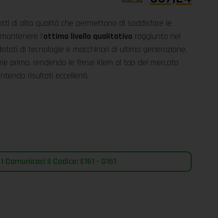
€
82,96
tti di alta qualità che permettono di soddisfare le
 mantenere l’
ottimo livello qualitativo
raggiunto nel
dotati di tecnologie e macchinari di ultima generazione.
erie prima. rendendo le frese Klein al top del mercato
ntendo risultati eccellenti.
 Comunicaci il Codice: E161 - G161