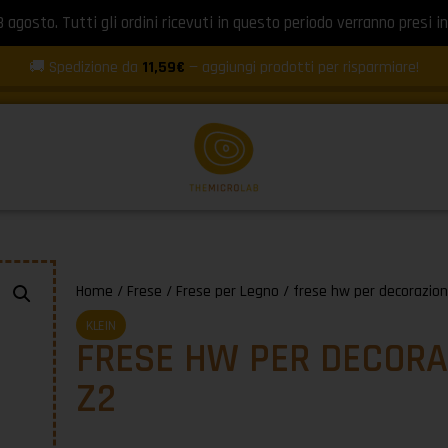
8 agosto. Tutti gli ordini ricevuti in questo periodo verranno presi in
🚚 Spedizione da
11,59€
— aggiungi prodotti per risparmiare!
Home
/
Frese
/
Frese per Legno
/ frese hw per decorazion
KLEIN
FRESE HW PER DECORA
Z2