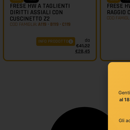
FRESE HW A TAGLIENTI
FRESE H
DIRITTI ASSIALI CON
RAGGIO 
CUSCINETTO Z2
COD FAMIGL
COD FAMIGLIA:
A119 - B119 - C119
da
INFO PRODOTTO
€
41,22
€
28,45
Genti
al 1
Gli a