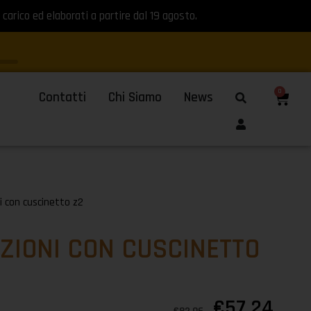
 carico ed elaborati a partire dal 19 agosto.
0
Contatti
Chi Siamo
News
i con cuscinetto z2
ZIONI CON CUSCINETTO
€
57,24