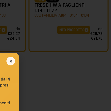
TRI A
FRESE HW A TAGLIENTI
DIRITTI Z2
C108
COD FAMIGLIA:
A104 - B104 - C104
da
da
O
INFO PRODOTTO
€
35,27
€
28,73
€
24,34
€
21,78
×
e
dal 4
 presi
editi