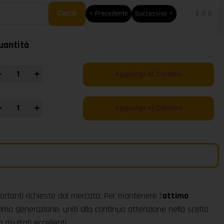
Cerca
< Precedente
Successivo >
0 di 0
uantità
+
Aggiungi al Carrello
+
Aggiungi al Carrello
ortanti richieste dal mercato. Per mantenere l’
ottimo
tima generazione. uniti alla continua attenzione nella scelta
risultati eccellenti.