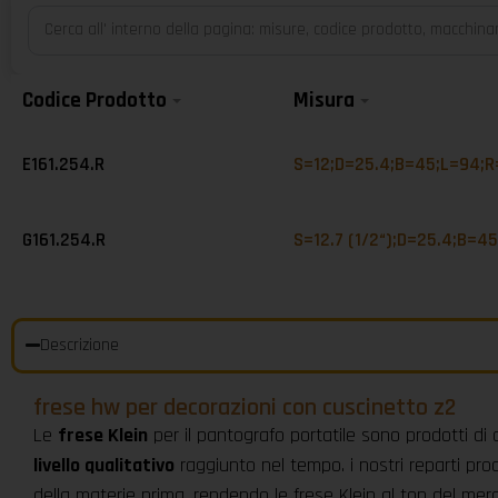
Codice Prodotto
Misura
E161.254.R
S=12;D=25.4;B=45;L=94;R
G161.254.R
S=12.7 (1/2“);D=25.4;B=4
Descrizione
frese hw per decorazioni con cuscinetto z2
Le
frese Klein
per il pantografo portatile sono prodotti di 
livello qualitativo
raggiunto nel tempo. i nostri reparti prod
della materie prima. rendendo le frese Klein al top del me