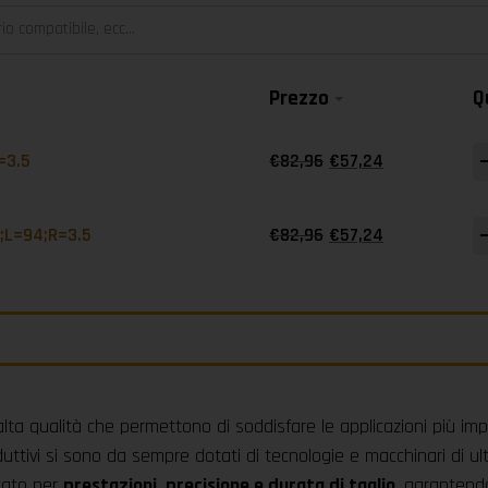
Prezzo
Q
-
=3.5
€
82,96
€
57,24
-
5;L=94;R=3.5
€
82,96
€
57,24
alta qualità che permettono di soddisfare le applicazioni più imp
uttivi si sono da sempre dotati di tecnologie e macchinari di ul
rcato per
prestazioni. precisione e durata di taglio
. garantendo 