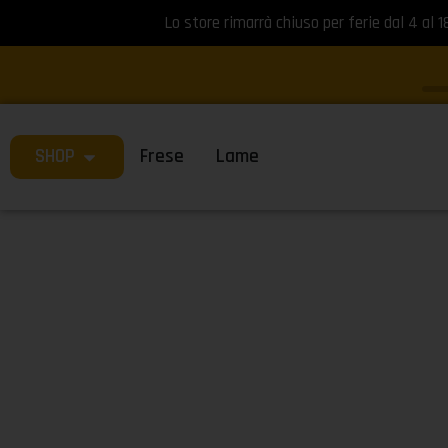
Lo store rimarrà chiuso per ferie dal 4 al 1
SHOP
Frese
Lame