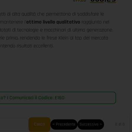
€
77,23
tti di alta qualità che permettono di soddisfare le
 mantenere l’
ottimo livello qualitativo
raggiunto nel
dotati di tecnologie e macchinari di ultima generazione.
erie prima. rendendo le frese Klein al top del mercato
ntendo risultati eccellenti.
? | Comunicaci il Codice: E160
Cerca
< Precedente
Successivo >
0 di 0