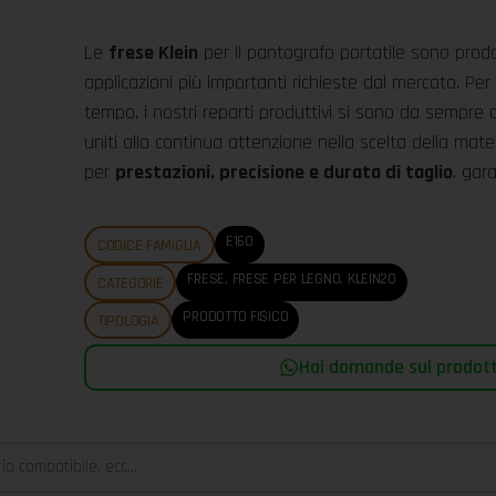
Le
frese Klein
per il pantografo portatile sono prodo
applicazioni più importanti richieste dal mercato. Per
tempo. i nostri reparti produttivi si sono da sempre 
uniti alla continua attenzione nella scelta della mat
per
prestazioni. precisione e durata di taglio
. gara
E160
CODICE FAMIGLIA
FRESE
,
FRESE PER LEGNO
,
KLEIN20
CATEGORIE
PRODOTTO FISICO
TIPOLOGIA
Hai domande sul prodotto