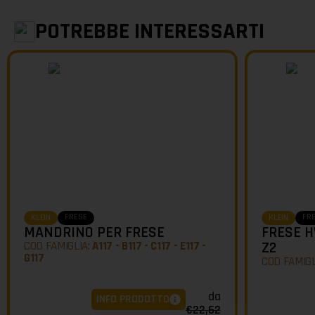
POTREBBE INTERESSARTI
FRESE
FR
KLEIN
KLEIN
MANDRINO PER FRESE
FRESE H
COD FAMIGLIA:
A117 - B117 - C117 - E117 -
Z2
G117
COD FAMIGL
da
INFO PRODOTTO
€
22,62