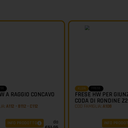
ESE
FRESE
KLEIN
W A RAGGIO CONCAVO
FRESE HW PER GIUNZ
CODA DI RONDINE Z2
IA:
A112 - B112 - C112
COD FAMIGLIA:
A108
da
INFO PRODOTTO
INFO PRODO
€
51,95