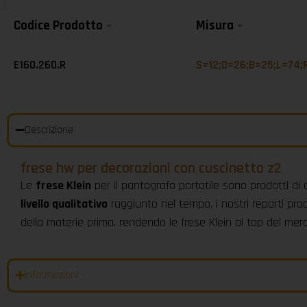
Codice Prodotto
Misura
E160.260.R
S=12;D=26;B=25;L=74;
Descrizione
frese hw per decorazioni con cuscinetto z2
Le
frese Klein
per il pantografo portatile sono prodotti di 
livello qualitativo
raggiunto nel tempo. i nostri reparti prod
della materie prima. rendendo le frese Klein al top del me
Informazioni