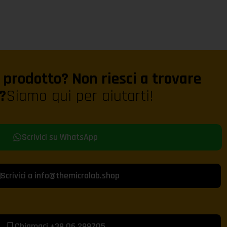
prodotto? Non riesci a trovare
?
Siamo qui per aiutarti!
Scrivici su WhatsApp
Scrivici a info@themicrolab.shop
Chiamaci +39 06.299705