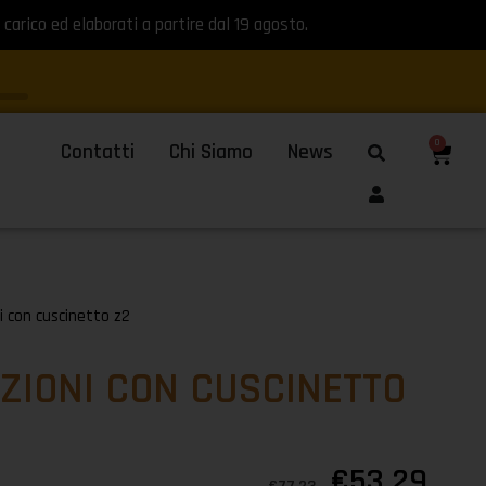
 carico ed elaborati a partire dal 19 agosto.
0
Contatti
Chi Siamo
News
i con cuscinetto z2
ZIONI CON CUSCINETTO
€
53,29