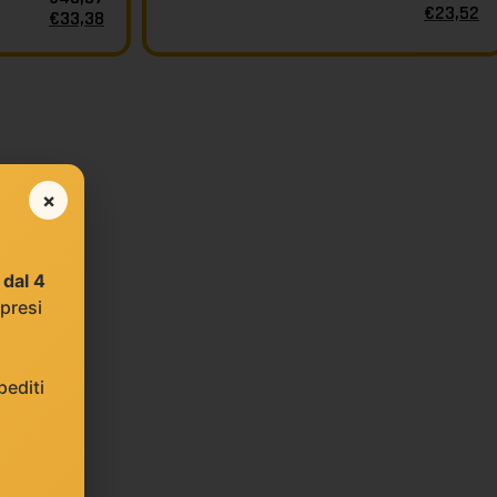
€
23,52
€
33,38
×
e
dal 4
 presi
editi