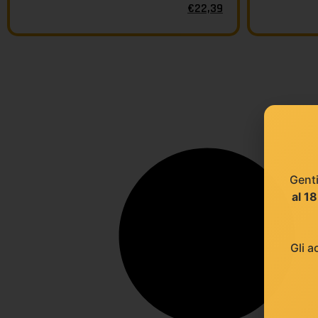
€
22,39
Genti
al 1
Gli a