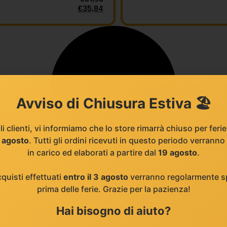
€
35,84
Avviso di Chiusura Estiva 🏖️
li clienti, vi informiamo che lo store rimarrà chiuso per feri
8 agosto
. Tutti gli ordini ricevuti in questo periodo verranno
in carico ed elaborati a partire dal
19 agosto
.
cquisti effettuati
entro il 3 agosto
verranno regolarmente sp
prima delle ferie. Grazie per la pazienza!
Hai bisogno di aiuto?