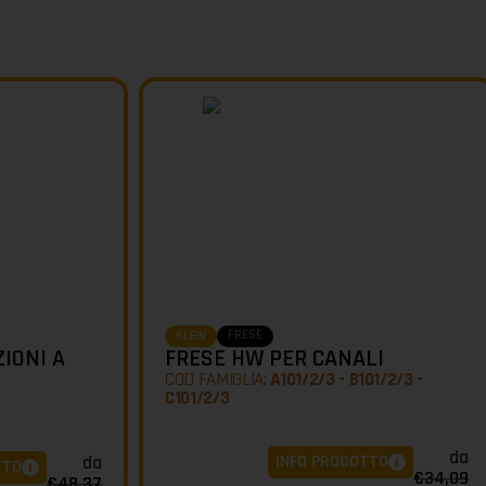
FRESE
KLEIN
IONI A
FRESE HW PER CANALI
COD FAMIGLIA:
A101/2/3 - B101/2/3 -
C101/2/3
da
INFO PRODOTTO
da
TTO
€
34,09
€
48,37