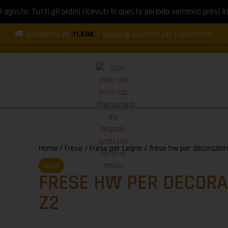
8 agosto. Tutti gli ordini ricevuti in questo periodo verranno presi in
🚚 Spedizione da
11,59€
— aggiungi prodotti per risparmiare!
Home
/
Frese
/
Frese per Legno
/ frese hw per decorazion
KLEIN
FRESE HW PER DECORA
Z2