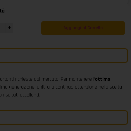
tà
Aggiungi al Carrello
ortanti richieste dal mercato. Per mantenere l’
ottimo
tima generazione. uniti alla continua attenzione nella scelta
risultati eccellenti.