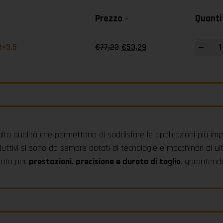
Prezzo
Quanti
-
+
R=3.5
€
77,23
€
53,29
alta qualità che permettono di soddisfare le applicazioni più imp
uttivi si sono da sempre dotati di tecnologie e macchinari di ul
rcato per
prestazioni. precisione e durata di taglio
. garantendo 