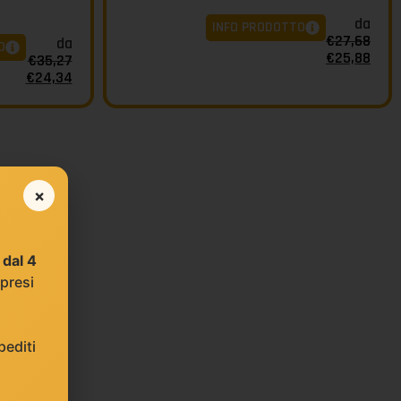
da
INFO PRODOTTO
€
27,68
da
O
€
25,88
€
35,27
€
24,34
×
e
dal 4
 presi
editi