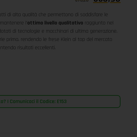
€
78,20
tti di alta qualità che permettono di soddisfare le
 mantenere l’
ottimo livello qualitativo
raggiunto nel
dotati di tecnologie e macchinari di ultima generazione.
erie prima. rendendo le frese Klein al top del mercato
ntendo risultati eccellenti.
? | Comunicaci il Codice: E153