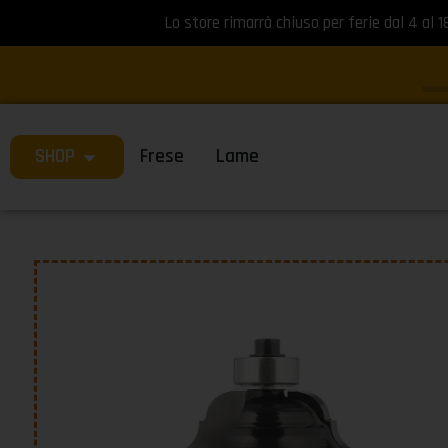
Lo store rimarrà chiuso per ferie dal 4 al 1
SHOP
Frese
Lame