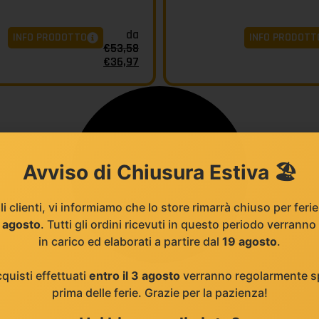
da
INFO PRODOTTO
INFO PRODOTT
€
53,58
€
36,97
Avviso di Chiusura Estiva 🏖️
li clienti, vi informiamo che lo store rimarrà chiuso per feri
8 agosto
. Tutti gli ordini ricevuti in questo periodo verranno
in carico ed elaborati a partire dal
19 agosto
.
cquisti effettuati
entro il 3 agosto
verranno regolarmente sp
prima delle ferie. Grazie per la pazienza!