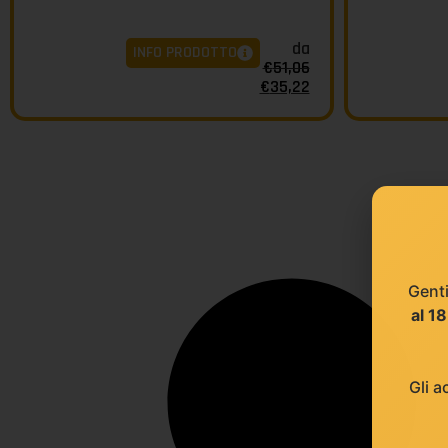
da
INFO PRODOTTO
€
51,06
€
35,22
Genti
al 1
Gli a