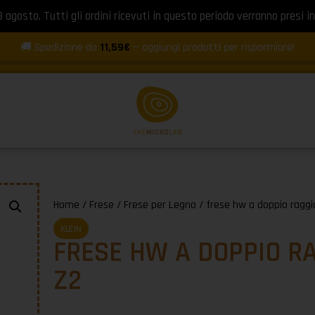
8 agosto. Tutti gli ordini ricevuti in questo periodo verranno presi in
🚚 Spedizione da
11,59€
— aggiungi prodotti per risparmiare!
Home
/
Frese
/
Frese per Legno
/ frese hw a doppio raggi
KLEIN
FRESE HW A DOPPIO R
Z2