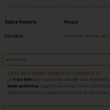
Codice Prodotto
Misura
E153.381.R
S=12;D=38.1;B=15.9;L=63.5
Descrizione
frese hw a doppio raggio con cuscinetto z2
Le
frese Klein
per il pantografo portatile sono prodotti di 
livello qualitativo
raggiunto nel tempo. i nostri reparti prod
della materie prima. rendendo le frese Klein al top del me