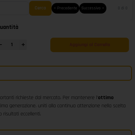
Cerca
< Precedente
Successivo >
0 di 0
uantità
+
Aggiungi al Carrello
ortanti richieste dal mercato. Per mantenere l’
ottimo
tima generazione. uniti alla continua attenzione nella scelta
risultati eccellenti.