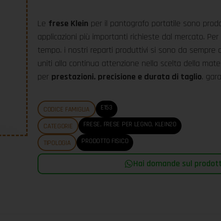
Le
frese Klein
per il pantografo portatile sono prodo
applicazioni più importanti richieste dal mercato. Per
tempo. i nostri reparti produttivi si sono da sempre 
uniti alla continua attenzione nella scelta della mat
per
prestazioni. precisione e durata di taglio
. gara
E153
CODICE FAMIGLIA
FRESE
,
FRESE PER LEGNO
,
KLEIN20
CATEGORIE
PRODOTTO FISICO
TIPOLOGIA
Hai domande sul prodotto