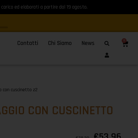
 carico ed elaborati a partire dal 19 agosto.
0
Contatti
Chi Siamo
News
o con cuscinetto z2
AGGIO CON CUSCINETTO
€
53,96