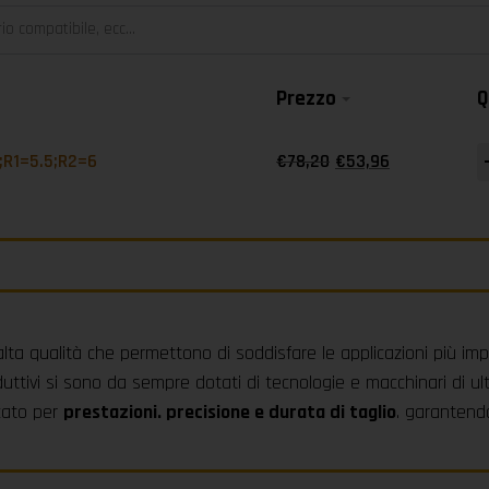
Prezzo
Q
-
;R1=5.5;R2=6
€
78,20
€
53,96
alta qualità che permettono di soddisfare le applicazioni più imp
uttivi si sono da sempre dotati di tecnologie e macchinari di ul
rcato per
prestazioni. precisione e durata di taglio
. garantendo 