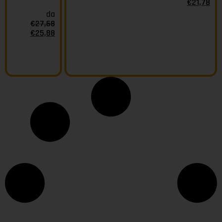
€
21,78
da
€
27,68
€
25,88