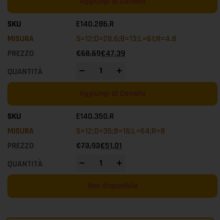
Aggiungi al Carrello
E140.286.R
S=12;D=28.6;B=13;L=61;R=4.8
€
68,69
€
47,39
-
+
Aggiungi al Carrello
E140.350.R
S=12;D=35;B=16;L=64;R=8
€
73,93
€
51,01
-
+
Non disponibile