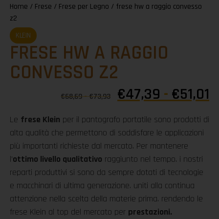
Home
/
Frese
/
Frese per Legno
/ frese hw a raggio convesso
z2
KLEIN
FRESE HW A RAGGIO
CONVESSO Z2
€
47,39
-
€
51,01
€
68,69
-
€
73,93
Le
frese Klein
per il pantografo portatile sono prodotti di
alta qualità che permettono di soddisfare le applicazioni
più importanti richieste dal mercato. Per mantenere
l’
ottimo livello qualitativo
raggiunto nel tempo. i nostri
reparti produttivi si sono da sempre dotati di tecnologie
e macchinari di ultima generazione. uniti alla continua
attenzione nella scelta della materie prima. rendendo le
frese Klein al top del mercato per
prestazioni.