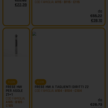
€
22,62
COD FAMIGLIA:
A115 - B115 - C115
€
22,39
da
€
55,22
€
38,10
KLEIN
KLEIN
FRESE HW
FRESE HW A TAGLIENTI DIRITTI Z2
PER ASOLE
COD FAMIGLIA:
A104 - B104 - C104
Z1+1
COD FAMIGLIA:
da
A105 - B105 -
€
28,73
C105