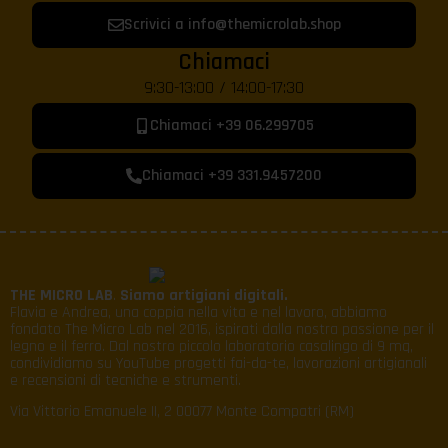
Scrivici a info@themicrolab.shop
Chiamaci
9:30-13:00 / 14:00-17:30
Chiamaci +39 06.299705
Chiamaci +39 331.9457200
THE MICRO LAB
.
Siamo artigiani digitali.
Flavia e Andrea, una coppia nella vita e nel lavoro, abbiamo
fondato The Micro Lab nel 2016, ispirati dalla nostra passione per il
legno e il ferro. Dal nostro piccolo laboratorio casalingo di 9 mq,
condividiamo su YouTube progetti fai-da-te, lavorazioni artigianali
e recensioni di tecniche e strumenti.
Via Vittorio Emanuele II, 2 00077 Monte Compatri (RM)