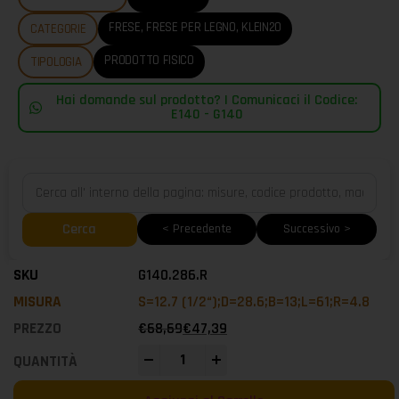
FRESE
,
FRESE PER LEGNO
,
KLEIN20
CATEGORIE
PRODOTTO FISICO
TIPOLOGIA
Hai domande sul prodotto? | Comunicaci il Codice:
E140 - G140
Cerca
< Precedente
Successivo >
G140.286.R
S=12.7 (1/2“);D=28.6;B=13;L=61;R=4.8
€
68,69
€
47,39
-
+