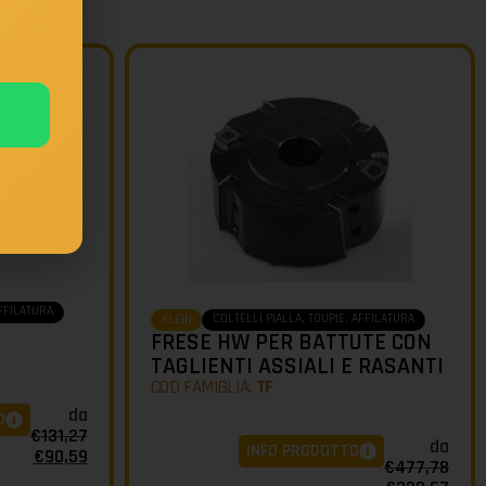
AFFILATURA
COLTELLI PIALLA, TOUPIE, AFFILATURA
KLEIN
FRESE HW PER BATTUTE CON
TAGLIENTI ASSIALI E RASANTI
COD FAMIGLIA:
TF
da
O
€
131,27
da
INFO PRODOTTO
€
90,59
€
477,78