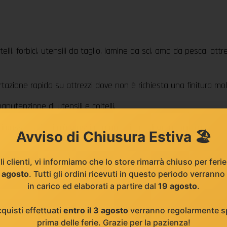
telli. forbici. utensili da taglio. lamine da sci. ama da pesca. att
tazione rapida su attrezzi dove non è richiesta una finitura mol
anutenzione di utensili e coltelli.
r rimosso i difetti più grossi con una pietra di grana media.
Avviso di Chiusura Estiva 🏖️
li clienti, vi informiamo che lo store rimarrà chiuso per feri
8 agosto
. Tutti gli ordini ricevuti in questo periodo verranno
in carico ed elaborati a partire dal
19 agosto
.
cquisti effettuati
entro il 3 agosto
verranno regolarmente sp
prima delle ferie. Grazie per la pazienza!