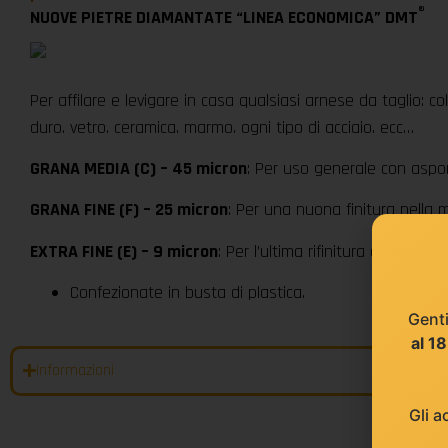
®
NUOVE PIETRE DIAMANTATE “LINEA ECONOMICA” DMT
Per affilare e levigare in casa qualsiasi arnese da taglio: col
duro. vetro. ceramica. marmo. ogni tipo di acciaio. ecc…
GRANA MEDIA (C) – 45 micron
: Per uso generale con aspor
GRANA FINE (F) – 25 micron
: Per una nuona finitura nella m
EXTRA FINE (E) – 9 micron
: Per l’ultima rifinitura dopo ave
Confezionate in busta di plastica.
Genti
al 1
Informazioni
Gli a