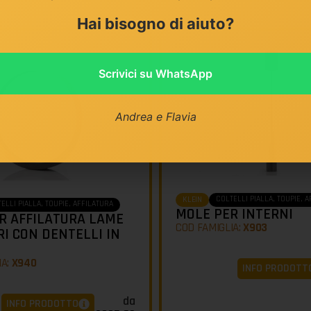
Hai bisogno di aiuto?
Scrivici su WhatsApp
Andrea e Flavia
COLTELLI PIALLA, TOUPIE, 
KLEIN
ELLI PIALLA, TOUPIE, AFFILATURA
MOLE PER INTERNI
R AFFILATURA LAME
COD FAMIGLIA:
X903
RI CON DENTELLI IN
IA:
X940
INFO PRODOTT
da
INFO PRODOTTO