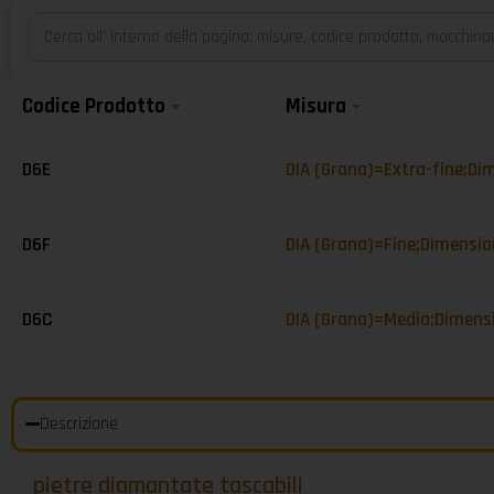
Codice Prodotto
Misura
D6E
DIA (Grana)=Extra-fine;D
D6F
DIA (Grana)=Fine;Dimensi
D6C
DIA (Grana)=Media;Dimen
Descrizione
pietre diamantate tascabili