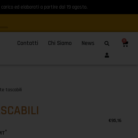
 carico ed elaborati a partire dal 19 agosto.
0
Contatti
Chi Siamo
News
e tascabili
SCABILI
€
95,16
®
MT