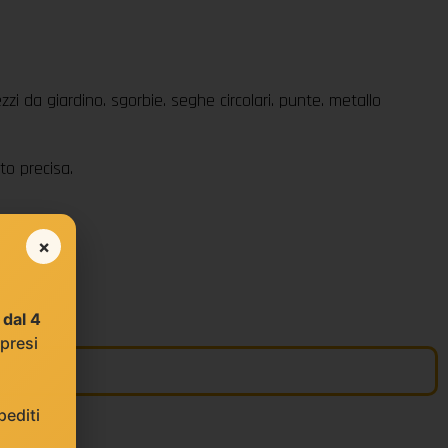
rezzi da giardino. sgorbie. seghe circolari. punte. metallo
to precisa.
×
e
dal 4
 presi
editi