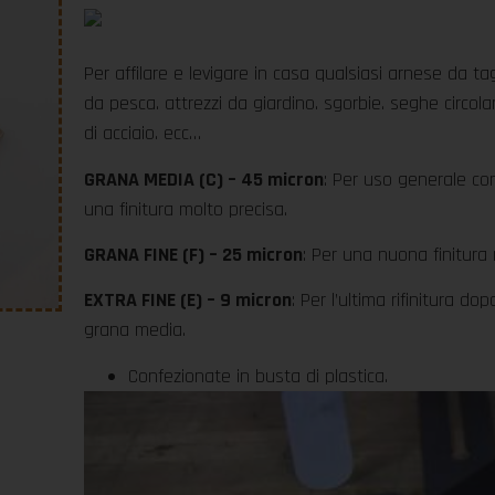
Per affilare e levigare in casa qualsiasi arnese da tagli
da pesca. attrezzi da giardino. sgorbie. seghe circola
di acciaio. ecc…
GRANA MEDIA (C) – 45 micron
: Per uso generale co
una finitura molto precisa.
GRANA FINE (F) – 25 micron
: Per una nuona finitura n
EXTRA FINE (E) – 9 micron
: Per l’ultima rifinitura do
grana media.
Confezionate in busta di plastica.