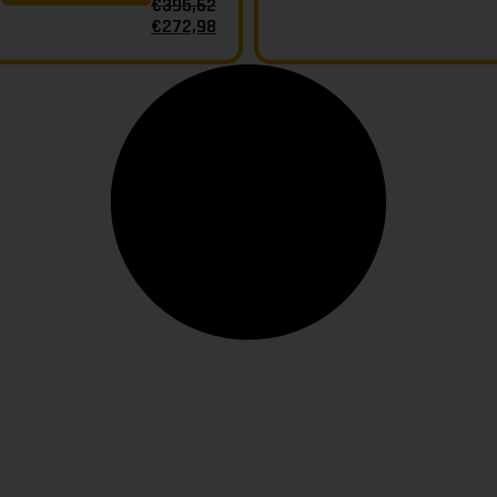
€
395,62
€
272,98