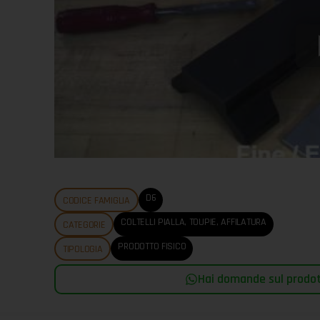
D6
CODICE FAMIGLIA
COLTELLI PIALLA, TOUPIE, AFFILATURA
CATEGORIE
PRODOTTO FISICO
TIPOLOGIA
Hai domande sul prodott