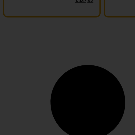
€
537,42