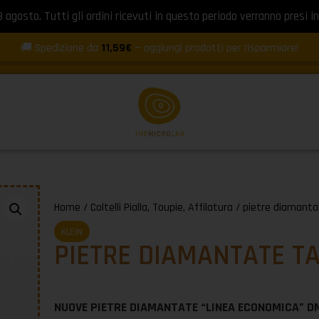
8 agosto. Tutti gli ordini ricevuti in questo periodo verranno presi in
🚚 Spedizione da
11,59€
— aggiungi prodotti per risparmiare!
Home
/
Coltelli Pialla, Toupie, Affilatura
/ pietre diamantat
KLEIN
PIETRE DIAMANTATE TA
NUOVE PIETRE DIAMANTATE “LINEA ECONOMICA” D