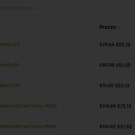
Prezzo
denti)=24
€
75,64
€
52,19
denti)=30
€
89,06
€
61,45
 denti)=34
€
91,50
€
63,14
denti)=40;Fori trasc.=PH02
€
114,68
€
79,13
denti)=48;Fori trasc.=PH02
€
141,52
€
97,65