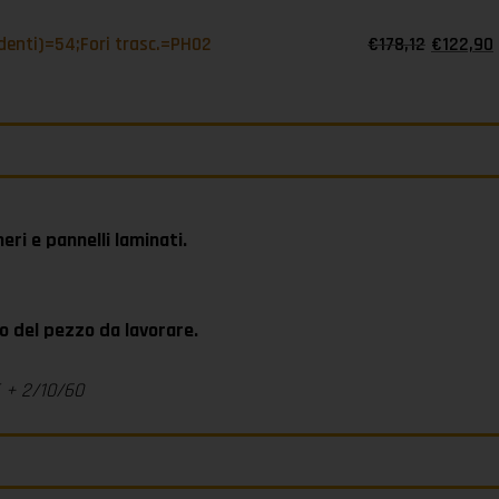
denti)=54;Fori trasc.=PH02
€
178,12
€
122,90
neri e pannelli laminati.
o del pezzo da lavorare.
5 + 2/10/60