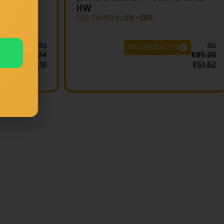
ENDOLO
HW
COD FAMIGLIA:
CB - CBS
da
da
TO
INFO PRODOTTO
€
226,24
€
89,30
€
156,10
€
61,62