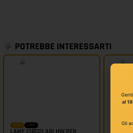
POTREBBE INTERESSARTI
Genti
al 1
Gli a
LAME
LA
KLEIN
KLEIN
LAME CIRCOLARI HW PER
LAME CI