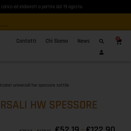
 carico ed elaborati a partire dal 19 agosto.
0
Contatti
Chi Siamo
News
rcolari universali hw spessore sottile
ERSALI HW SPESSORE
€
52,19
-
€
122,90