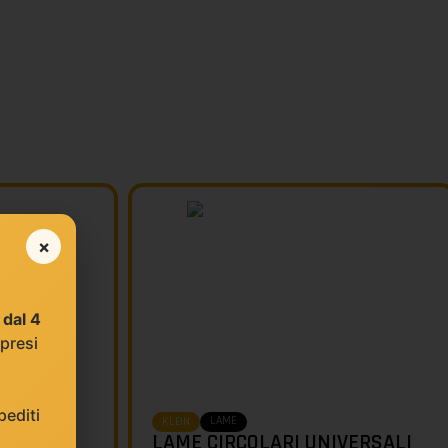
×
e
dal 4
 presi
editi
LAME
KLEIN
 PER
LAME CIRCOLARI UNIVERSALI