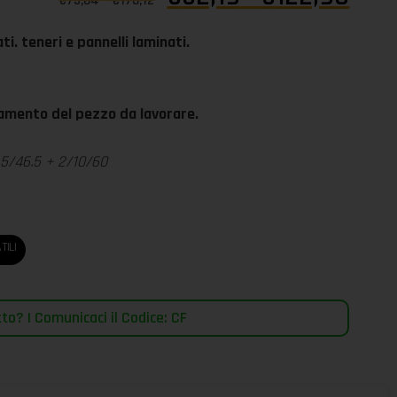
€
75,64
-
€
178,12
ti. teneri e pannelli laminati.
nzamento del pezzo da lavorare.
.5/46.5 + 2/10/60
TILI
o? | Comunicaci il Codice: CF