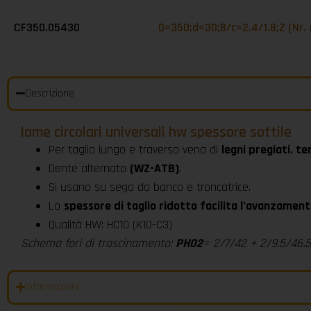
CF350.05430
D=350;d=30;B/c=2.4/1.8;Z (Nr. 
Descrizione
lame circolari universali hw spessore sottile
Per taglio lungo e traverso vena di
legni pregiati. te
Dente alternato
(WZ-ATB)
.
Si usano su sega da banco e troncatrice.
Lo
spessore di taglio ridotto facilita l’avanzament
Qualità HW: HC10 (K10-C3)
Schema fori di trascinamento:
PH02
= 2/7/42 + 2/9.5/46.
Informazioni