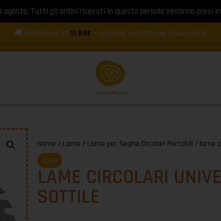
8 agosto. Tutti gli ordini ricevuti in questo periodo verranno presi in
🚚 Spedizione da
11,59€
— aggiungi prodotti per risparmiare!
Home
/
Lame
/
Lame per Seghe Circolari Portatili
/ lame ci
KLEIN
LAME CIRCOLARI UNIV
SOTTILE