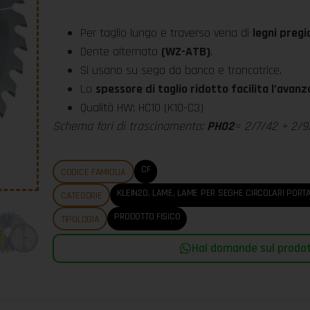
Per taglio lungo e traverso vena di
legni pregia
Dente alternato
(WZ-ATB)
.
Si usano su sega da banco e troncatrice.
Lo
spessore di taglio ridotto facilita l’ava
Qualità HW: HC10 (K10-C3)
Schema fori di trascinamento:
PH02
= 2/7/42 + 2/9
CF
CODICE FAMIGLIA
KLEIN20
,
LAME
,
LAME PER SEGHE CIRCOLARI PORTA
CATEGORIE
PRODOTTO FISICO
TIPOLOGIA
Hai domande sul prodott