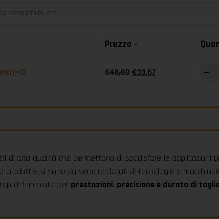
Prezzo
Quan
-
enti)=10
€
48,80
€
33,67
ti di alta qualità che permettono di soddisfare le applicazioni p
i produttivi si sono da sempre dotati di tecnologie e macchinari
l top del mercato per
prestazioni. precisione e durata di tagli