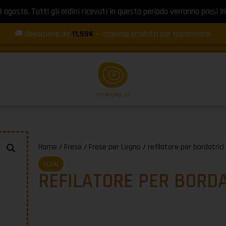
8 agosto. Tutti gli ordini ricevuti in questo periodo verranno presi in
🚚 Spedizione da
11,59€
— aggiungi prodotti per risparmiare!
Home
/
Frese
/
Frese per Legno
/ refilatore per bordatrici
KLEIN
REFILATORE PER BORDA