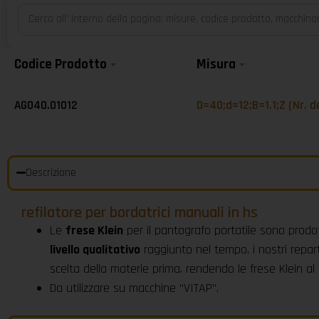
Codice Prodotto
Misura
AG040.01012
D=40;d=12;B=1.1;Z (Nr. d
Descrizione
refilatore per bordatrici manuali in hs
Le
frese Klein
per il pantografo portatile sono prodot
livello qualitativo
raggiunto nel tempo. i nostri repart
scelta della materie prima. rendendo le frese Klein a
Da utilizzare su macchine “VITAP”.