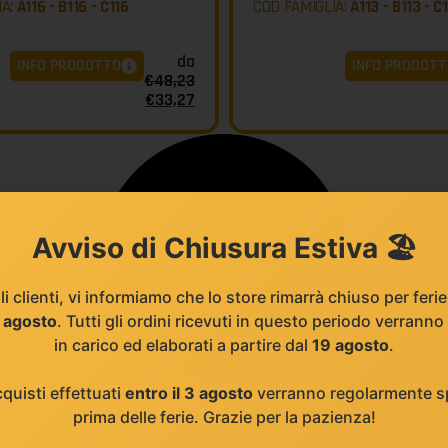
IA:
A116 - B116 - C116
COD FAMIGLIA:
A113 - B113 - C
da
INFO PRODOTTO
INFO PRODOTT
€
48,23
€
33,27
Avviso di Chiusura Estiva 🏖️
li clienti, vi informiamo che lo store rimarrà chiuso per feri
8 agosto
. Tutti gli ordini ricevuti in questo periodo verranno
in carico ed elaborati a partire dal
19 agosto
.
cquisti effettuati
entro il 3 agosto
verranno regolarmente sp
prima delle ferie. Grazie per la pazienza!