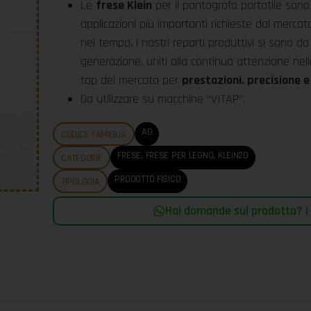
Le
frese Klein
per il pantografo portatile sono
applicazioni più importanti richieste dal mercat
nel tempo. i nostri reparti produttivi si sono d
generazione. uniti alla continua attenzione nell
top del mercato per
prestazioni. precisione e
Da utilizzare su macchine “VITAP”.
AG
CODICE FAMIGLIA
FRESE
,
FRESE PER LEGNO
,
KLEIN20
CATEGORIE
PRODOTTO FISICO
TIPOLOGIA
Hai domande sul prodotto? |