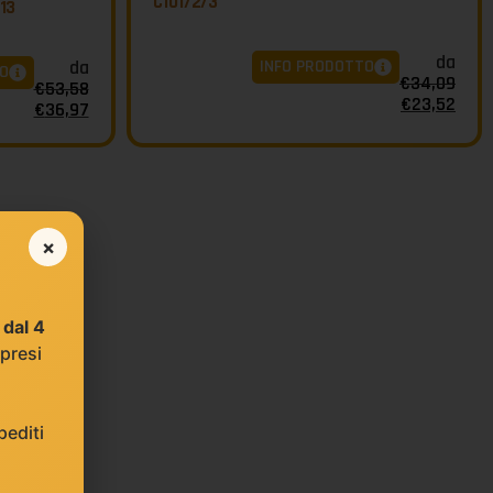
C101/2/3
113
da
INFO PRODOTTO
da
O
€
34,09
€
53,58
€
23,52
€
36,97
×
e
dal 4
 presi
editi