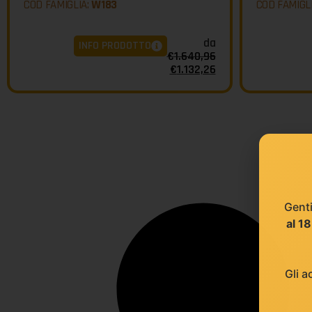
COD FAMIGLIA:
W183
COD FAMIGL
da
INFO PRODOTTO
€
1.640,96
€
1.132,26
Genti
al 1
Gli a