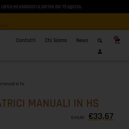
 carico ed elaborati a partire dal 19 agosto.
0
Contatti
Chi Siamo
News
 manuali in hs
TRICI MANUALI IN HS
€
33,67
€
48,80