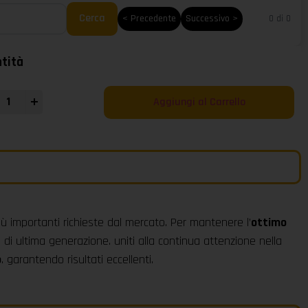
Cerca
< Precedente
Successivo >
0 di 0
tità
+
Aggiungi al Carrello
iù importanti richieste dal mercato. Per mantenere l’
ottimo
 di ultima generazione. uniti alla continua attenzione nella
o
. garantendo risultati eccellenti.