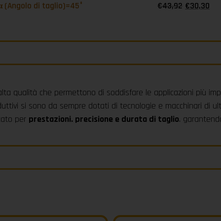
α (Angolo di taglio)=45°
€
43,92
€
30,30
alta qualità che permettono di soddisfare le applicazioni più imp
uttivi si sono da sempre dotati di tecnologie e macchinari di ul
rcato per
prestazioni. precisione e durata di taglio
. garantendo 