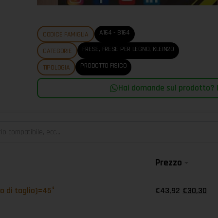
A164 - B164
CODICE FAMIGLIA
FRESE
,
FRESE PER LEGNO
,
KLEIN20
CATEGORIE
PRODOTTO FISICO
TIPOLOGIA
Hai domande sul prodotto? |
Prezzo
o di taglio)=45°
€
43,92
€
30,30