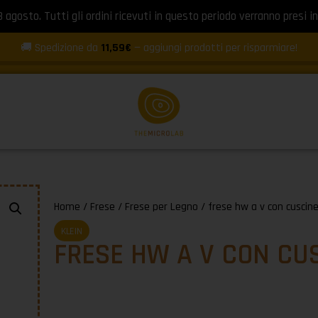
8 agosto. Tutti gli ordini ricevuti in questo periodo verranno presi in
🚚 Spedizione da
11,59€
— aggiungi prodotti per risparmiare!
Home
/
Frese
/
Frese per Legno
/ frese hw a v con cuscin
KLEIN
FRESE HW A V CON CU