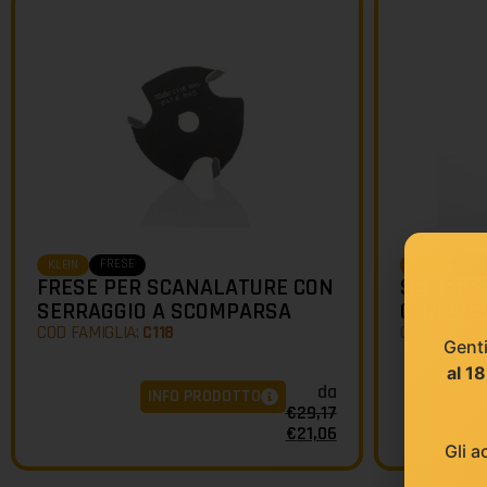
FRESE
FRE
KLEIN
KLEIN
FRESE PER SCANALATURE CON
SET FRE
SERRAGGIO A SCOMPARSA
CON CUS
COD FAMIGLIA:
C118
COD FAMIGL
Genti
al 1
da
INFO PRODOTTO
€
29,17
€
21,06
Gli a