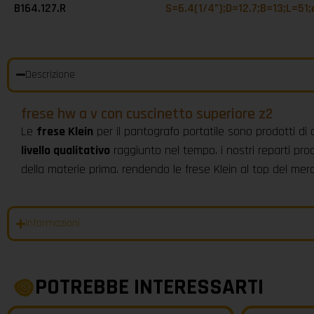
B164.127.R
S=6.4(1/4”);D=12.7;B=13;L=51;
Descrizione
frese hw a v con cuscinetto superiore z2
Le
frese Klein
per il pantografo portatile sono prodotti di 
livello qualitativo
raggiunto nel tempo. i nostri reparti prod
della materie prima. rendendo le frese Klein al top del me
Informazioni
POTREBBE INTERESSARTI