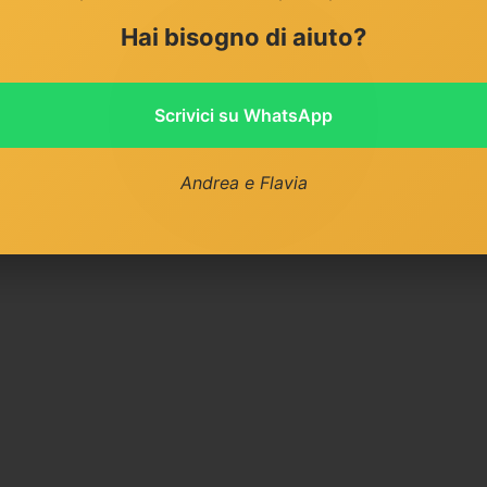
Hai bisogno di aiuto?
Scrivici su WhatsApp
Andrea e Flavia