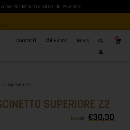
 carico ed elaborati a partire dal 19 agosto.
0
Contatti
Chi Siamo
News
etto superiore z2
SCINETTO SUPERIORE Z2
€
30,30
€
43,92