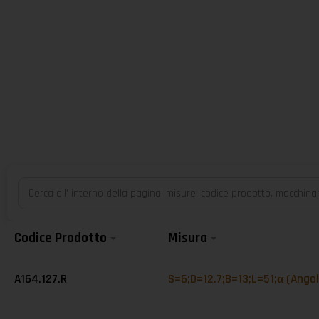
Codice Prodotto
Misura
A164.127.R
S=6;D=12.7;B=13;L=51;α (Angol