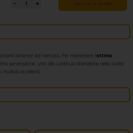
-
+
Aggiungi al Carrello
ortanti richieste dal mercato. Per mantenere l’
ottimo
tima generazione. uniti alla continua attenzione nella scelta
risultati eccellenti.