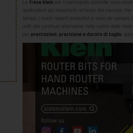
Le
frese Klein
per il pantografo portatile sono prodo
applicazioni più importanti richieste dal mercato. Per
tempo. i nostri reparti produttivi si sono da sempre 
uniti alla continua attenzione nella scelta della mat
per
prestazioni. precisione e durata di taglio
. gara