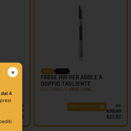
FRESE
×
KLEIN
ONI A
FRESE HW PER ASOLE A
DOPPIO TAGLIENTE
COD FAMIGLIA:
A106 - C106
e
dal 4
 presi
da
da
O
INFO PRODOTTO
€
48,37
€
39,89
€
33,38
€
27,52
editi