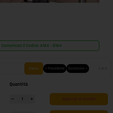
 Comunicaci il Codice: A164 - B164
Cerca
< Precedente
Successivo >
0 di 0
Quantità
-
+
Aggiungi al Carrello